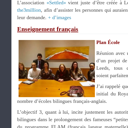
L’association
«Settled»
vient juste d’être créée à L
the3million
, afin d’assister les personnes qui auraien
leur demande.
+ d’images
Enseignement français
Plan École
Réunion avec u
d’un projet de
Leeds, tous d
soient parfaite
J’ai rappelé qu
initial du Roy
nombre d’écoles bilingues français-anglais.
L’objectif 3, quant à lui, incite justement les autori
bilingues dans le prolongement des fameuses “petite
du programme FLAM (français langue maternelle).