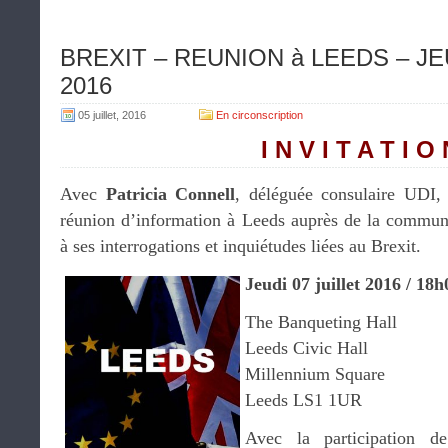
BREXIT – REUNION à LEEDS – JE
2016
05 juillet, 2016
En circonscription
I N V I T A T I O
Avec
Patricia Connell
, déléguée consulaire UDI
réunion d’information à Leeds auprès de la commun
à ses interrogations et inquiétudes liées au Brexit.
Jeudi 07 juillet 2016 / 18
The Banqueting Hall
Leeds Civic Hall
Millennium Square
Leeds LS1 1UR
Avec la participation 