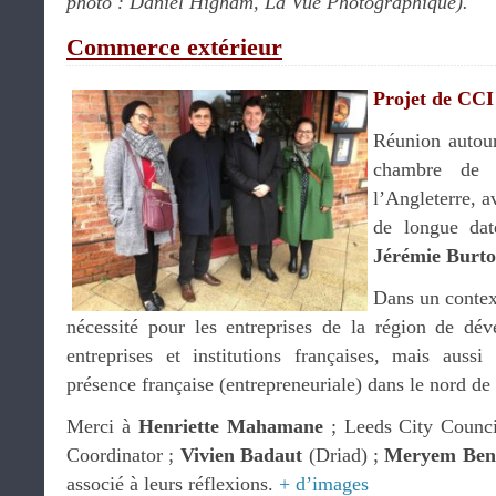
photo : Daniel Higham, La Vue Photographique).
Commerce extérieur
Projet de CCI
Réunion autour
chambre de 
l’Angleterre, a
de longue dat
Jérémie Burt
Dans un context
nécessité pour les entreprises de la région de dév
entreprises et institutions françaises, mais auss
présence française (entrepreneuriale) dans le nord de 
Merci à
Henriette Mahamane
; Leeds City Counci
Coordinator ;
Vivien Badaut
(Driad) ;
Meryem Ben
associé à leurs réflexions.
+ d’images