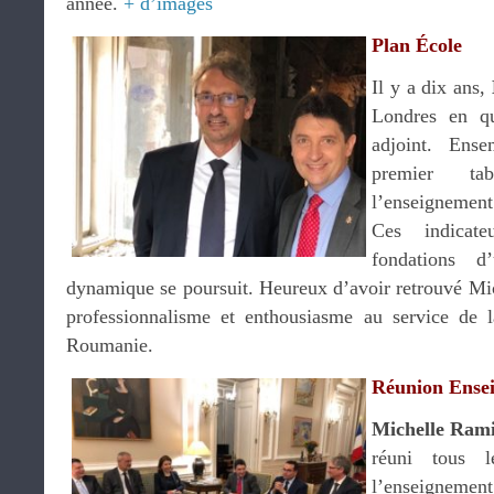
année.
+ d’images
Plan École
Il y a dix ans,
Londres en qua
adjoint. Ens
premier t
l’enseignemen
Ces indicate
fondations 
dynamique se poursuit. Heureux d’avoir retrouvé M
professionnalisme et enthousiasme au service de la
Roumanie.
Réunion Ensei
Michelle Ram
réuni tous l
l’enseignemen