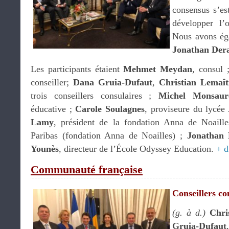
consensus s’es
développer l’o
Nous avons éga
Jonathan Der
Les participants étaient
Mehmet Meydan
, consul
conseiller;
Dana Gruia-Dufaut
,
Christian Lemaît
trois conseillers consulaires ;
Michel Monsaur
éducative ;
Carole Soulagnes
, proviseure du lycée
Lamy
, président de la fondation Anna de Noaill
Paribas (fondation Anna de Noailles) ;
Jonathan 
Younès
, directeur de l’École Odyssey Education.
+ d
Communauté française
Conseillers co
(g. à d.)
Chri
Gruia-Dufaut