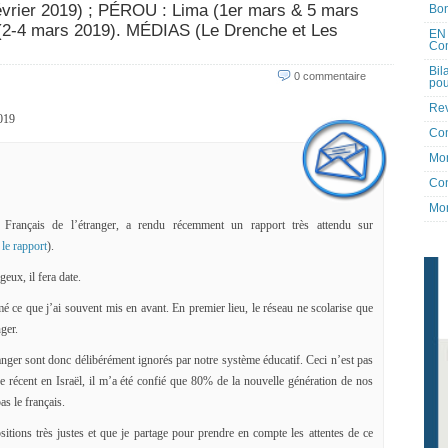
évrier 2019) ; PÉROU : Lima (1er mars & 5 mars
Bon
(2-4 mars 2019). MÉDIAS (Le Drenche et Les
EN 
Co
Bil
0 commentaire
pou
Rev
2019
Co
Mon
Con
Mon
 Français de l’étranger, a rendu récemment un rapport très attendu sur
e le rapport
).
eux, il fera date.
mé ce que j’ai souvent mis en avant. En premier lieu, le réseau ne scolarise que
ger.
ranger sont donc délibérément ignorés par notre système éducatif. Ceci n’est pas
récent en Israël, il m’a été confié que 80% de la nouvelle génération de nos
as le français.
ions très justes et que je partage pour prendre en compte les attentes de ce