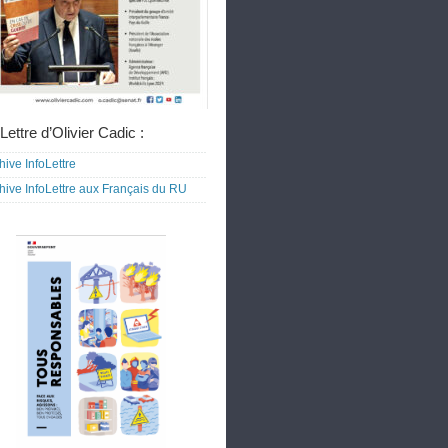
Lettre d’Olivier Cadic :
hive InfoLettre
hive InfoLettre aux Français du RU