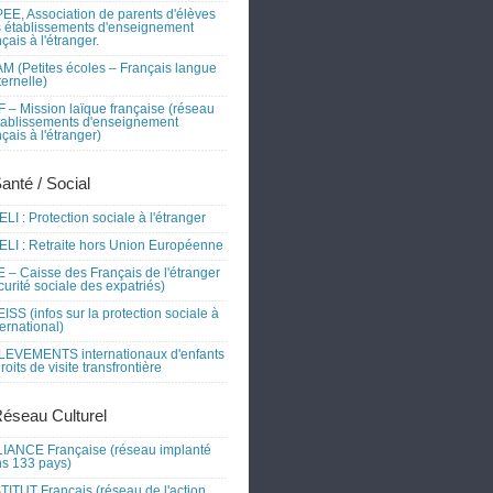
EE, Association de parents d'élèves
 établissements d'enseignement
nçais à l'étranger.
M (Petites écoles – Français langue
ernelle)
 – Mission laïque française (réseau
tablissements d'enseignement
nçais à l'étranger)
Santé / Social
LI : Protection sociale à l'étranger
LI : Retraite hors Union Européenne
 – Caisse des Français de l'étranger
curité sociale des expatriés)
ISS (infos sur la protection sociale à
nternational)
EVEMENTS internationaux d'enfants
droits de visite transfrontière
Réseau Culturel
IANCE Française (réseau implanté
s 133 pays)
TITUT Français (réseau de l'action