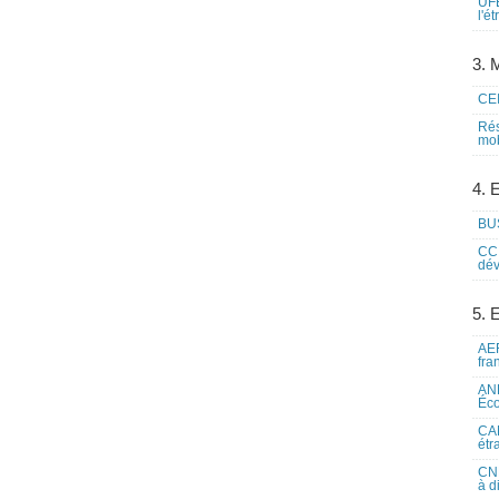
UFE
l'é
3. M
CEI
Rés
mob
4. 
BUS
CCI
dév
5. 
AEF
fra
ANE
Éco
CAM
étr
CNE
à d