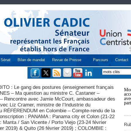
Sénat
Bilan de mandat
Revue de Presse
Parcours
Contact
O : Le gang des postures (enseignement français
Mon
NES – Ma question au ministre C. Castaner –
acce
ave
 – Rencontre avec Jamie McCourt, ambassadeur des
part
c Liz Cramer, ministre de l’Industrie du
u RÉFÉRENDUM en Colombie – Compte-rendu de la
onscription : PANAMA : Panama city et Colon (21-22
Manta / San Vicente / Porto Viejo (23-24 février
Rub
ier 2019) & Quito (26 février 2019) ; COLOMBIE :