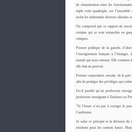
de rémunération entre les fonctionnaire
triple voire quadruple, sur l’ensemble 
inclut les indemnités diverses allouées se
On comprend que ce rapport ait suscité
certains qui se sont retranchés en gan
critiques.
Posture politique de la gauche, d’abo
l’enseignement français à l’étranger,
monde qui nous entoure. Elle continue à 
elle était au pouvoir.
Posture corporatiste, ensuite, de la par
afin de protéger des privilèges qui coûte
Est-il justifié qu’un professeur ense
professeur enseignant à Toulouse ou Pe
“Si l’heure n’est pas à corriger le pas
Cazebonne.
Je salue ce précepte et la décision du 
résidents pour les contrats futurs. Ma