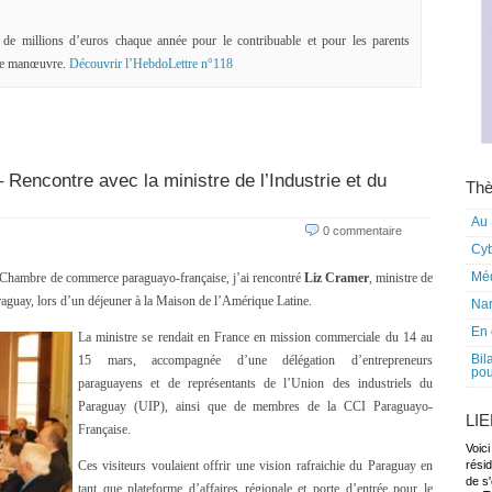
 de millions d’euros chaque année pour le contribuable et pour les parents
 de manœuvre.
Découvrir l’HebdoLettre n°118
Rencontre avec la ministre de l’Industrie et du
Thè
Au 
0 commentaire
Cy
Mé
a Chambre de commerce paraguayo-française, j’ai rencontré
Liz Cramer
, ministre de
raguay, lors d’un déjeuner à la Maison de l’Amérique Latine.
Nar
En 
La ministre se rendait en France en mission commerciale du 14 au
Bil
15 mars, accompagnée d’une délégation d’entrepreneurs
pou
paraguayens et de représentants de l’Union des industriels du
Paraguay (UIP), ainsi que de membres de la CCI Paraguayo-
LI
Française.
Voici
Ces visiteurs voulaient offrir une vision rafraichie du Paraguay en
rési
de s'
tant que plateforme d’affaires régionale et porte d’entrée pour le