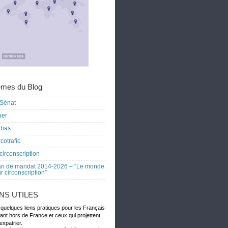
mes du Blog
Sénat
ber
dias
cotrafic
circonscription
an de mandat 2014-2026 – “Le monde
r circonscription”
ENS UTILES
 quelques liens pratiques pour les Français
dant hors de France et ceux qui projettent
expatrier.