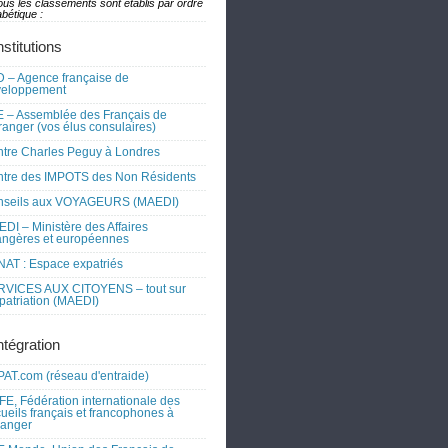
ous les classements sont établis par ordre
bétique :
nstitutions
 – Agence française de
veloppement
 – Assemblée des Français de
tranger (vos élus consulaires)
tre Charles Peguy à Londres
tre des IMPOTS des Non Résidents
nseils aux VOYAGEURS (MAEDI)
DI – Ministère des Affaires
angères et européennes
AT : Espace expatriés
RVICES AUX CITOYENS – tout sur
xpatriation (MAEDI)
ntégration
AT.com (réseau d'entraide)
FE, Fédération internationale des
ueils français et francophones à
tranger