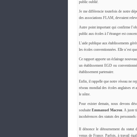
public oublié.
Je me différencie toutefois de notre dép
des associations FLAM, devraient relever
Autre point important qui confirme l’ob
public aux écoles à l’étranger est concen
L’aide publique aux établissements gér
les écoles conventionnées. Elle n’est que
Ce rapport apporte un éclairage nouveau 
un établissement EGD ou conventionné 
établissement partenaire.
Enfin, il rappelle que notre réseau ne r
réseau mondial des écoles anglaises et 
le nôtre.
Pour exister demain, nous devons déso
souhaite
Emmanuel Macron
. A juste 
incohérences des statuts des personnels 
Il dénonce le détournement du statut d
venus de France. Parfois, à travail égal