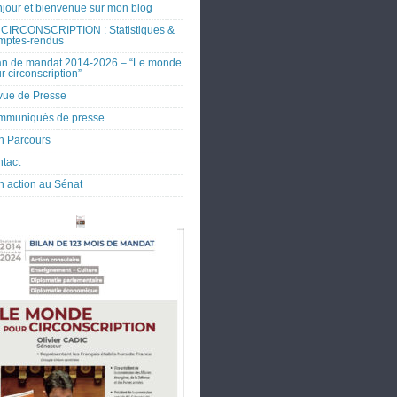
jour et bienvenue sur mon blog
CIRCONSCRIPTION : Statistiques &
mptes-rendus
an de mandat 2014-2026 – “Le monde
r circonscription”
ue de Presse
mmuniqués de presse
 Parcours
tact
 action au Sénat