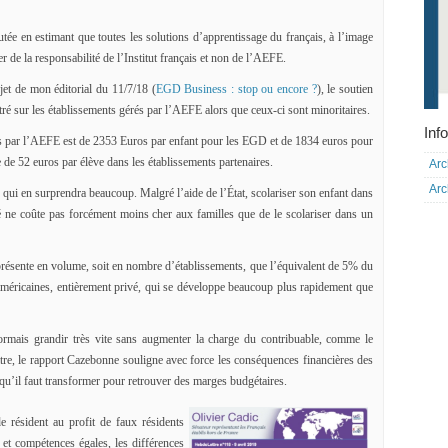
utée en estimant que toutes les solutions d’apprentissage du français, à l’image
 de la responsabilité de l’Institut français et non de l’AEFE.
jet de mon éditorial du 11/7/18 (
EGD Business : stop ou encore ?
), le soutien
tré sur les établissements gérés par l’AEFE alors que ceux-ci sont minoritaires.
Info
és par l’AEFE est de 2353 Euros par enfant pour les EGD et de 1834 euros pour
 de 52 euros par élève dans les établissements partenaires.
Arc
Arc
qui en surprendra beaucoup. Malgré l’aide de l’État, scolariser son enfant dans
ne coûte pas forcément moins cher aux familles que de le scolariser dans un
eprésente en volume, soit en nombre d’établissements, que l’équivalent de 5% du
américaines, entièrement privé, qui se développe beaucoup plus rapidement que
rmais grandir très vite sans augmenter la charge du contribuable, comme le
titre, le rapport Cazebonne souligne avec force les conséquences financières des
qu’il faut transformer pour retrouver des marges budgétaires.
e résident au profit de faux résidents
 et compétences égales, les différences