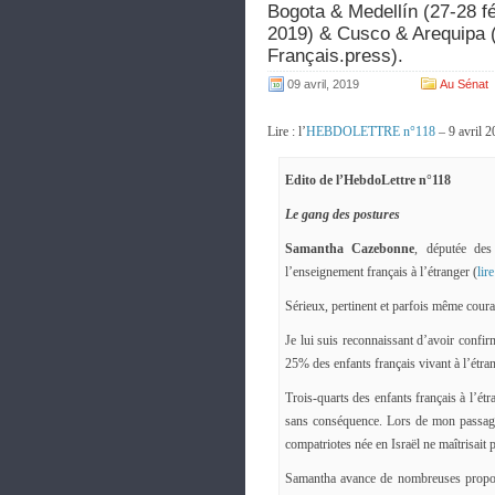
Bogota & Medellín (27-28 f
2019) & Cusco & Arequipa 
Français.press).
09 avril, 2019
Au Sénat
Lire : l’
HEBDOLETTRE n°118
– 9 avril 
Edito de l’HebdoLettre n°118
Le gang des postures
Samantha Cazebonne
, députée des
l’enseignement français à l’étranger (
lir
Sérieux, pertinent et parfois même courag
Je lui suis reconnaissant d’avoir confir
25% des enfants français vivant à l’étran
Trois-quarts des enfants français à l’ét
sans conséquence. Lors de mon passage 
compatriotes née en Israël ne maîtrisait p
Samantha avance de nombreuses proposit