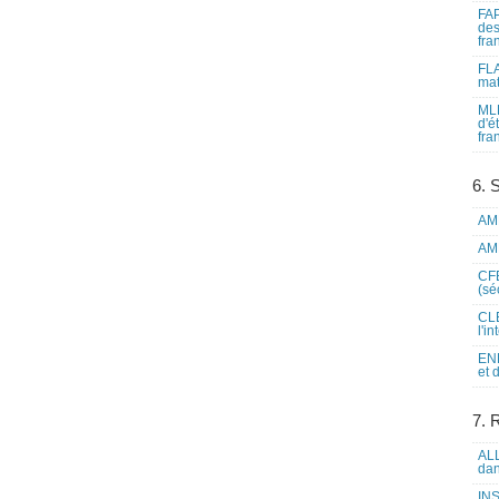
FAP
des
fra
FLA
mat
MLF
d'é
fra
6. 
AME
AME
CFE
(sé
CLE
l'i
ENL
et 
7. 
ALL
dan
INS