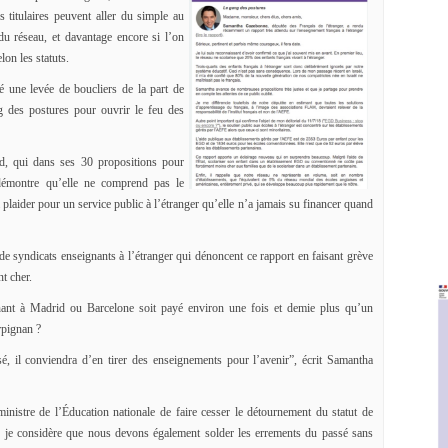
s titulaires peuvent aller du simple au
du réseau, et davantage encore si l’on
lon les statuts.
 une levée de boucliers de la part de
g des postures pour ouvrir le feu des
rd, qui dans ses 30 propositions pour
 démontre qu’elle ne comprend pas le
plaider pour un service public à l’étranger qu’elle n’a jamais su financer quand
t de syndicats enseignants à l’étranger qui dénoncent ce rapport en faisant grève
nt cher.
ignant à Madrid ou Barcelone soit payé environ une fois et demie plus qu’un
rpignan ?
sé, il conviendra d’en tirer des enseignements pour l’avenir”, écrit Samantha
ministre de l’Éducation nationale de faire cesser le détournement du statut de
is je considère que nous devons également solder les errements du passé sans