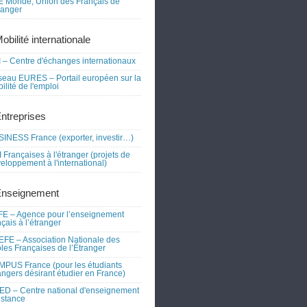
 Monde, Union des Français de
tranger
obilité internationale
 – Centre d'échanges internationaux
eau EURES – Portail européen sur la
ilité de l'emploi
Entreprises
INESS France (exporter, investir…)
 Françaises à l'étranger (projets de
eloppement à l'international)
Enseignement
E – Agence pour l’enseignement
nçais à l’étranger
FE – Association Nationale des
les Françaises de l’Étranger
PUS France (pour les étudiants
angers désirant étudier en France)
D – Centre national d'enseignement
istance