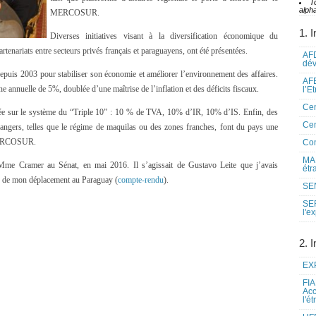
T
alpha
MERCOSUR.
1. I
Diverses initiatives visant à la diversification économique du
rtenariats entre secteurs privés français et paraguayens, ont été présentées.
AFD
dé
puis 2003 pour stabiliser son économie et améliorer l’environnement des affaires.
AFE
e annuelle de 5%, doublée d’une maîtrise de l’inflation et des déficits fiscaux.
l’E
Cen
basée sur le système du “Triple 10” : 10 % de TVA, 10% d’IR, 10% d’IS. Enfin, des
Cen
étrangers, telles que le régime de maquilas ou des zones franches, font du pays une
 MERCOSUR.
Co
MAE
e Mme Cramer au Sénat, en mai 2016. Il s’agissait de Gustavo Leite que j’avais
étr
rs de mon déplacement au Paraguay (
compte-rendu
).
SEN
SE
l'e
2. I
EXP
FIA
Acc
l'é