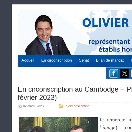
Accueil
En circonscription
Sénat
Bilan de mandat
En circonscription au Cambodge – 
février 2023)
02 mars, 2023
En circonscription
Je remercie i
l’image
), con