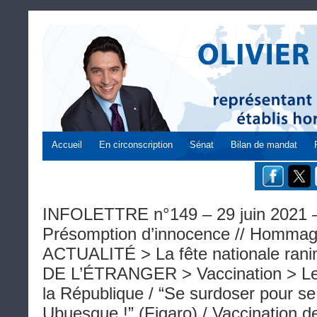
Accueil
En circonscription
Sénat
Bilan de mandat
INFOLETTRE n°149 – 29 juin 2021 – 
Présomption d’innocence // Hommag
ACTUALITÉ > La fête nationale ran
DE L’ÉTRANGER > Vaccination > Let
la République / “Se surdoser pour se
Ubuesque !” (Figaro) / Vaccination d