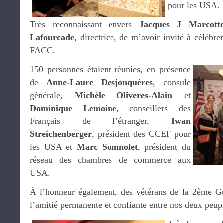
pour les USA.
Très reconnaissant envers
Jacques J Marcott
Lafourcade
, directrice, de m’avoir invité à célébr
FACC.
150 personnes étaient réunies, en présence
de
Anne-Laure Desjonquères
, consule
générale,
Michèle Oliveres-Alain
et
Dominique Lemoine
, conseillers des
Français de l’étranger,
Iwan
Streichenberger
, président des CCEF pour
les USA et
Marc Somnolet
, président du
réseau des chambres de commerce aux
USA.
À l’honneur également, des vétérans de la 2ème Gu
l’amitié permanente et confiante entre nos deux peup