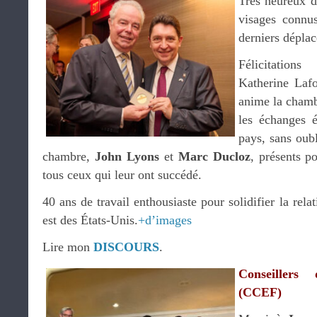
Très heureux d
visages connu
derniers dépla
Félicitation
Katherine Lafo
anime la cham
les échanges 
pays, sans oubl
chambre,
John Lyons
et
Marc Ducloz
, présents p
tous ceux qui leur ont succédé.
40 ans de travail enthousiaste pour solidifier la rela
est des États-Unis.
+d’images
Lire mon
DISCOURS
.
Conseillers
(CCEF)