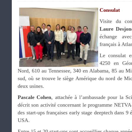
Consulat
Visite du co
Laure Desjon
échange ave
français à Atla
Le consulat en
4250 en Géor
Nord, 610 au Tennessee, 340 en Alabama, 85 au Mis
sud, où se trouve le siège Amérique du nord de Mich
deux usines.
Pascale Cohen
, attachée à l’ambassade pour la Sc
décrit son activité concernant le programme NETVA-S
des start-ups françaises early stage deeptech dans 9
USA.
Entre 15 et 20 start-ups sont accueillies chaque anné