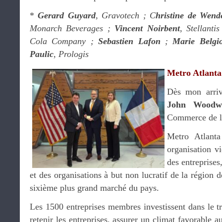
*
Gerard Guyard
, Gravotech ; C
hristine de Wend
Monarch Beverages ;
Vincent Noirbent
, Stellanti
Cola Company ;
Sebastien Lafon
;
Marie Belgi
Paulic
, Prologis
Metro Atlant
Dès mon arrivé
John Woodw
Commerce de l
Metro Atlant
organisation vi
des entreprises
et des organisations à but non lucratif de la région 
sixième plus grand marché du pays.
Les 1500 entreprises membres investissent dans le t
retenir les entreprises, assurer un climat favorable a