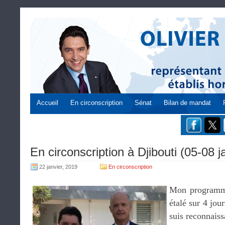
Accueil
En circonscription
Sénat
Bilan de mandat
En circonscription à Djibouti (05-08 j
22 janvier, 2019
En circonscription
Mon programme 
étalé sur 4 jou
suis reconnais