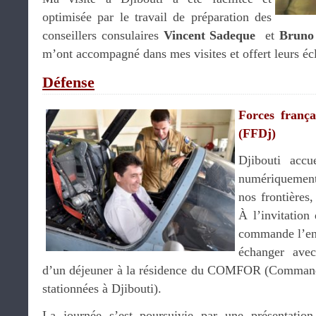
optimisée par le travail de préparation des
conseillers consulaires
Vincent Sadeque
et
Bruno
m’ont accompagné dans mes visites et offert leurs écl
Défense
Forces frança
(FFDj)
Djibouti accue
numériquement
nos frontières,
À l’invitation
commande l’ens
échanger avec 
d’un déjeuner à la résidence du COMFOR (Command
stationnées à Djibouti).
La journée s’est poursuivie par une présentat