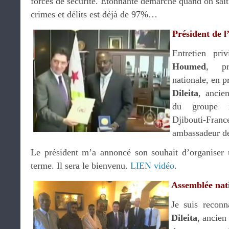
forces de sécurité. Etonnante démarche quand on sait 
crimes et délits est déjà de 97%…
Président de
Entretien pri
Houmed
, pr
nationale, en 
Dileita
, ancie
du groupe in
Djibouti-Franc
ambassadeur de
Le président m’a annoncé son souhait d’organiser 
terme. Il sera le bienvenu.
LIEN vidéo
.
Assemblée nat
Je suis recon
Dileita
, ancien