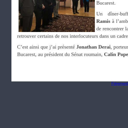
Bucarest.
Un dîner-bu
Ramis
à l’amb
de rencontrer 
retrouver certains de nos interlocuteurs dans un cadre
C’est ainsi que j’ai présenté
Jonathan Derai
, porteu
Bucarest, au président du Sénat roumain,
Calin Pope
Fièrement