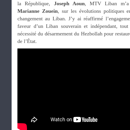
la République,
Joseph Aoun
, MTV Liban m’a i
Marianne Zouein
, sur les évolutions politiques
changement au Liban. J’y ai réaffirmé l’engageme
faveur d’un Liban souverain et indépendant, tout 
nécessité du désarmement du Hezbollah pour restaure
de l’État.