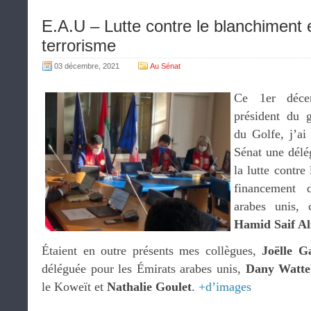
E.A.U – Lutte contre le blanchiment 
terrorisme
03 décembre, 2021
Au Sénat
Ce 1er déce
président du 
du Golfe, j’ai
Sénat une délé
la lutte contre
financement 
arabes unis, 
Hamid Saif Al
Étaient en outre présents mes collègues,
Joëlle 
déléguée pour les Émirats arabes unis,
Dany Watte
le Koweït et
Nathalie Goulet
.
+d’images