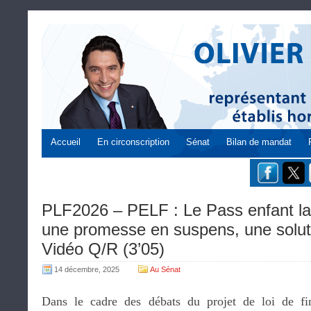
Accueil
En circonscription
Sénat
Bilan de mandat
PLF2026 – PELF : Le Pass enfant la
une promesse en suspens, une soluti
Vidéo Q/R (3’05)
14 décembre, 2025
Au Sénat
Dans le cadre des débats du projet de loi de fi