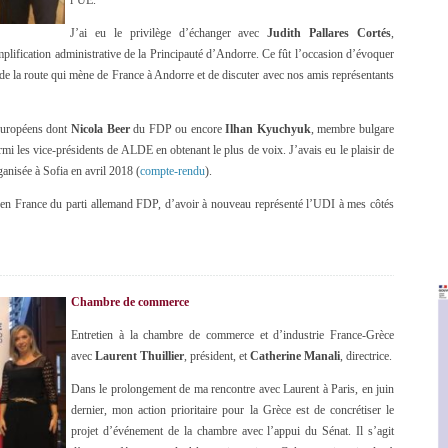
l’UE.
J’ai eu le privilège d’échanger avec
Judith Pallares Cortés
,
implification administrative de la Principauté d’Andorre. Ce fût l’occasion d’évoquer
e la route qui mène de France à Andorre et de discuter avec nos amis représentants
 européens dont
Nicola Beer
du FDP ou encore
Ilhan Kyuchyuk
, membre bulgare
rmi les vice-présidents de ALDE en obtenant le plus de voix. J’avais eu le plaisir de
anisée à Sofia en avril 2018 (
compte-rendu
).
t en France du parti allemand FDP, d’avoir à nouveau représenté l’UDI à mes côtés
Chambre de commerce
Entretien à la chambre de commerce et d’industrie France-Grèce
avec
Laurent Thuillier
, président, et
Catherine Manali
, directrice.
Dans le prolongement de ma rencontre avec Laurent à Paris, en juin
dernier, mon action prioritaire pour la Grèce est de concrétiser le
projet d’événement de la chambre avec l’appui du Sénat. Il s’agit