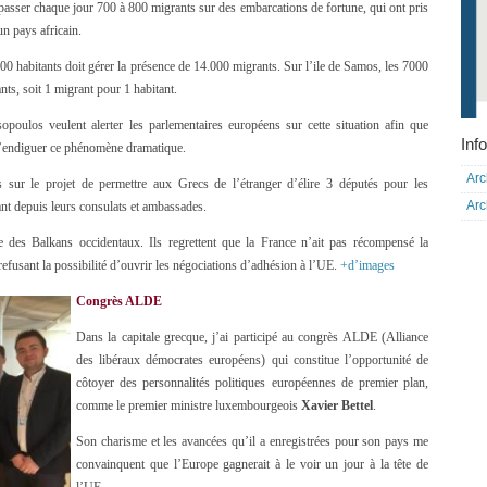
 passer chaque jour 700 à 800 migrants sur des embarcations de fortune, qui ont pris
un pays africain.
00 habitants doit gérer la présence de 14.000 migrants. Sur l’ile de Samos, les 7000
ts, soit 1 migrant pour 1 habitant.
poulos veulent alerter les parlementaires européens sur cette situation afin que
Info
’endiguer ce phénomène dramatique.
Arc
sur le projet de permettre aux Grecs de l’étranger d’élire 3 députés pour les
Arc
ant depuis leurs consulats et ambassades.
des Balkans occidentaux. Ils regrettent que la France n’ait pas récompensé la
efusant la possibilité d’ouvrir les négociations d’adhésion à l’UE.
+d’images
Congrès ALDE
Dans la capitale grecque, j’ai participé au congrès ALDE (Alliance
des libéraux démocrates européens) qui constitue l’opportunité de
côtoyer des personnalités politiques européennes de premier plan,
comme le premier ministre luxembourgeois
Xavier Bettel
.
Son charisme et les avancées qu’il a enregistrées pour son pays me
convainquent que l’Europe gagnerait à le voir un jour à la tête de