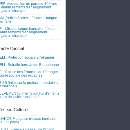
EE, Association de parents d'élèves
 établissements d'enseignement
nçais à l'étranger.
M (Petites écoles – Français langue
ernelle)
 – Mission laïque française (réseau
tablissements d'enseignement
nçais à l'étranger)
Santé / Social
LI : Protection sociale à l'étranger
LI : Retraite hors Union Européenne
 – Caisse des Français de l'étranger
curité sociale des expatriés)
ISS (infos sur la protection sociale à
nternational)
EVEMENTS internationaux d'enfants
droits de visite transfrontière
Réseau Culturel
IANCE Française (réseau implanté
s 133 pays)
TITUT Français (réseau de l'action