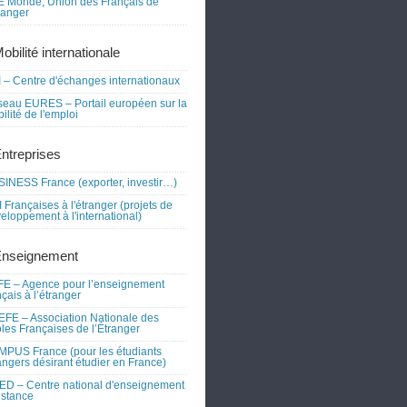
 Monde, Union des Français de
tranger
obilité internationale
 – Centre d'échanges internationaux
eau EURES – Portail européen sur la
ilité de l'emploi
Entreprises
INESS France (exporter, investir…)
 Françaises à l'étranger (projets de
eloppement à l'international)
Enseignement
E – Agence pour l’enseignement
nçais à l’étranger
FE – Association Nationale des
les Françaises de l’Étranger
PUS France (pour les étudiants
angers désirant étudier en France)
D – Centre national d'enseignement
istance