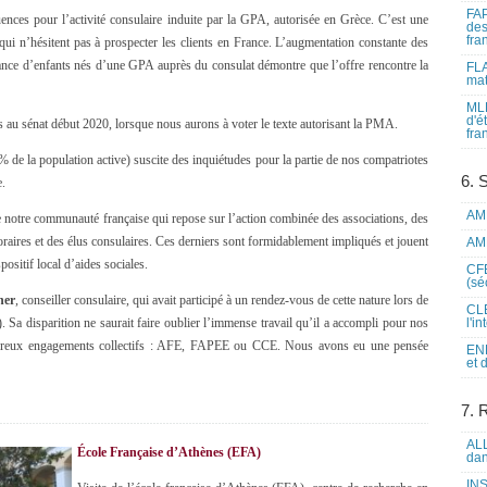
FAP
ces pour l’activité consulaire induite par la GPA, autorisée en Grèce. C’est une
des
fra
s qui n’hésitent pas à prospecter les clients en France. L’augmentation constante des
ance d’enfants nés d’une GPA auprès du consulat démontre que l’offre rencontre la
FLA
mat
MLF
d'é
 au sénat début 2020, lorsque nous aurons à voter le texte autorisant la PMA.
fra
% de la population active) suscite des inquiétudes pour la partie de nos compatriotes
6. 
e.
AME
de notre communauté française qui repose sur l’action combinée des associations, des
raires et des élus consulaires. Ces derniers sont formidablement impliqués et jouent
AME
ositif local d’aides sociales.
CFE
(sé
her
, conseiller consulaire, qui avait participé à un rendez-vous de cette nature lors de
CLE
). Sa disparition ne saurait faire oublier l’immense travail qu’il a accompli pour nos
l'i
mbreux engagements collectifs : AFE, FAPEE ou CCE. Nous avons eu une pensée
ENL
et 
7. 
ALL
École Française d’Athènes (EFA)
dan
INS