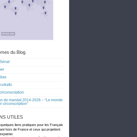
mes du Blog
Sénat
ber
dias
cotrafic
circonscription
an de mandat 2014-2026 – “Le monde
r circonscription”
ENS UTILES
 quelques liens pratiques pour les Français
dant hors de France et ceux qui projettent
expatrier.