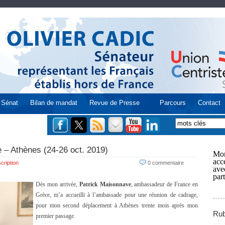
Sénat
Bilan de mandat
Revue de Presse
Parcours
Contact
e – Athènes (24-26 oct. 2019)
Mon
acce
cription
0 commentaire
ave
part
Dès mon arrivée,
Patrick Maisonnave
, ambassadeur de France en
Grèce, m’a accueilli à l’ambassade pour une réunion de cadrage,
pour mon second déplacement à Athènes trente mois après mon
Rub
premier passage.