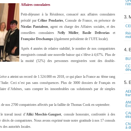
UFE
l'é
Affaires consulaires
Petit-déjeuner à la Résidence, consacré aux affaires consulaires
3. M
présidé par
Céline Pendaries
, Consule de France, en présence de
CEI
Nicolas Pantaleon
, agent en charge des Affaires sociales, et des
conseillers consulaires
Nelly Müller
,
Basile Delivorias
et
Rés
mob
Françoise Deschamps
(également présidente de l’UFE locale).
Après 4 années de relative stabilité, le nombre de nos compatriotes
4. 
enregistrés connaît une nouvelle baisse qui s’élève à 4,67%. Plus de
BUS
la moitié (52%) des personnes enregistrées sont des double-
CCI
dév
 Grèce a atteint un record de 1.524.000 en 2018, ce qui place la France au 4ème rang
5. 
’Italie. Ceci n’est pas sans conséquences. Plus de 3000 dossiers de Français en
nsulaire d’Athènes, sans compter les innombrables cas solutionnés par de simples
AEF
fra
ANE
 de nos 2700 compatriotes affectés par la faillite de Thomas Cook en septembre.
Éco
CAM
le travail inouï d’
Aliki Moschis-Gauguet
, consule honoraire, confrontée à des
étr
 de décès de compatriotes. Nous avons exprimé toute notre gratitude à nos 17 consuls
CNE
s des autorités locales.
à d