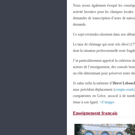
Nous avons également évoqué les conséquen
activité lucrative pour les cliniques locale
demandes de transcription d’actes de naiss
demande.
Ce sujet reviendra sûrement dans nos débats
Le taux de chômage qui reste très élevé (17
dont la situation professionnelle reste fragil
J’ai particulièrement apprécié la cohésion 
acteurs de l’enseignement, des consuls hono
un rôle déterminant pour préserver notre disp
Je salue enfin la mémoire d’
Hervé Lebouc
mon précédent déplacement (
compte-rendu
compatriotes en Grèce, associé à de no
émue à son égard.
+d’images
Enseignement français