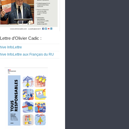
Lettre d’Olivier Cadic :
hive InfoLettre
hive InfoLettre aux Français du RU