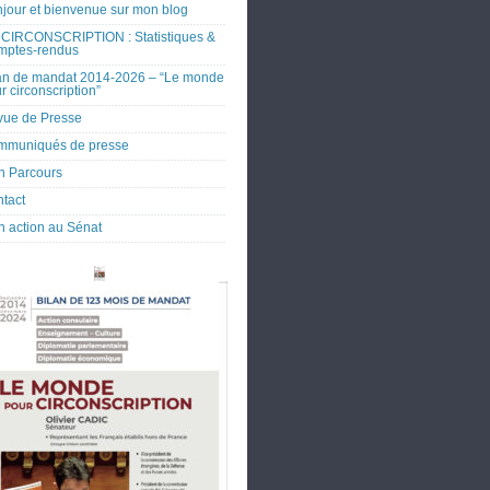
jour et bienvenue sur mon blog
CIRCONSCRIPTION : Statistiques &
mptes-rendus
an de mandat 2014-2026 – “Le monde
r circonscription”
ue de Presse
mmuniqués de presse
 Parcours
tact
 action au Sénat