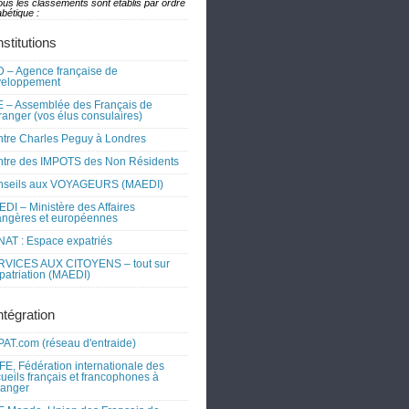
ous les classements sont établis par ordre
bétique :
nstitutions
 – Agence française de
veloppement
 – Assemblée des Français de
tranger (vos élus consulaires)
tre Charles Peguy à Londres
tre des IMPOTS des Non Résidents
nseils aux VOYAGEURS (MAEDI)
DI – Ministère des Affaires
angères et européennes
AT : Espace expatriés
RVICES AUX CITOYENS – tout sur
xpatriation (MAEDI)
ntégration
AT.com (réseau d'entraide)
FE, Fédération internationale des
ueils français et francophones à
tranger