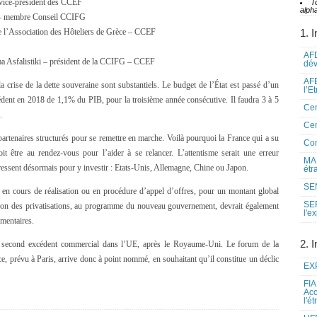
vice-président des CCEF
T
alpha
– membre Conseil CCIFG
e l’Association des Hôteliers de Grèce – CCEF
1. I
AFD
sfalistiki – président de la CCIFG – CCEF
dé
AFE
 crise de la dette souveraine sont substantiels. Le budget de l’État est passé d’un
l’E
dent en 2018 de 1,1% du PIB, pour la troisième année consécutive. Il faudra 3 à 5
Cen
.
Cen
artenaires structurés pour se remettre en marche. Voilà pourquoi la France qui a su
Co
t être au rendez-vous pour l’aider à se relancer. L’attentisme serait une erreur
MAE
pressent désormais pour y investir : Etats-Unis, Allemagne, Chine ou Japon.
étr
SEN
 en cours de réalisation ou en procédure d’appel d’offres, pour un montant global
SE
ation des privatisations, au programme du nouveau gouvernement, devrait également
l'e
émentaires.
2. I
re second excédent commercial dans l’UE, après le Royaume-Uni. Le forum de la
, prévu à Paris, arrive donc à point nommé, en souhaitant qu’il constitue un déclic
EXP
FIA
Acc
l'é