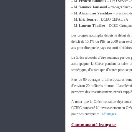
– M.
Frédéric Fouilloux
– CEO Servier – 
– M.
Yannick Joussaud
– manager Suez 
– M.
Alexandros Vassilikos
– président d
– M.
Eric Tourret
– DCEO CEPAL SA
– M.
Laurent Thuillier
– DCEO Groupama A
Les progrès accomplis depuis le début de la
déficit de 15,1% du PIB en 2009 à un excé
ans pour dire que le pays est sorti d’affaires
La Grèce a besoin d’être soutenue par des p
accompagner la Grèce pendant la crise doi
stratégique, d’autant que d’autres pays se 
Plus de 80 ouvrages d’infrastructures sont
d’environ 20 milliards d’euros. L’accélér
permettre des investissements privés suppl
A noter que la Grèce constitue déjà not
CCIFG consacré à l’investissement en Grèce
pour nos entreprises.
+d’images
Communauté française