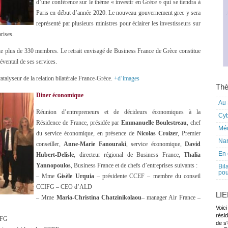
d’une conférence sur le thème « investir en Grèce » qui se tiendra à
Paris en début d’année 2020. Le nouveau gouvernement grec y sera
représenté par plusieurs ministres pour éclairer les investisseurs sur
rises.
 plus de 330 membres. Le retrait envisagé de Business France de Grèce constitue
éventail de ses services.
talyseur de la relation bilatérale France-Grèce.
+d’images
Thè
Diner économique
Au 
Réunion d’entrepreneurs et de décideurs économiques à la
Cy
Résidence de France, présidée par
Emmanuelle Boulestreau
, chef
Mé
du service économique, en présence de
Nicolas Croizer
, Premier
Nar
conseiller,
Anne-Marie Fanouraki
, service économique,
David
En 
Hubert-Delisle
, directeur régional de Business France,
Thalia
Yannopoulos
, Business France et de chefs d’entreprises suivants :
Bil
pou
– Mme
Gisèle Urquia
– présidente CCEF – membre du conseil
CCIFG – CEO d’ALD
LI
– Mme
Maria-Christina Chatzinikolaou
– manager Air France –
Voici
rési
IFG
de s'