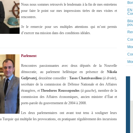
Bon
Nous nous sommes retrouvés le lendemain à la fin de mes entretiens
EN 
pour faire le point sur mes impressions tirées de mes visites et
Co
rencontres.
Bil
pou
Je le remercie pour ses multiples attentions qui m’ont permis
Rev
d’exercer ma mission dans des conditions idéales.
Co
Mon
Con
Parlement
Mon
Rencontres passionnantes avec deux députés de la Nouvelle
démocratie, au parlement hellénique en présence de
Nikola
Guljevatej
, deuxième conseiller :
Tasos Chatzivassiliou
(
à droite
),
secrétaire de la commission de Défense Nationale et des Affaires
étrangères, et
Theodoros Roussopoulos
(
à gauche
), membre de la
commission des Affaires économiques, ancien ministre d’État et
porte-parole du gouvernement de 2004 à 2008.
Les deux parlementaires ont avant tout tenu à souligner leurs
e la Turquie qui multiplie les provocations, en pratiquant régulièrement des incursions