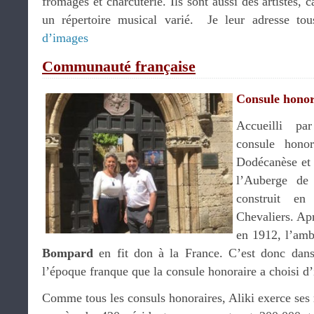
fromages et charcuterie. Ils sont aussi des artistes, c
un répertoire musical varié. Je leur adresse t
d’images
Communauté française
Consule honor
Accueilli p
consule hono
Dodécanèse et 
l’Auberge de 
construit e
Chevaliers. Apr
en 1912, l’am
Bompard
en fit don à la France. C’est donc dans 
l’époque franque que la consule honoraire a choisi d’
Comme tous les consuls honoraires, Aliki exerce ses