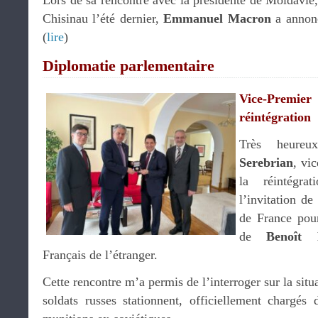
Lors de sa rencontre avec la présidente de Moldavie,
Chisinau l’été dernier,
Emmanuel Macron
a annonc
(
lire
)
Diplomatie parlementaire
Vice-Premier
réintégration
Très heureu
Serebrian
, vi
la réintégra
l’invitation de
de France pou
de
Benoît 
Français de l’étranger.
Cette rencontre m’a permis de l’interroger sur la situ
soldats russes stationnent, officiellement chargés 