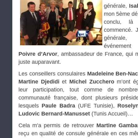
générale,
Isa
mon 5ème dép
conclu, là
commencé. Je
générale, 
événement
Poivre d’Arvor
, ambassadeur de France, qui m’
juste auparavant.
Les conseillers consulaires
Madeleine Ben-Nac
Martine Djedidi
et
Michel Zucchero
m’ont ég
leur participation, tout comme de nombre
communauté française, dont plusieurs préside
lesquels
Paule Badra
(UFE Tunisie),
Rosely
Ludovic Bernard-Manusset
(Tunis Accueil)…
Cela m’a permis de retrouver
Martine Gamba
reçu en qualité de consule générale en ces mê