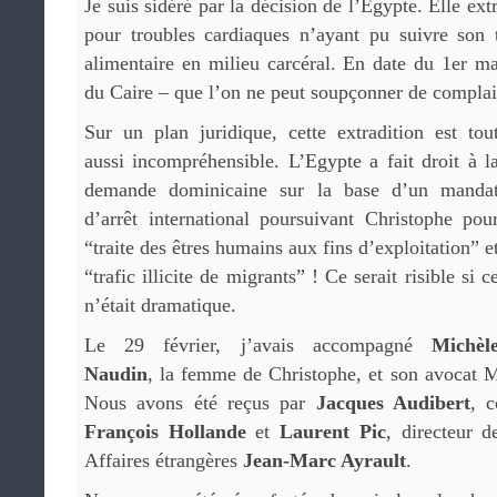
Je suis sidéré par la décision de l’Egypte. Elle e
pour troubles cardiaques n’ayant pu suivre son 
alimentaire en milieu carcéral. En date du 1er m
du Caire – que l’on ne peut soupçonner de complais
Sur un plan juridique, cette extradition est tou
aussi incompréhensible. L’Egypte a fait droit à l
demande dominicaine sur la base d’un manda
d’arrêt international poursuivant Christophe pou
“traite des êtres humains aux fins d’exploitation” e
“trafic illicite de migrants” ! Ce serait risible si c
n’était dramatique.
Le 29 février, j’avais accompagné
Michèl
Naudin
, la femme de Christophe, et son avocat M
Nous avons été reçus par
Jacques Audibert
, c
François Hollande
et
Laurent Pic
, directeur d
Affaires étrangères
Jean-Marc Ayrault
.