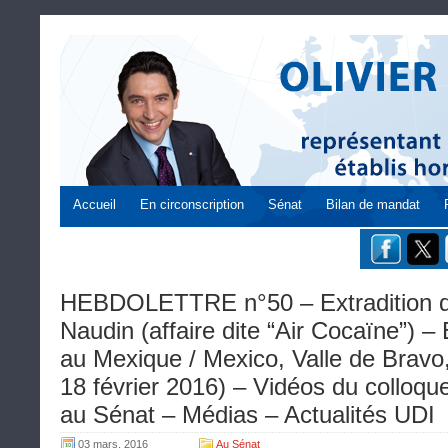
Accueil
En circonscription
Sénat
Bilan de mandat
HEBDOLETTRE n°50 – Extradition d
Naudin (affaire dite “Air Cocaïne”) – 
au Mexique / Mexico, Valle de Bravo
18 février 2016) – Vidéos du colloqu
au Sénat – Médias – Actualités UDI
03 mars, 2016
Au Sénat