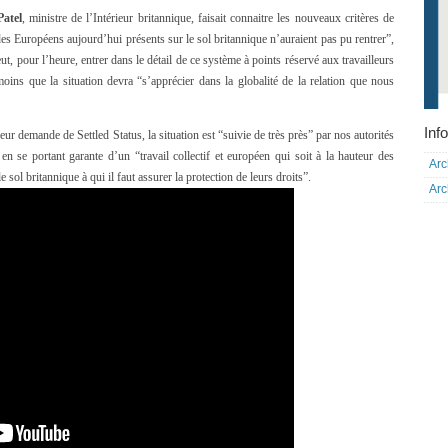
Patel
, ministre de l’Intérieur britannique, faisait connaitre les nouveaux critères de
s Européens aujourd’hui présents sur le sol britannique n’auraient pas pu rentrer”,
, pour l’heure, entrer dans le détail de ce système à points réservé aux travailleurs
nmoins que la situation devra “s’apprécier dans la globalité de la relation que nous
Info
ur demande de Settled Status, la situation est “suivie de très près” par nos autorités
n se portant garante d’un “travail collectif et européen qui soit à la hauteur des
Arc
e sol britannique à qui il faut assurer la protection de leurs droits”.
Arc