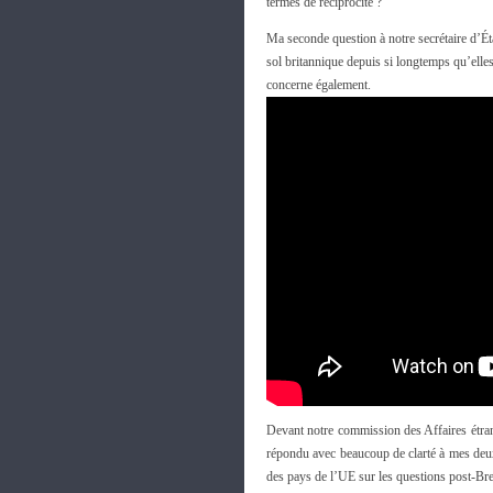
termes de réciprocité ?
Ma seconde question à notre secrétaire d’Éta
sol britannique depuis si longtemps qu’elles
concerne également.
Devant notre commission des Affaires étran
répondu avec beaucoup de clarté à mes deux 
des pays de l’UE sur les questions post-Bre