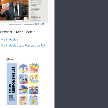
Lettre d’Olivier Cadic :
hive InfoLettre
hive InfoLettre aux Français du RU