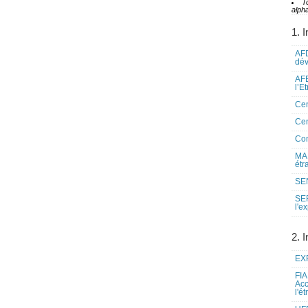
T
alpha
1. I
AFD
dé
AFE
l’E
Cen
Cen
Co
MAE
étr
SEN
SE
l'e
2. I
EXP
FIA
Acc
l'é