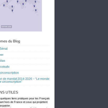
mes du Blog
Sénat
ber
dias
cotrafic
circonscription
an de mandat 2014-2026 – “Le monde
r circonscription”
ENS UTILES
 quelques liens pratiques pour les Français
dant hors de France et ceux qui projettent
expatrier.