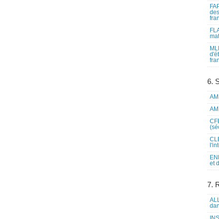
FAP
des
fra
FLA
mat
MLF
d'é
fra
6. 
AME
AME
CFE
(sé
CLE
l'i
ENL
et 
7. 
ALL
dan
INS