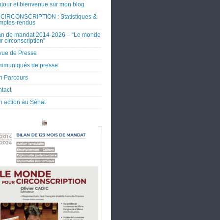
jour et bienvenue sur mon blog
CIRCONSCRIPTION : Statistiques &
mptes-rendus
an de mandat 2014-2026 – “Le monde
r circonscription”
ue de Presse
mmuniqués de presse
 Parcours
tact
 action au Sénat