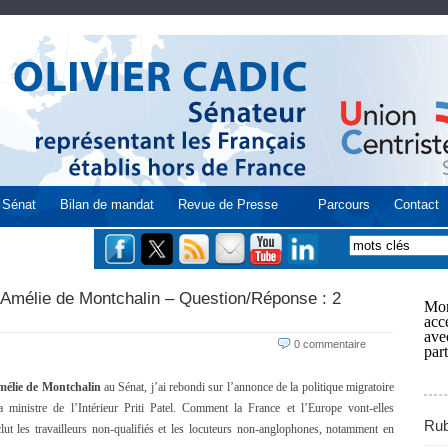
Sénat
Bilan de mandat
Revue de Presse
Parcours
Contact
Amélie de Montchalin – Question/Réponse : 2
Mon
acce
ave
0 commentaire
part
élie de Montchalin
au Sénat, j’ai rebondi sur l’annonce de la politique migratoire
 ministre de l’Intérieur Priti Patel. Comment la France et l’Europe vont-elles
Rub
lut les travailleurs non-qualifiés et les locuteurs non-anglophones, notamment en