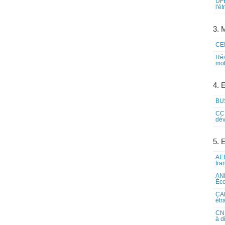
UFE
l'é
3. M
CEI
Rés
mob
4. 
BUS
CCI
dév
5. 
AEF
fra
ANE
Éco
CAM
étr
CNE
à d