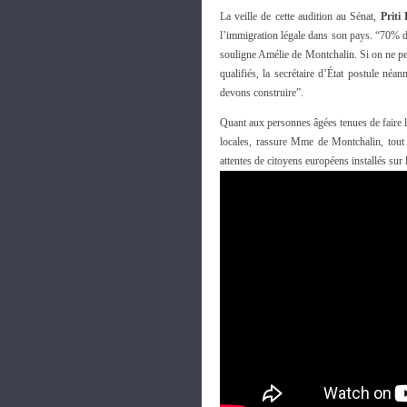
La veille de cette audition au Sénat,
Priti 
l’immigration légale dans son pays. “70% de
souligne Amélie de Montchalin. Si on ne peut
qualifiés, la secrétaire d’État postule néa
devons construire”.
Quant aux personnes âgées tenues de faire le
locales, rassure Mme de Montchalin, tout e
attentes de citoyens européens installés sur l