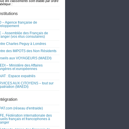
ous les classements sont établis par ordre
bétique :
nstitutions
 – Agence française de
veloppement
 – Assemblée des Français de
tranger (vos élus consulaires)
tre Charles Peguy à Londres
tre des IMPOTS des Non Résidents
nseils aux VOYAGEURS (MAEDI)
DI – Ministère des Affaires
angères et européennes
AT : Espace expatriés
RVICES AUX CITOYENS – tout sur
xpatriation (MAEDI)
ntégration
AT.com (réseau d'entraide)
FE, Fédération internationale des
ueils français et francophones à
tranger