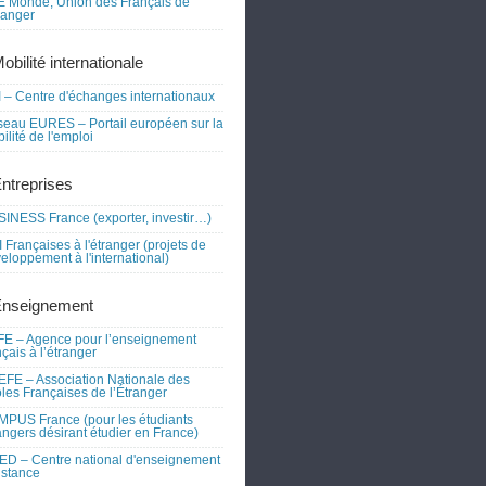
 Monde, Union des Français de
tranger
obilité internationale
 – Centre d'échanges internationaux
eau EURES – Portail européen sur la
ilité de l'emploi
Entreprises
INESS France (exporter, investir…)
 Françaises à l'étranger (projets de
eloppement à l'international)
Enseignement
E – Agence pour l’enseignement
nçais à l’étranger
FE – Association Nationale des
les Françaises de l’Étranger
PUS France (pour les étudiants
angers désirant étudier en France)
D – Centre national d'enseignement
istance