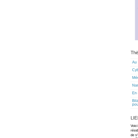
Thè
Au 
Cy
Mé
Nar
En 
Bil
pou
LI
Voici
rési
de s'