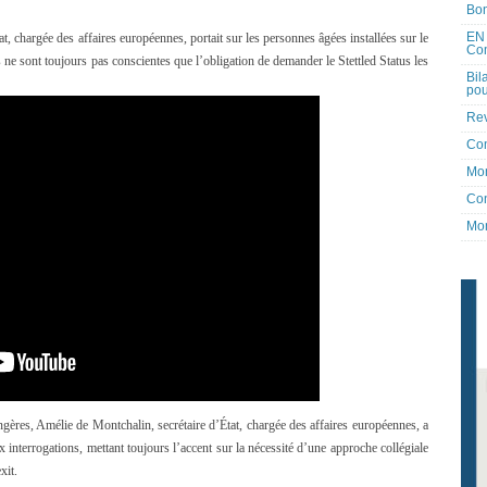
Bon
EN 
t, chargée des affaires européennes, portait sur les personnes âgées installées sur le
Co
 ne sont toujours pas conscientes que l’obligation de demander le Stettled Status les
Bil
pou
Rev
Co
Mon
Con
Mon
gères, Amélie de Montchalin, secrétaire d’État, chargée des affaires européennes, a
interrogations, mettant toujours l’accent sur la nécessité d’une approche collégiale
xit.