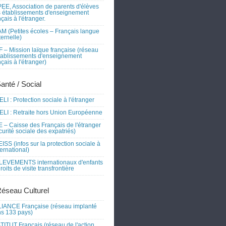
EE, Association de parents d'élèves
 établissements d'enseignement
nçais à l'étranger.
M (Petites écoles – Français langue
ernelle)
 – Mission laïque française (réseau
tablissements d'enseignement
nçais à l'étranger)
Santé / Social
LI : Protection sociale à l'étranger
LI : Retraite hors Union Européenne
 – Caisse des Français de l'étranger
curité sociale des expatriés)
ISS (infos sur la protection sociale à
nternational)
EVEMENTS internationaux d'enfants
droits de visite transfrontière
Réseau Culturel
IANCE Française (réseau implanté
s 133 pays)
TITUT Français (réseau de l'action