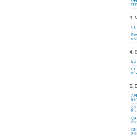
UFE
l'é
3. M
CEI
Rés
mob
4. 
BUS
CCI
dév
5. 
AEF
fra
ANE
Éco
CAM
étr
CNE
à d