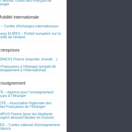
 Monde, Union des Français de
tranger
obilité internationale
 – Centre d'échanges internationaux
eau EURES – Portail européen sur la
ilité de l'emploi
Entreprises
INESS France (exporter, investir…)
 Françaises à l'étranger (projets de
eloppement à l'international)
Enseignement
E – Agence pour l’enseignement
nçais à l’étranger
FE – Association Nationale des
les Françaises de l’Étranger
PUS France (pour les étudiants
angers désirant étudier en France)
D – Centre national d'enseignement
istance