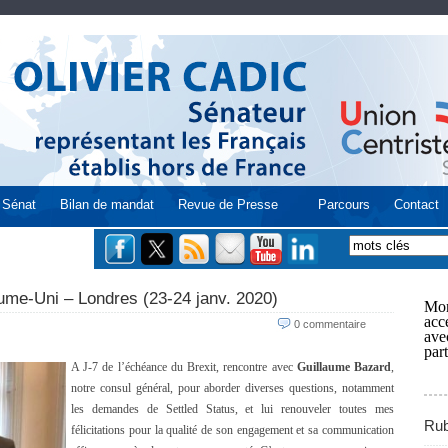
Sénat
Bilan de mandat
Revue de Presse
Parcours
Contact
ume-Uni – Londres (23-24 janv. 2020)
Mon
acce
0 commentaire
ave
part
A J-7 de l’échéance du Brexit, rencontre avec
Guillaume Bazard
,
notre consul général, pour aborder diverses questions, notamment
les demandes de Settled Status, et lui renouveler toutes mes
Rub
félicitations pour la qualité de son engagement et sa communication