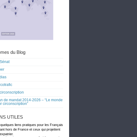
mes du Blog
Sénat
ber
dias
cotrafic
circonscription
an de mandat 2014-2026 – “Le monde
r circonscription”
ENS UTILES
 quelques liens pratiques pour les Français
dant hors de France et ceux qui projettent
expatrier.