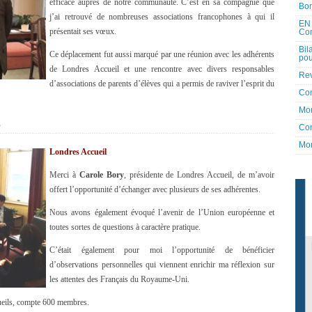
efficace auprès de notre communauté. C’est en sa compagnie que
Bon
j’ai retrouvé de nombreuses associations francophones à qui il
EN 
présentait ses vœux.
Co
Bil
Ce déplacement fut aussi marqué par une réunion avec les adhérents
pou
de Londres Accueil et une rencontre avec divers responsables
Rev
d’associations de parents d’élèves qui a permis de raviver l’esprit du
Co
Mon
E
Con
Mon
Londres Accueil
Merci à
Carole Bory
, présidente de Londres Accueil, de m’avoir
offert l’opportunité d’échanger avec plusieurs de ses adhérentes.
Nous avons également évoqué l’avenir de l’Union européenne et
toutes sortes de questions à caractère pratique.
C’était également pour moi l’opportunité de bénéficier
d’observations personnelles qui viennent enrichir ma réflexion sur
les attentes des Français du Royaume-Uni.
ueils, compte 600 membres.