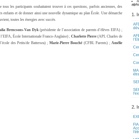
T
alpha
e tous les participants souhaitaient trouver à ces questions, parfois anciennes, des
s les enfants et de donner ainsi une nouvelle dynamique au plan École. Une démarche
1. I
ouvient, toutes les énergies avec succès.
AFD
dé
alia Brencsons-Van Dyk
(présidente de l’association de parents d’élèves EIFA) ;
AFE
 l’EIFA, École Internationale Franco-Anglaise) ;
Charlotte Pierre
(APL Charles de
l’E
’école des Petits/de Battersea) ;
Marie-Pierre Bouché
(CFBL Parents) ;
Amélie
Cen
Cen
Co
MAE
étr
SEN
SE
l'e
2. I
EXP
FIA
Acc
l'é