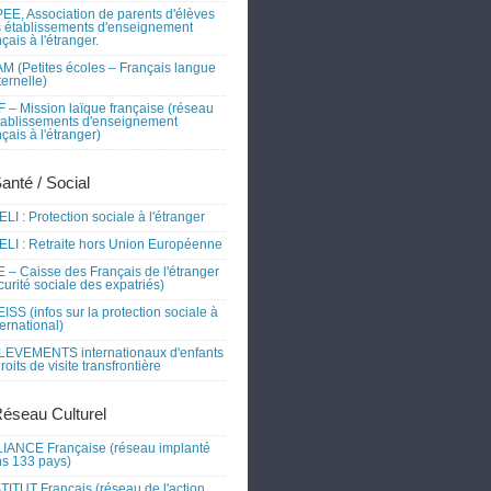
EE, Association de parents d'élèves
 établissements d'enseignement
nçais à l'étranger.
M (Petites écoles – Français langue
ernelle)
 – Mission laïque française (réseau
tablissements d'enseignement
nçais à l'étranger)
Santé / Social
LI : Protection sociale à l'étranger
LI : Retraite hors Union Européenne
 – Caisse des Français de l'étranger
curité sociale des expatriés)
ISS (infos sur la protection sociale à
nternational)
EVEMENTS internationaux d'enfants
droits de visite transfrontière
Réseau Culturel
IANCE Française (réseau implanté
s 133 pays)
TITUT Français (réseau de l'action