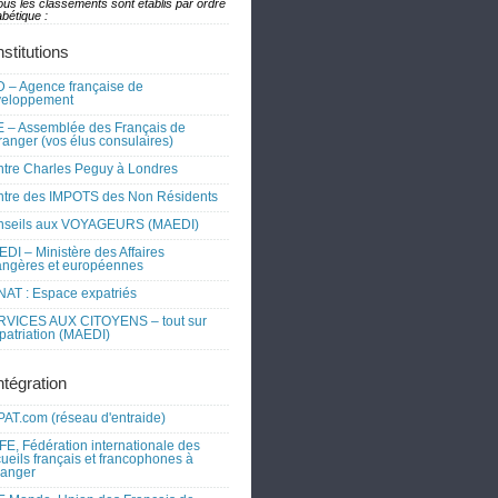
ous les classements sont établis par ordre
bétique :
nstitutions
 – Agence française de
veloppement
 – Assemblée des Français de
tranger (vos élus consulaires)
tre Charles Peguy à Londres
tre des IMPOTS des Non Résidents
nseils aux VOYAGEURS (MAEDI)
DI – Ministère des Affaires
angères et européennes
AT : Espace expatriés
RVICES AUX CITOYENS – tout sur
xpatriation (MAEDI)
ntégration
AT.com (réseau d'entraide)
FE, Fédération internationale des
ueils français et francophones à
tranger