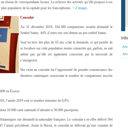
c un réseau de correspondants locaux. La richesse des activités qu’elle propose à ses
s plus populaires de la capitale pour les francophones.
+ d’images
Consulat
Au 31 décembre 2019, 104.300 compatriotes avaient demandé le
Settled Status. 44% d’entre eux ont obtenu un pre-settled Status.
Info
Seul un tiers des plus de 65 ans a fait la demande, ce qui justifie de
Arc
se focaliser sur cette population moins connectée qui, parfois, ne sait
Arc
même pas qu’elle est également concernée par la nécessité de
s’enregistrer.
Ma visite au consulat fut l’opportunité de prendre connaissance des
dernières statistiques concernant le nombre de compatriotes inscrits
6000 en Écosse.
018, l’année 2019 voit ce nombre remonter de 0,9%.
 dont 10.000 carte nationale d’identité et 30.000 passeports.
Britanniques ont demandé la nationalité française. Le consulat a en effet délivré 564
543 l’année précédente. Avant le Brexit, le consulat ne délivrait qu’une centaine de