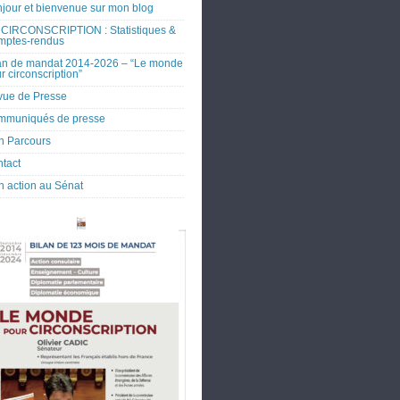
jour et bienvenue sur mon blog
CIRCONSCRIPTION : Statistiques &
mptes-rendus
an de mandat 2014-2026 – “Le monde
r circonscription”
ue de Presse
mmuniqués de presse
 Parcours
tact
 action au Sénat