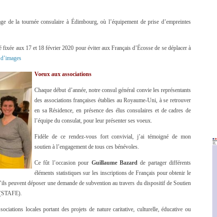
ge de la tournée consulaire à Édimbourg, où l’équipement de prise d’empreintes
 fixée aux 17 et 18 février 2020 pour éviter aux Français d’Écosse de se déplacer à
 d’images
Voeux aux associations
Chaque début d’année, notre consul général convie les représentants
des associations françaises établies au Royaume-Uni, à se retrouver
en sa Résidence, en présence des élus consulaires et de cadres de
l’équipe du consulat, pour leur présenter ses voeux.
Fidèle de ce rendez-vous fort convivial, j’ai témoigné de mon
soutien à l’engagement de tous ces bénévoles.
Ce fût l’occasion pour
Guillaume Bazard
de partager différents
éléments statistiques sur les inscriptions de Français pour obtenir le
qu’ils peuvent déposer une demande de subvention au travers du dispositif de Soutien
r (STAFE).
sociations locales portant des projets de nature caritative, culturelle, éducative ou