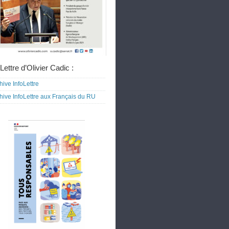
Lettre d’Olivier Cadic :
hive InfoLettre
hive InfoLettre aux Français du RU