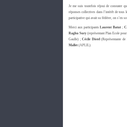
Je me suis toutefois réjoui de constater qu
réponses collectives dans l’intérêt de tou
participative qui avait su fédérer, on s’en s
Merci aux participants
Laurent Batut
;
C
Raghu Sury
(représentant Plan Ecole pour
Gaulle) ;
Cécile Distel
(Représentante de l
Mallet
(APLIL).