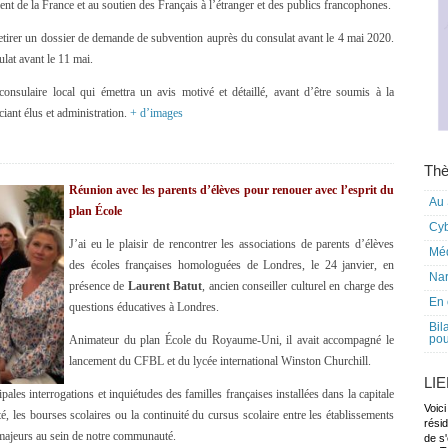
 de la France et au soutien des Français à l’étranger et des publics francophones.
retirer un dossier de demande de subvention auprès du consulat avant le 4 mai 2020.
lat avant le 11 mai.
consulaire local qui émettra un avis motivé et détaillé, avant d’être soumis à la
iant élus et administration.
+ d’images
Thè
Réunion avec les parents d’élèves pour renouer avec l’esprit du
Au 
plan École
Cy
J’ai eu le plaisir de rencontrer les associations de parents d’élèves
Mé
des écoles françaises homologuées de Londres, le 24 janvier, en
Nar
présence de
Laurent Batut
, ancien conseiller culturel en charge des
En 
questions éducatives à Londres.
Bil
pou
Animateur du plan École du Royaume-Uni, il avait accompagné le
lancement du CFBL et du lycée international Winston Churchill.
LI
les interrogations et inquiétudes des familles françaises installées dans la capitale
Voici
ité, les bourses scolaires ou la continuité du cursus scolaire entre les établissements
rési
 majeurs au sein de notre communauté.
de s'