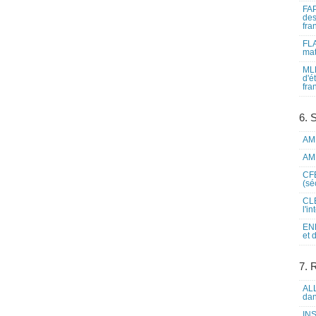
FAP
des
fra
FLA
mat
MLF
d'é
fra
6. 
AME
AME
CFE
(sé
CLE
l'i
ENL
et 
7. 
ALL
dan
INS