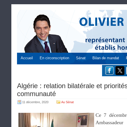
Accueil
En circonscription
Sénat
Bilan de mandat
Algérie : relation bilatérale et priorit
communauté
11 décembre, 2020
Au Sénat
Ce 7 décembre
Ambassadeu