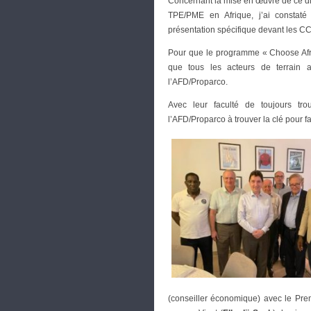
Concernant la mise en œuvre de ce disp
TPE/PME en Afrique, j’ai constat
présentation spécifique devant les C
Pour que le programme « Choose Afric
que tous les acteurs de terrain a
l’AFD/Proparco.
Avec leur faculté de toujours tr
l’AFD/Proparco à trouver la clé pour f
(conseiller économique) avec le Pre