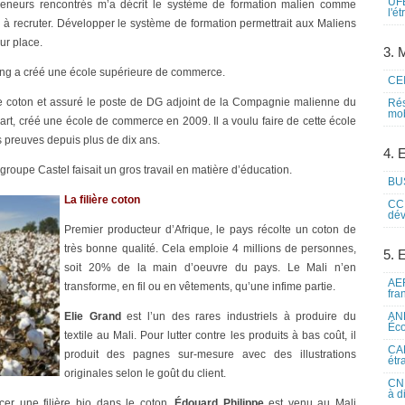
UFE
reneurs rencontrés m’a décrit le système de formation malien comme
l'é
e à recruter. Développer le système de formation permettrait aux Maliens
ur place.
3. M
g a créé une école supérieure de commerce.
CEI
 le coton et assuré le poste de DG adjoint de la Compagnie malienne du
Rés
mob
art, créé une école de commerce en 2009. Il a voulu faire de cette école
es preuves depuis plus de dix ans.
4. 
groupe Castel faisait un gros travail en matière d’éducation.
BUS
La filière coton
CCI
dév
Premier producteur d’Afrique, le pays récolte un coton de
très bonne qualité. Cela emploie 4 millions de personnes,
5. 
soit 20% de la main d’oeuvre du pays. Le Mali n’en
AEF
transforme, en fil ou en vêtements, qu’une infime partie.
fra
Elie Grand
est l’un des rares industriels à produire du
ANE
Éco
textile au Mali. Pour lutter contre les produits à bas coût, il
CAM
produit des pagnes sur-mesure avec des illustrations
étr
originales selon le goût du client.
CNE
à d
cer une filière bio dans le coton.
Édouard Philippe
est venu au Mali