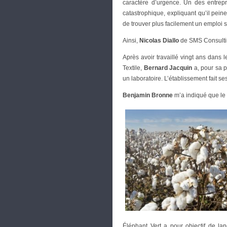
caractère d’urgence. Un des entrep
catastrophique, expliquant qu’il pein
de trouver plus facilement un emploi s
Ainsi,
Nicolas Diallo
de SMS Consultin
Après avoir travaillé vingt ans dans
Textile,
Bernard Jacquin
a, pour sa p
un laboratoire. L’établissement fait s
Benjamin Bronne
m’a indiqué que le 
Éléphant Vert a pour objectif de lan