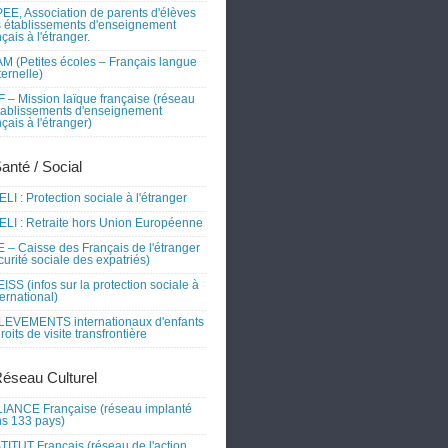
EE, Association de parents d'élèves
 établissements d'enseignement
nçais à l'étranger.
M (Petites écoles – Français langue
ernelle)
 – Mission laïque française (réseau
tablissements d'enseignement
nçais à l'étranger)
Santé / Social
LI : Protection sociale à l'étranger
LI : Retraite hors Union Européenne
 – Caisse des Français de l'étranger
curité sociale des expatriés)
ISS (infos sur la protection sociale à
nternational)
EVEMENTS internationaux d'enfants
droits de visite transfrontière
Réseau Culturel
IANCE Française (réseau implanté
s 133 pays)
TITUT Français (réseau de l'action