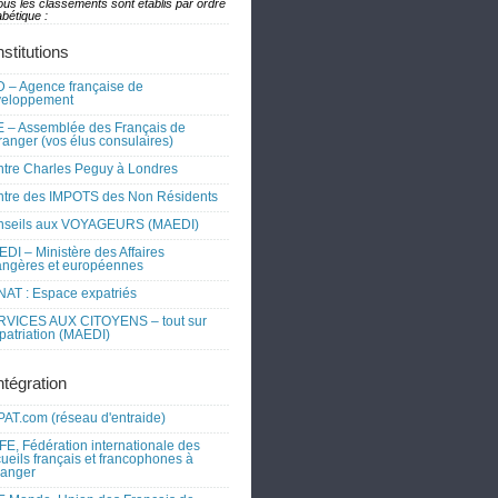
ous les classements sont établis par ordre
bétique :
nstitutions
 – Agence française de
veloppement
 – Assemblée des Français de
tranger (vos élus consulaires)
tre Charles Peguy à Londres
tre des IMPOTS des Non Résidents
nseils aux VOYAGEURS (MAEDI)
DI – Ministère des Affaires
angères et européennes
AT : Espace expatriés
RVICES AUX CITOYENS – tout sur
xpatriation (MAEDI)
ntégration
AT.com (réseau d'entraide)
FE, Fédération internationale des
ueils français et francophones à
tranger