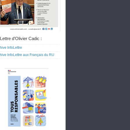
Lettre d’Olivier Cadic :
hive InfoLettre
hive InfoLettre aux Français du RU