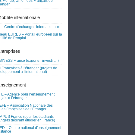
 Monde, Union des Français de
tranger
obilité internationale
 – Centre d'échanges internationaux
eau EURES – Portail européen sur la
ilité de l'emploi
Entreprises
INESS France (exporter, investir…)
 Françaises à l'étranger (projets de
eloppement à l'international)
Enseignement
E – Agence pour l’enseignement
nçais à l’étranger
FE – Association Nationale des
les Françaises de l’Étranger
PUS France (pour les étudiants
angers désirant étudier en France)
D – Centre national d'enseignement
istance