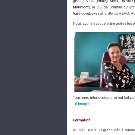
groupe Vicat (
Elhadji Seck
), la vic
Mounicot
), le DG de Bramali du gro
Vanhoorebeke
) et le SG du REAO, Ré
Nous avons évoqué entre autres les pro
Tous mes interlocuteurs m’ont fait pa
+d’images
Formation
Au Mali, il y a un grand défi à rele