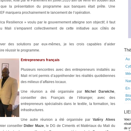
ositif, voté par le Parlement en juillet 2020 afin de venir en soutien aux
é que la présentation du programme aux banques était prête. Une
CEF marquera prochainement le lancement de l’opération.
a Resilience » voulu par le gouvernement atteigne son objectif, il faut
u Mali s’emparent collectivement de cette initiative aux côtés de
ouver des solutions par eux-mêmes, je les crois capables d’aider
Thè
aire réussir le programme.
Au 
Entrepreneurs français
Cy
Plusieurs rencontres avec des entrepreneurs installés au
Mé
Mali m’ont permis d’appréhender les réalités quotidiennes
Nar
des milieux d’affaires locaux.
En 
Une réunion a été organisée par
Michel Darwiche
,
Bil
conseiller des Français de l’étranger, avec des
pou
entrepreneurs spécialisés dans le textile, la formation, les
infrastructures.
LI
Une autre réunion a été organisée par
Valéry Alves
Voici
rési
mier conseiller
Didier Maze
, le DG de Ciments et Matériaux du Mali du
de s'