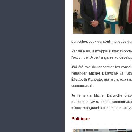
particulier, ceux qui sont impliqués 
Par ailleurs, il m’apparaissait import
l’action de l’Aide française au dével
J’ai été ravi de rencontrer les conse
l’étranger
Michel Darwiche
(à l’im
Élisabeth Kanoute
, qui m’ont exprimé
communauté.
Je remercie Michel Darwiche d’av
rencontres avec notre communauté 
m’accompagnant à certains rendez-v
Politique