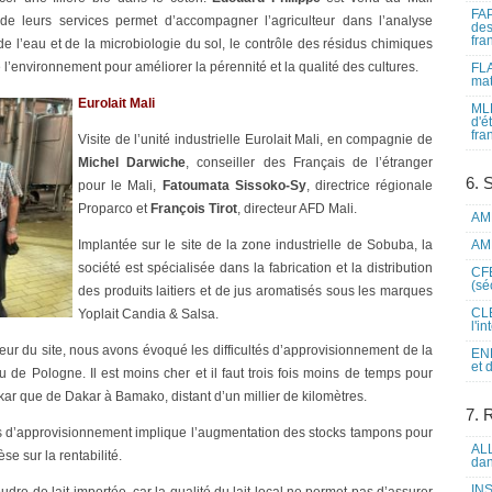
FAP
 de leurs services permet d’accompagner l’agriculteur dans l’analyse
des
fra
e l’eau et de la microbiologie du sol, le contrôle des résidus chimiques
e l’environnement pour améliorer la pérennité et la qualité des cultures.
FLA
mat
Eurolait Mali
MLF
d'é
fra
Visite de l’unité industrielle Eurolait Mali, en compagnie de
Michel Darwiche
, conseiller des Français de l’étranger
6. 
pour le Mali,
Fatoumata Sissoko-Sy
, directrice régionale
Proparco et
François Tirot
, directeur AFD Mali.
AME
Implantée sur le site de la zone industrielle de Sobuba, la
AME
société est spécialisée dans la fabrication et la distribution
CFE
(sé
des produits laitiers et de jus aromatisés sous les marques
CLE
Yoplait Candia & Salsa.
l'i
cteur du site, nous avons évoqué les difficultés d’approvisionnement de la
ENL
et 
u de Pologne. Il est moins cher et il faut trois fois moins de temps pour
r que de Dakar à Bamako, distant d’un millier de kilomètres.
7. 
s d’approvisionnement implique l’augmentation des stocks tampons pour
ALL
èse sur la rentabilité.
dan
INS