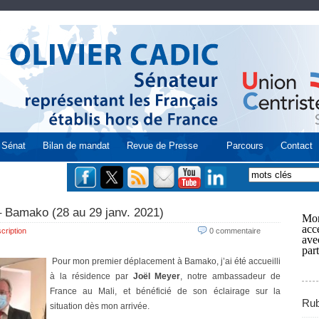
Sénat
Bilan de mandat
Revue de Presse
Parcours
Contact
 – Bamako (28 au 29 janv. 2021)
Mon
acce
cription
0 commentaire
ave
part
Pour mon premier déplacement à Bamako, j’ai été accueilli
à la résidence par
Joël Meyer
, notre ambassadeur de
France au Mali, et bénéficié de son éclairage sur la
Rub
situation dès mon arrivée.