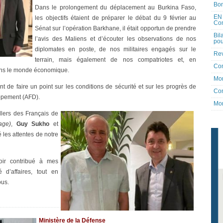
Bon
Dans le prolongement du déplacement au Burkina Faso,
EN 
les objectifs étaient de préparer le débat du 9 février au
Co
Sénat sur l’opération Barkhane, il était opportun de prendre
Bil
l’avis des Maliens et d’écouter les observations de nos
pou
diplomates en poste, de nos militaires engagés sur le
Rev
terrain, mais également de nos compatriotes et, en
Co
dans le monde économique.
Mon
ant de faire un point sur les conditions de sécurité et sur les progrès de
Con
oppement (AFD).
Mon
illers des Français de
age)
,
Guy Sukho
et
 les attentes de notre
oir contribué à mes
d’affaires, tout en
ous.
Ministère de la Défense