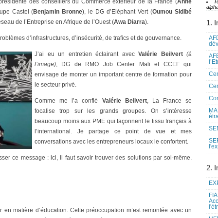
e-présidente des conseillers du Commerce extérieur de la France (
Anne
T
alpha
upe Castel (
Benjamin Bronne
), le DG d’Eléphant Vert (
Oumou Sidibé
seau de l’Entreprise en Afrique de l’Ouest (
Awa Diarra
).
1. I
blèmes d’infrastructures, d’insécurité, de trafics et de gouvernance.
AFD
dé
J’ai eu un entretien éclairant avec
Valérie Beilvert
(à
AFE
l’E
l’image)
, DG de RMO Job Center Mali et CCEF qui
Cen
envisage de monter un important centre de formation pour
le secteur privé.
Cen
Co
Comme me l’a confié
Valérie Beilvert
, La France se
MAE
focalise trop sur les grands groupes. On s’intéresse
étr
beaucoup moins aux PME qui façonnent le tissu français à
SEN
l’international. Je partage ce point de vue et mes
SE
conversations avec les entrepreneurs locaux le confortent.
l'e
sser ce message : ici, il faut savoir trouver des solutions par soi-même.
2. I
EXP
FIA
Acc
l'é
ver en matière d’éducation. Cette préoccupation m’est remontée avec un