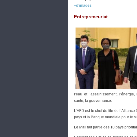
+d’images
Entrepreneuriat
l’eau et l’assainissement, l’énergie,
santé, la gouvernance.
L’AFD est le chef de file de l’Allianc
pays et la Banque mondiale pour le s
Le Mali fait partie des 10 pays prior