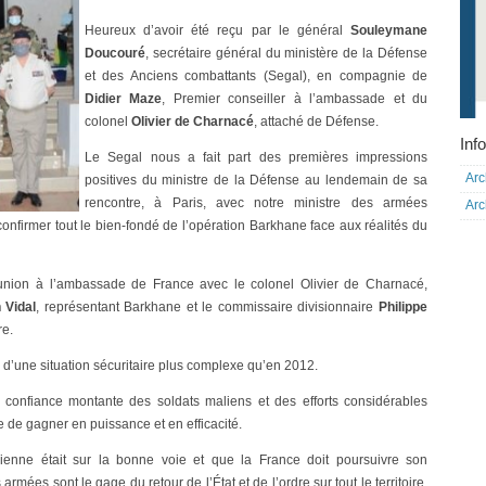
Heureux d’avoir été reçu par le général
Souleymane
Doucouré
, secrétaire général du ministère de la Défense
et des Anciens combattants (Segal), en compagnie de
Didier Maze
, Premier conseiller à l’ambassade et du
colonel
Olivier de Charnacé
, attaché de Défense.
Info
Le Segal nous a fait part des premières impressions
Arc
positives du ministre de la Défense au lendemain de sa
rencontre, à Paris, avec notre ministre des armées
Arc
confirmer tout le bien-fondé de l’opération Barkhane face aux réalités du
union à l’ambassade de France avec le colonel Olivier de Charnacé,
 Vidal
, représentant Barkhane et le commissaire divisionnaire
Philippe
re.
on d’une situation sécuritaire plus complexe qu’en 2012.
e confiance montante des soldats maliens et des efforts considérables
 de gagner en puissance et en efficacité.
ienne était sur la bonne voie et que la France doit poursuivre son
mées sont le gage du retour de l’État et de l’ordre sur tout le territoire.