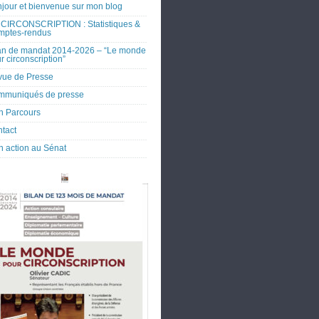
jour et bienvenue sur mon blog
CIRCONSCRIPTION : Statistiques &
mptes-rendus
an de mandat 2014-2026 – “Le monde
r circonscription”
ue de Presse
mmuniqués de presse
 Parcours
tact
 action au Sénat