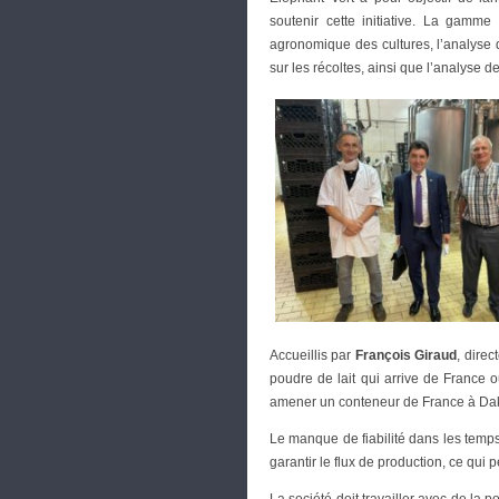
soutenir cette initiative. La gamme
agronomique des cultures, l’analyse d
sur les récoltes, ainsi que l’analyse d
Accueillis par
François Giraud
, dire
poudre de lait qui arrive de France o
amener un conteneur de France à Daka
Le manque de fiabilité dans les temp
garantir le flux de production, ce qui p