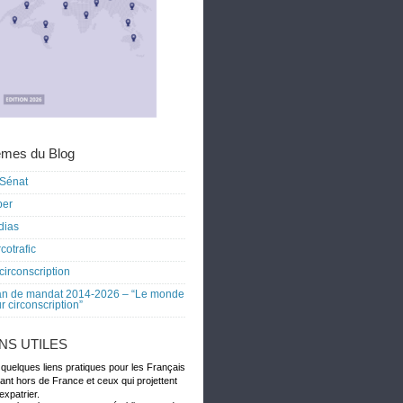
mes du Blog
Sénat
ber
dias
cotrafic
circonscription
an de mandat 2014-2026 – “Le monde
r circonscription”
ENS UTILES
 quelques liens pratiques pour les Français
dant hors de France et ceux qui projettent
expatrier.