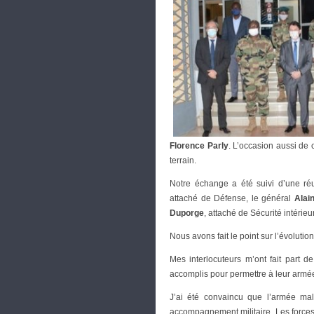
Florence Parly
. L’occasion aussi de 
terrain.
Notre échange a été suivi d’une ré
attaché de Défense, le général
Alain
Duporge
, attaché de Sécurité intérieu
Nous avons fait le point sur l’évoluti
Mes interlocuteurs m’ont fait part d
accomplis pour permettre à leur armée
J’ai été convaincu que l’armée mal
accompagnement militaire. Les forces ar