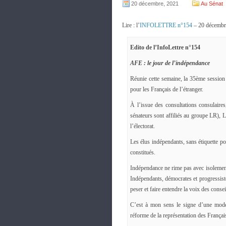
20 décembre, 2021
Au Sénat
Lire : l’
INFOLETTRE n°154
– 20 décembr
Edito de l’InfoLettre n°154
AFE : le jour de l’indépendance
Réunie cette semaine, la 35ème session
pour les Français de l’étranger.
À l’issue des consultations consulaires
sénateurs sont affiliés au groupe LR),
l’électorat.
Les élus indépendants, sans étiquette poli
constitués.
Indépendance ne rime pas avec isolement.
Indépendants, démocrates et progressis
peser et faire entendre la voix des consei
C’est à mon sens le signe d’une moder
réforme de la représentation des Français