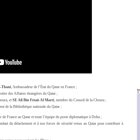
l-Thani
, Ambassadeur de l’État du Qatar en France ;
stère des Affaires étrangères du Qatar ;
houra, et
SE Ali Bin Fetais Al Marri
, membre du Conseil de la Choura ;
dent de la Bibliothèque nationale du Qatar ;
r de France au Qatar et toute l’équipe du poste diplomatique à Doha ;
dant du détachement et à nos forces de sécurité venus au Qatar pour contribuer à