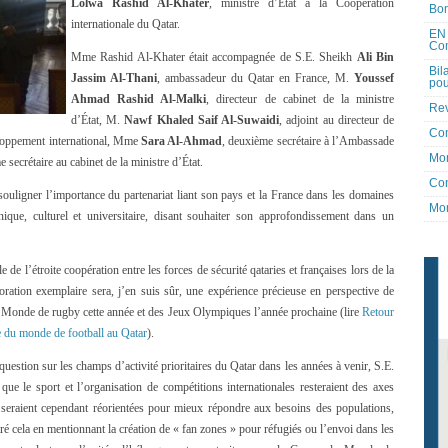
Lolwa Rashid Al-Khater
, ministre d’Etat à la Coopération
Bon
internationale du Qatar.
EN 
Co
Mme Rashid Al-Khater était accompagnée de S.E. Sheikh
Ali Bin
Bil
Jassim Al-Thani
, ambassadeur du Qatar en France, M.
Youssef
pou
Ahmad Rashid Al-Malki
, directeur de cabinet de la ministre
Rev
d’État, M.
Nawf Khaled Saif Al-Suwaidi
, adjoint au directeur de
Co
eloppement international, Mme
Sara Al-Ahmad
, deuxième secrétaire à l’Ambassade
Mon
me secrétaire au cabinet de la ministre d’État.
Con
souligner l’importance du partenariat liant son pays et la France dans les domaines
Mon
nique, culturel et universitaire, disant souhaiter son approfondissement dans un
 de l’étroite coopération entre les forces de sécurité qataries et françaises lors de la
ration exemplaire sera, j’en suis sûr, une expérience précieuse en perspective de
u Monde de rugby cette année et des Jeux Olympiques l’année prochaine (lire
Retour
e du monde de football au Qatar
).
stion sur les champs d’activité prioritaires du Qatar dans les années à venir, S.E.
 le sport et l’organisation de compétitions internationales resteraient des axes
 seraient cependant réorientées pour mieux répondre aux besoins des populations,
tré cela en mentionnant la création de « fan zones » pour réfugiés ou l’envoi dans les