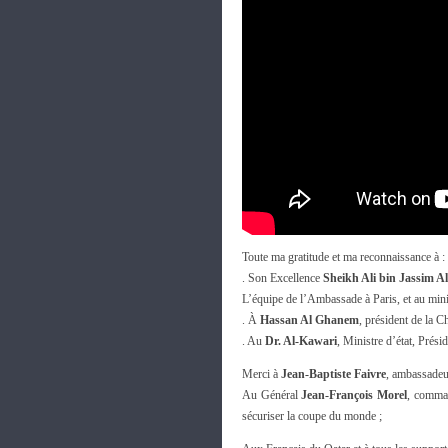
Toute ma gratitude et ma reconnaissance à :
. Son Excellence
Sheikh Ali bin Jassim A
L’équipe de l’Ambassade à Paris, et au mini
. À
Hassan Al Ghanem
, président de la C
. Au
Dr. Al-Kawari
, Ministre d’état, Prési
Merci à
Jean-Baptiste Faivre
, ambassadeu
Au Général
Jean-François Morel
, comman
sécuriser la coupe du monde ;