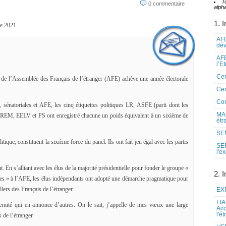
T
0 commentaire
alpha
1. I
e 2021
AFD
dé
AFE
l’E
Cen
 de l’Assemblée des Français de l’étranger (AFE) achève une année électorale
Cen
Co
, sénatoriales et AFE, les cinq étiquettes politiques LR, ASFE (parti dont les
MAE
 LREM, EELV et PS ont enregistré chacune un poids équivalent à un sixième de
étr
SEN
tique, constituent la sixième force du panel. Ils ont fait jeu égal avec les partis
SE
l'e
 En s’alliant avec les élus de la majorité présidentielle pour fonder le groupe «
2. I
tes » à l’AFE, les élus indépendants ont adopté une démarche pragmatique pour
llers des Français de l’étranger.
EXP
FIA
nité qui en annonce d’autres. On le sait, j’appelle de mes vœux une large
Acc
l'é
 de l’étranger.