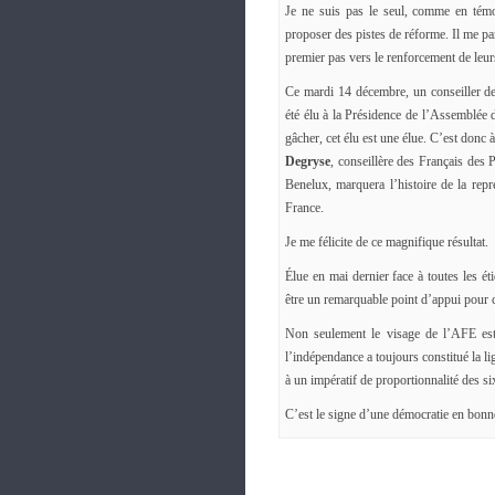
Je ne suis pas le seul, comme en témo
proposer des pistes de réforme. Il me pa
premier pas vers le renforcement de leurs
Ce mardi 14 décembre, un conseiller de
été élu à la Présidence de l’Assemblée d
gâcher, cet élu est une élue. C’est donc à
Degryse
, conseillère des Français des 
Benelux, marquera l’histoire de la repr
France.
Je me félicite de ce magnifique résultat.
Élue en mai dernier face à toutes les éti
être un remarquable point d’appui pour 
Non seulement le visage de l’AFE est
l’indépendance a toujours constitué la li
à un impératif de proportionnalité des 
C’est le signe d’une démocratie en bonn