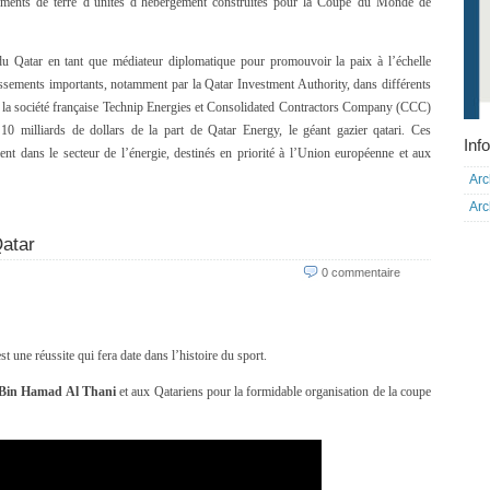
lements de terre d’unités d’hébergement construites pour la Coupe du Monde de
du Qatar en tant que médiateur diplomatique pour promouvoir la paix à l’échelle
tissements importants, notamment par la Qatar Investment Authority, dans différents
 de la société française Technip Energies et Consolidated Contractors Company (CCC)
0 milliards de dollars de la part de Qatar Energy, le géant gazier qatari. Ces
Info
ent dans le secteur de l’énergie, destinés en priorité à l’Union européenne et aux
Arc
Arc
Qatar
0 commentaire
 une réussite qui fera date dans l’histoire du sport.
Bin Hamad Al Thani
et aux Qatariens pour la formidable organisation de la coupe