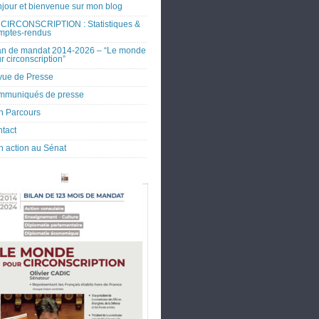
jour et bienvenue sur mon blog
CIRCONSCRIPTION : Statistiques &
mptes-rendus
an de mandat 2014-2026 – “Le monde
r circonscription”
ue de Presse
mmuniqués de presse
 Parcours
tact
 action au Sénat