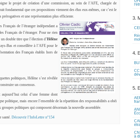
UFE
igne le projet de création d’une commission, au sein de l’AFE, chargée de
l'é
rait fondamental que ces propositions viennent des élus eux-mêmes, car c’est le
 prérogatives et une représentation plus efficiente.
3. M
s Français de l’étranger indépendant a
CEI
es Français de l’étranger. Pour ne rien
Rés
 un double titre que l’élection d’
Hélène
mob
Pays-Bas et conseillère à l’AFE pour le
ésentation des Français établis hors de
4. 
BUS
CCI
dév
quettes politiques, Hélène s’est révélée
construire un consensus.
5. 
 aujourd’hui celui d’une femme dont
AEF
gne politique, mais encore l’ensemble de la répartition des responsabilités a obéi
fra
six groupes politiques qui composent désormais la nouvelle assemblée.
ANE
Éco
e santé.
Découvrir l’InfoLettre n°154
CAM
étr
CNE
à d