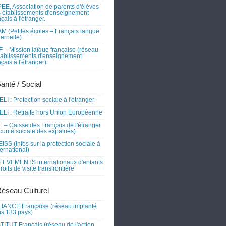
EE, Association de parents d'élèves
 établissements d'enseignement
nçais à l'étranger.
M (Petites écoles – Français langue
ernelle)
 – Mission laïque française (réseau
tablissements d'enseignement
nçais à l'étranger)
Santé / Social
LI : Protection sociale à l'étranger
LI : Retraite hors Union Européenne
 – Caisse des Français de l'étranger
curité sociale des expatriés)
ISS (infos sur la protection sociale à
nternational)
EVEMENTS internationaux d'enfants
droits de visite transfrontière
Réseau Culturel
IANCE Française (réseau implanté
s 133 pays)
TITUT Français (réseau de l'action