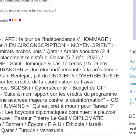
ers venus pour soutenir les Bleus ;
ce qui nous rendent si fiers et heureux !
’amitié
: AFE : le jour de l’indépendance // HOMMAGE :
rnier // EN CIRCONSCRIPTION > MOYEN-ORIENT :
irats arabes unis / Qatar / Arabie saoudite (2-4
Thè
lacement ministériel Dakar (5-7 déc. 2021) /
Au 
 Saint-Domingue & Las Terrenas (15-19 nov.
TRANGER > Une élue indépendante à la présidence
Cy
c Alain Bentejac, pdt du CNCCEF // CYBERSÉCURITÉ
Mé
r les crédits de la coordination du travail
Nar
nse, SGDSN) / Cybersécurité – Budget du GIP
En 
 Suite à mon rapport sur les crédits du programme
 une avancée majeure contre la désinformation” – GS
Bil
pou
 HUMAINS > “Qui est prêt à mourir pour Taïwan ?”
e : Les boycotts diplomatiques continuent à pleuvoir”
LI
igieuse : Pasteur Thierry Le Gall // DIPLOMATIE
Bahreïn / Égypte / E.A.U / Éthiopie / Israël-
Voici
rési
 Qatar / Turquie / Venezuela
de s'