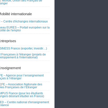
 Monde, Union des Français de
tranger
obilité internationale
 – Centre d'échanges internationaux
eau EURES – Portail européen sur la
ilité de l'emploi
Entreprises
INESS France (exporter, investir…)
 Françaises à l'étranger (projets de
eloppement à l'international)
Enseignement
E – Agence pour l’enseignement
nçais à l’étranger
FE – Association Nationale des
les Françaises de l’Étranger
PUS France (pour les étudiants
angers désirant étudier en France)
D – Centre national d'enseignement
istance