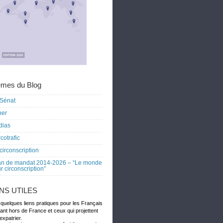
mes du Blog
Sénat
ber
dias
cotrafic
circonscription
an de mandat 2014-2026 – “Le monde
r circonscription”
ENS UTILES
 quelques liens pratiques pour les Français
dant hors de France et ceux qui projettent
expatrier.