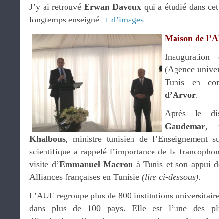
J’y ai retrouvé
Erwan Davoux
qui a étudié dans cet
longtemps enseigné.
+ d’images
Maison de l’
Inauguratio
(Agence univer
Tunis en co
d’Arvor
.
Après le d
Gaudemar
, 
Khalbous
, ministre tunisien de l’Enseignement s
scientifique a rappelé l’importance de la francopho
visite d’
Emmanuel Macron
à Tunis et son appui d
Alliances françaises en Tunisie
(lire ci-dessous)
.
L’AUF regroupe plus de 800 institutions universitaires
dans plus de 100 pays. Elle est l’une des plu