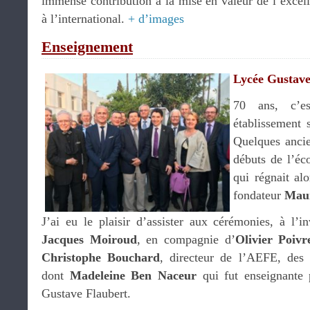
immense contribution à la mise en valeur de l’excel
à l’international.
+ d’images
Enseignement
Lycée Gustav
70 ans, c’
établissement s
Quelques ancie
débuts de l’éc
qui régnait alo
fondateur
Maur
J’ai eu le plaisir d’assister aux cérémonies, à l’i
Jacques Moiroud
, en compagnie d’
Olivier Poiv
Christophe Bouchard
, directeur de l’AEFE, des c
dont
Madeleine Ben Naceur
qui fut enseignante 
Gustave Flaubert.