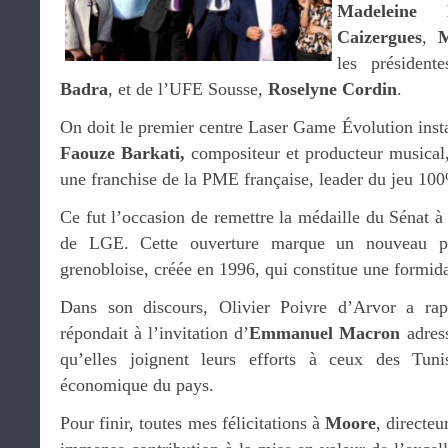
Madeleine
Caizergues
,
M
les présiden
Badra
, et de l’UFE Sousse,
Roselyne Cordin
.
On doit le premier centre Laser Game Évolution instal
Faouze Barkati,
compositeur et producteur musical,
une franchise de la PME française, leader du jeu 10
Ce fut l’occasion de remettre la médaille du Sénat 
de LGE. Cette ouverture marque un nouveau 
grenobloise, créée en 1996, qui constitue une formida
Dans son discours, Olivier Poivre d’Arvor a rap
répondait à l’invitation d’
Emmanuel Macron
adres
qu’elles joignent leurs efforts à ceux des Tuni
économique du pays.
Pour finir, toutes mes félicitations à
Moore
, directe