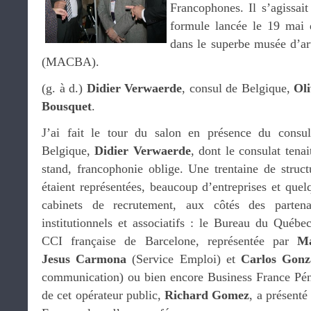
Francophones. Il s’agissai
formule lancée le 19 mai d
dans le superbe musée d’a
(MACBA).
(g. à d.)
Didier Verwaerde
, consul de Belgique,
Oli
Bousquet
.
J’ai fait le tour du salon en présence du consu
Belgique,
Didier Verwaerde
, dont le consulat tenai
stand, francophonie oblige. Une trentaine de struct
étaient représentées, beaucoup d’entreprises et quel
cabinets de recrutement, aux côtés des partena
institutionnels et associatifs : le Bureau du Québec
CCI française de Barcelone, représentée par
Ma
Jesus Carmona
(Service Emploi) et
Carlos Gonz
communication) ou bien encore Business France Péni
de cet opérateur public,
Richard Gomez
, a présenté