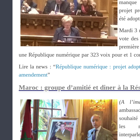
manque 
projet p
été adopt
Mardi 3 m
vote des
première 
une République numérique par 323 voix pour et 1 con
Lire la news : “
République numérique : projet adopt
amendement
”
Maroc : groupe d’amitié et diner à la Ré
(A l’im
ambassa
souhaité
les m
interpar