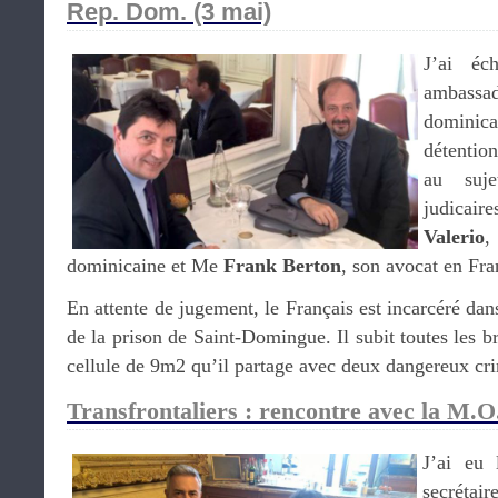
Rep. Dom. (3 mai)
J’ai é
ambassad
dominica
détenti
au suje
judicair
Valerio
,
dominicaine et Me
Frank Berton
, son avocat en Fra
En attente de jugement, le Français est incarcéré dans
de la prison de Saint-Domingue. Il subit toutes les b
cellule de 9m2 qu’il partage avec deux dangereux cri
Transfrontaliers : rencontre avec la M.O
J’ai eu 
secrétai