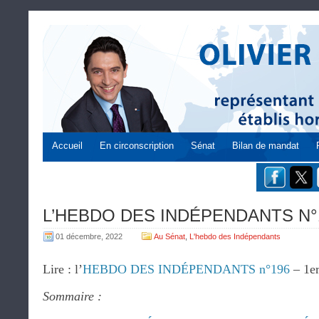
Accueil
En circonscription
Sénat
Bilan de mandat
L’HEBDO DES INDÉPENDANTS N°19
01 décembre, 2022
Au Sénat
,
L'hebdo des Indépendants
Lire : l’
HEBDO DES INDÉPENDANTS n°196
– 1er
Sommaire :