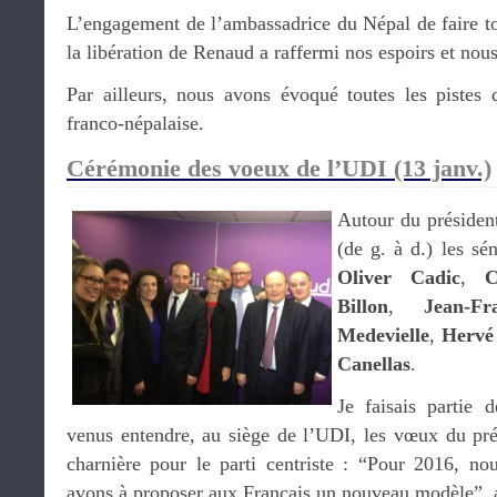
L’engagement de l’ambassadrice du Népal de faire tou
la libération de Renaud a raffermi nos espoirs et nou
Par ailleurs, nous avons évoqué toutes les pistes d
franco-népalaise.
Cérémonie des voeux de l’UDI (13 janv.)
Autour du préside
(de g. à d.) les sé
Oliver Cadic
,
C
Billon
,
Jean-Fr
Medevielle
,
Hervé 
Canellas
.
Je faisais partie 
venus entendre, au siège de l’UDI, les vœux du pré
charnière pour le parti centriste : “Pour 2016, nou
avons à proposer aux Français un nouveau modèle”, a-