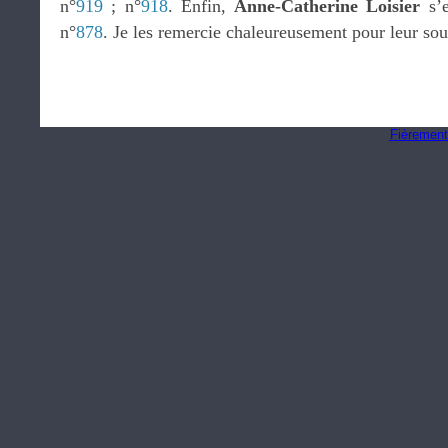
n°
919
; n°
918
. Enfin,
Anne-Catherine Loisier
s’e
n°
878
. Je les remercie chaleureusement pour leur sou
Fièrement