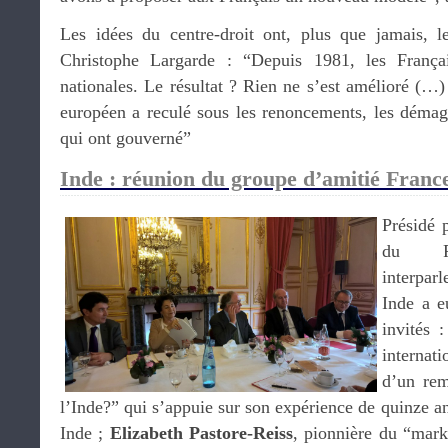
Les idées du centre-droit ont, plus que jamais, l
Christophe Largarde : “Depuis 1981, les Françai
nationales. Le résultat ? Rien ne s’est amélioré (…
européen a reculé sous les renoncements, les démago
qui ont gouverné”
Inde : réunion du groupe d’amitié France
Présidé 
du Fi
interpar
Inde a eu
invités 
internat
d’un rem
l’Inde?” qui s’appuie sur son expérience de quinze an
Inde ;
Elizabeth Pastore-Reiss
, pionnière du “mar