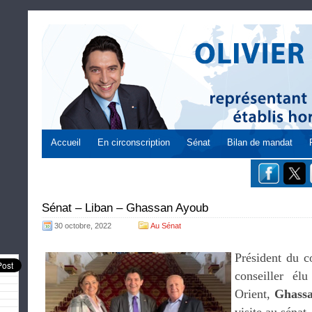
Accueil
En circonscription
Sénat
Bilan de mandat
Sénat – Liban – Ghassan Ayoub
30 octobre, 2022
Au Sénat
Président du c
conseiller é
Orient,
Ghass