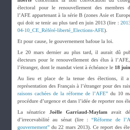
liberté
concernant la non convocation du collè
électoral pour le renouvellement des membres 
l’AFE appartenant à la série B (zones Asie et Europ
qui doit se tenir au plus tard en juin 2013 (lire :
201
04-10_CE_Référé-liberté_Elections-AFE
).
Et pour cause, le gouvernement bafoue la loi.
Le 20 mars dernier au plus tard, il aurait dû pub
électeurs pour le renouvellement des élus à l’AFE
l’étranger, dont le mandat vient à échéance le
18 jui
Au lieu et place de la tenue des élections, il 
représentation des Français à l’étranger pour des rais
raisons cachées de la réforme de l’AFE”
du 10 ma
procédure d’urgence et dans l’idée de reporter nos él
La sénatrice
Joëlle Garriaud-Maylam
avait dé
d’irrecevabilité au sénat (lire :
“Réforme de l’A
gouvernement”
du 22 mars 2013). Ce report des élec