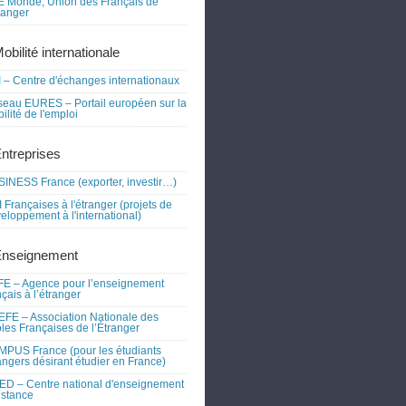
 Monde, Union des Français de
tranger
obilité internationale
 – Centre d'échanges internationaux
eau EURES – Portail européen sur la
ilité de l'emploi
Entreprises
INESS France (exporter, investir…)
 Françaises à l'étranger (projets de
eloppement à l'international)
Enseignement
E – Agence pour l’enseignement
nçais à l’étranger
FE – Association Nationale des
les Françaises de l’Étranger
PUS France (pour les étudiants
angers désirant étudier en France)
D – Centre national d'enseignement
istance