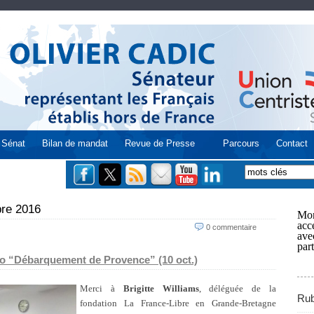
Sénat
Bilan de mandat
Revue de Presse
Parcours
Contact
bre 2016
Mon
acce
0 commentaire
ave
part
po “Débarquement de Provence” (10 oct.)
Merci à
Brigitte Williams
, déléguée de la
Rub
fondation La France-Libre en Grande-Bretagne