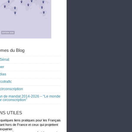
mes du Blog
Sénat
ber
dias
cotrafic
circonscription
an de mandat 2014-2026 – “Le monde
r circonscription”
ENS UTILES
 quelques liens pratiques pour les Français
dant hors de France et ceux qui projettent
expatrier.