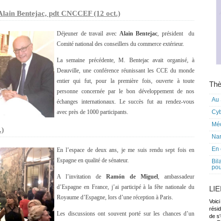
Alain Bentejac, pdt CNCCEF (12 oct.)
Déjeuner de travail avec
Alain Bentejac
, président du
Comité national des conseillers du commerce extérieur.
La semaine précédente, M. Bentejac avait organisé, à
Deauville, une conférence réunissant les CCE du monde
entier qui fut, pour la première fois, ouverte à toute
Thè
personne concernée par le bon développement de nos
Au 
échanges internationaux. Le succès fut au rendez-vous
avec près de 1000 participants.
Cy
Mé
.)
Nar
En 
En l’espace de deux ans, je me suis rendu sept fois en
Espagne en qualité de sénateur.
Bil
pou
A l’invitation de
Ramón de Miguel
, ambassadeur
d’Espagne en France, j’ai participé à la fête nationale du
LI
Royaume d’Espagne, lors d’une réception à Paris.
Voici
rési
Les discussions ont souvent porté sur les chances d’un
de s'