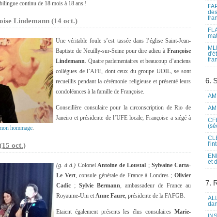
lingue continu de 18 mois à 18 ans !
FAP
des
fra
oise Lindemann (14 oct.)
FLA
mat
Une véritable foule s’est tassée dans l’église Saint-Jean-
MLF
Baptiste de Neuilly-sur-Seine pour dire adieu à
Françoise
d'é
fra
Lindemann
. Quatre parlementaires et beaucoup d’anciens
collègues de l’AFE, dont ceux du groupe UDIL, se sont
6. 
recueillis pendant la cérémonie religieuse et présenté leurs
condoléances à la famille de Françoise.
AME
Conseillère consulaire pour la circonscription de Rio de
AME
Janeiro et présidente de l’UFE locale, Françoise a siégé à
CFE
(sé
mon hommage
.
CLE
l'i
15 oct.)
ENL
et 
(g. à d.)
Colonel
Antoine de Loustal
;
Sylvaine Carta-
Le Vert
, consule générale de France à Londres ;
Olivier
7. 
Cadic
;
Sylvie Bermann
, ambassadeur de France au
Royaume-Uni et
Anne Faure
, présidente de la FAFGB.
ALL
dan
Etaient également présents les élus consulaires
Marie-
INS