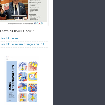
Lettre d’Olivier Cadic :
hive InfoLettre
hive InfoLettre aux Français du RU