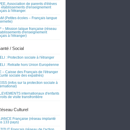
EE, Association de parents d'élèves
 établissements d'enseignement
nçais à l'étranger.
M (Petites écoles – Français langue
ernelle)
 – Mission laïque française (réseau
tablissements d'enseignement
nçais à l'étranger)
Santé / Social
LI : Protection sociale à l'étranger
LI : Retraite hors Union Européenne
 – Caisse des Français de l'étranger
curité sociale des expatriés)
ISS (infos sur la protection sociale à
nternational)
EVEMENTS internationaux d'enfants
droits de visite transfrontière
Réseau Culturel
IANCE Française (réseau implanté
s 133 pays)
TITUT Français (réseau de l'action