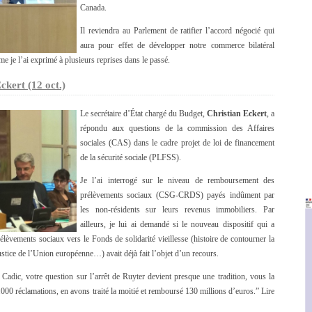
Canada.
Il reviendra au Parlement de ratifier l’accord négocié qui
aura pour effet de développer notre commerce bilatéral
e je l’ai exprimé à plusieurs reprises dans le passé.
ckert (12 oct.)
Le secrétaire d’État chargé du Budget,
Christian Eckert
, a
répondu aux questions de la commission des Affaires
sociales (CAS) dans le cadre projet de loi de financement
de la sécurité sociale (PLFSS).
Je l’ai interrogé sur le niveau de remboursement des
prélèvements sociaux (CSG-CRDS) payés indûment par
les non-résidents sur leurs revenus immobiliers. Par
ailleurs, je lui ai demandé si le nouveau dispositif qui a
rélèvements sociaux vers le Fonds de solidarité vieillesse (histoire de contourner la
stice de l’Union européenne…) avait déjà fait l’objet d’un recours.
adic, votre question sur l’arrêt de Ruyter devient presque une tradition, vous la
0 réclamations, en avons traité la moitié et remboursé 130 millions d’euros.” Lire