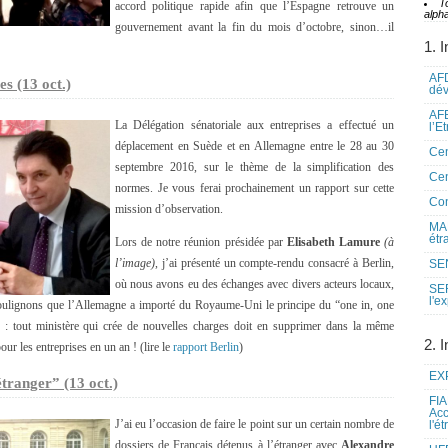
T
accord politique rapide afin que l’Espagne retrouve un
alpha
gouvernement avant la fin du mois d’octobre, sinon…il
1. I
AFD
s (13 oct.)
dé
AFE
La Délégation sénatoriale aux entreprises a effectué un
l’E
déplacement en Suède et en Allemagne entre le 28 au 30
Cen
septembre 2016, sur le thème de la simplification des
Cen
normes. Je vous ferai prochainement un rapport sur cette
Co
mission d’observation.
MAE
étr
Lors de notre réunion présidée par
Elisabeth Lamure
(à
l’image)
, j’ai présenté un compte-rendu consacré à Berlin,
SEN
où nous avons eu des échanges avec divers acteurs locaux,
SE
l'e
Soulignons que l’Allemagne a importé du Royaume-Uni le principe du “one in, one
5 : tout ministère qui crée de nouvelles charges doit en supprimer dans la même
2. I
ur les entreprises en un an ! (lire le
rapport Berlin
)
EXP
tranger” (13 oct.)
FIA
Acc
J’ai eu l’occasion de faire le point sur un certain nombre de
l'é
dossiers de Français détenus à l’étranger avec
Alexandre