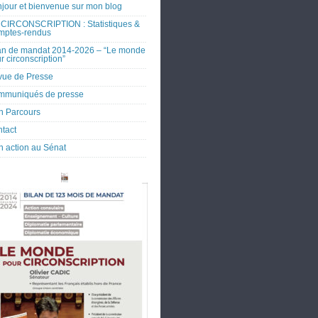
jour et bienvenue sur mon blog
CIRCONSCRIPTION : Statistiques &
mptes-rendus
an de mandat 2014-2026 – “Le monde
r circonscription”
ue de Presse
mmuniqués de presse
 Parcours
tact
 action au Sénat