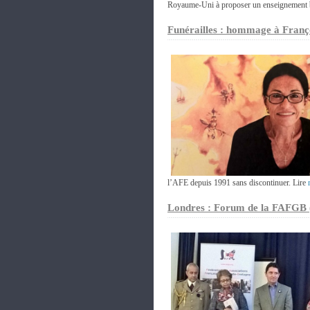
Royaume-Uni à proposer un enseignement bi
Funérailles : hommage à Franç
l’AFE depuis 1991 sans discontinuer. Lire
Londres : Forum de la FAFGB (