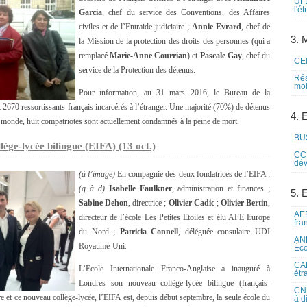
UFE
l'é
Garcia
, chef du service des Conventions, des Affaires
civiles et de l’Entraide judiciaire ;
Annie Evrard
, chef de
3. M
la Mission de la protection des droits des personnes (qui a
remplacé
Marie-Anne Courrian
) et
Pascale Gay
, chef du
CEI
service de la Protection des détenus.
Rés
mob
Pour information, au 31 mars 2016, le Bureau de la
2670 ressortissants français incarcérés à l’étranger. Une majorité (70%) de détenus
4. 
e monde, huit compatriotes sont actuellement condamnés à la peine de mort.
BUS
lège-lycée bilingue (EIFA) (13 oct.)
CCI
dév
(à l’image)
En compagnie des deux fondatrices de l’EIFA :
(g à d)
Isabelle Faulkner
, administration et finances ;
5. 
Sabine Dehon
, directrice ;
Olivier Cadic
;
Olivier Bertin
,
AEF
directeur de l’école Les Petites Etoiles et élu AFE Europe
fra
du Nord ;
Patricia Connell
, déléguée consulaire UDI
ANE
Royaume-Uni.
Éco
CAM
L’Ecole Internationale Franco-Anglaise a inauguré à
étr
Londres son nouveau collège-lycée bilingue (français-
CNE
re et ce nouveau collège-lycée, l’EIFA est, depuis début septembre, la seule école du
à d