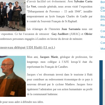
d’avoir facilité cet événement.
Avec
Sylvaine Carta
Bon
,
Le Vert
, consule générale
nous avons visité l’exposition
EN 
Co
“Débarquement de Provence – 15 août 1944”, installée
temporairement au lycée français Charles de Gaulle par
Bil
pou
le comité du Souvenir Français de St Raphaël.
Rev
Les éclairages de l’historien
Jean Sarraméa
nous ont
Co
e exposition. Ce fut l’occasion de retrouver
Guy Audibert
(AMAC) et
Olivier
Mon
nombreuses personnes engagées à Londres en faveur du devoir de mémoire.
Con
, nouveau délégué UDI Haïti (11 oct.)
Mon
Mon ami,
Jacques Marie
, géologue de profession, fut
longtemps mon collègue à l’AFE lorsqu’il était élu
représentant les Français de Caraïbes.
Jacques s’est désormais investi dans le tourisme à Haïti
pour contribuer au redressement économique de ce pays à
nouveau dévasté par le cyclone Matthew. Jacques force
également l’admiration par son action humanitaire au profit
de la communauté haïtienne.
de pour nous aider à défendre nos idées.