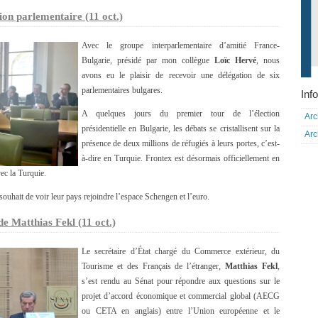
ion parlementaire (11 oct.)
Avec le groupe interparlementaire d’amitié France-
Bulgarie, présidé par mon collègue
Loïc Hervé
, nous
avons eu le plaisir de recevoir une délégation de six
parlementaires bulgares.
Info
A quelques jours du premier tour de l’élection
Arc
présidentielle en Bulgarie, les débats se cristallisent sur la
Arc
présence de deux millions de réfugiés à leurs portes, c’est-
à-dire en Turquie. Frontex est désormais officiellement en
vec la Turquie.
 souhait de voir leur pays rejoindre l’espace Schengen et l’euro.
e Matthias Fekl (11 oct.)
Le secrétaire d’État chargé du Commerce extérieur, du
Tourisme et des Français de l’étranger,
Matthias Fekl
,
s’est rendu au Sénat pour répondre aux questions sur le
projet d’accord économique et commercial global (AECG
ou CETA en anglais) entre l’Union européenne et le