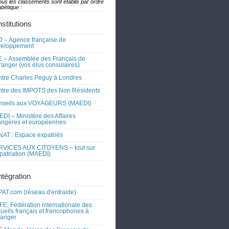
ous les classements sont établis par ordre
bétique :
nstitutions
 – Agence française de
veloppement
 – Assemblée des Français de
tranger (vos élus consulaires)
tre Charles Peguy à Londres
tre des IMPOTS des Non Résidents
nseils aux VOYAGEURS (MAEDI)
DI – Ministère des Affaires
angères et européennes
AT : Espace expatriés
RVICES AUX CITOYENS – tout sur
xpatriation (MAEDI)
ntégration
AT.com (réseau d'entraide)
FE, Fédération internationale des
ueils français et francophones à
tranger