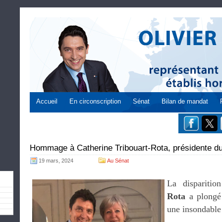
Accueil
En circonscription
Sénat
Bilan de mandat
Hommage à Catherine Tribouart-Rota, présidente du 
19 mars, 2024
Au Sénat
La dispariti
Rota
a plongé 
une insondable 