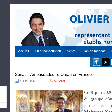
Accueil
En circonscription
Sénat
Bilan de mandat
Sénat – Ambassadeur d’Oman en France
26 juin, 2026
Au Sénat
Ce 9 juin 2026
du groupe d’a
je me suis en