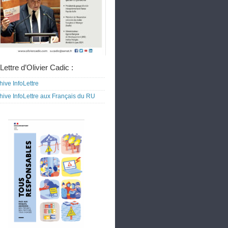
Lettre d’Olivier Cadic :
hive InfoLettre
hive InfoLettre aux Français du RU