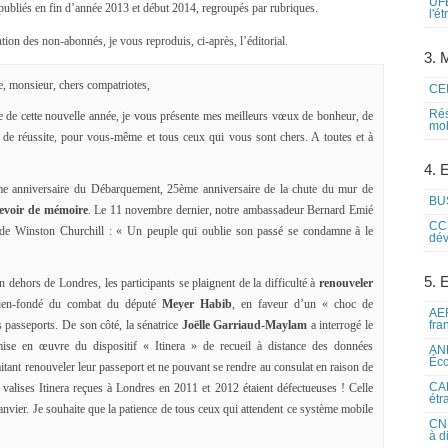
UFE
 publiés en fin d’année 2013 et début 2014, regroupés par rubriques.
l'é
ntion des non-abonnés, je vous reproduis, ci-après, l’éditorial.
3. M
 monsieur, chers compatriotes,
CEI
Rés
e de cette nouvelle année, je vous présente mes meilleurs vœux de bonheur, de
mob
t de réussite, pour vous-même et tous ceux qui vous sont chers. A toutes et à
4. 
me anniversaire du Débarquement, 25ème anniversaire de la chute du mur de
BUS
devoir de mémoire
. Le 11 novembre dernier, notre ambassadeur Bernard Emié
CCI
es de Winston Churchill : « Un peuple qui oublie son passé se condamne à le
dév
5. 
dehors de Londres, les participants se plaignent de la difficulté à
renouveler
e bien-fondé du combat du député
Meyer Habib
, en faveur d’un « choc de
AEF
s passeports. De son côté, la sénatrice
Joëlle Garriaud-Maylam
a interrogé le
fra
se en œuvre du dispositif « Itinera » de recueil à distance des données
ANE
Éco
tant renouveler leur passeport et ne pouvant se rendre au consulat en raison de
CAM
valises Itinera reçues à Londres en 2011 et 2012 étaient défectueuses ! Celle
étr
nvier. Je souhaite que la patience de tous ceux qui attendent ce système mobile
CNE
à d