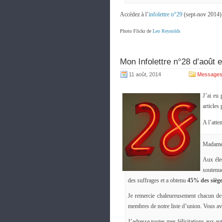
Accédez à l’
infolettre n°29
(sept-nov 2014)
Photo Flickr de
Leo Reynolds
Mon Infolettre n°28 d’août e
11 août, 2014
Messages
J’ai eu
articles
A l’atte
Madame,
Aux éle
soutenue
des suffrages et a obtenu
45% des sièg
Je remercie chaleureusement chacun de
membres de notre liste d’union. Vous ave
J’adresse toutes mes félicitations aux au