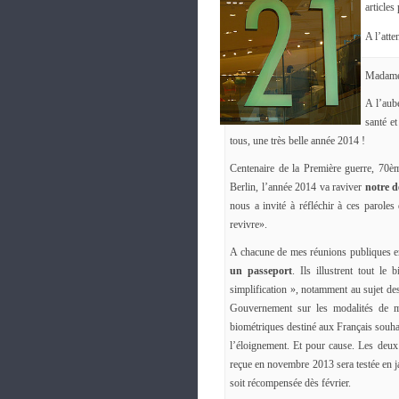
articles
A l’atte
Madame,
A l’aub
santé e
tous, une très belle année 2014 !
Centenaire de la Première guerre, 70è
Berlin, l’année 2014 va raviver
notre 
nous a invité à réfléchir à ces parol
revivre».
A chacune de mes réunions publiques en 
un passeport
. Ils illustrent tout l
simplification », notamment au sujet de
Gouvernement sur les modalités de mi
biométriques destiné aux Français souhai
l’éloignement. Et pour cause. Les deux 
reçue en novembre 2013 sera testée en ja
soit récompensée dès février.