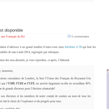
st disponible
 aux Français du RU
0 commentaire
 plaisir d’adresser à un grand nombre d’entre-vous mon
Infolettre n°28
qui liste les
 publiés de mai à août 2014, regroupés par rubriques.
ntion des non-abonnés, je vous reproduis, ci-après, l’éditorial.
 monsieur,
ctions consulaires de Londres, la liste l’Union des Français du Royaume-Uni
 par l’
UMP, l’UDI et l’UFE
est arrivée largement en tête en recueillant 40%
es
de grands électeurs pour l’élection sénatoriale!
 nos électeurs et les membres de notre comité de soutien au nom de tous les
z fait le choix de l’espérance et du progrès pour tous.
tres candidats élus.