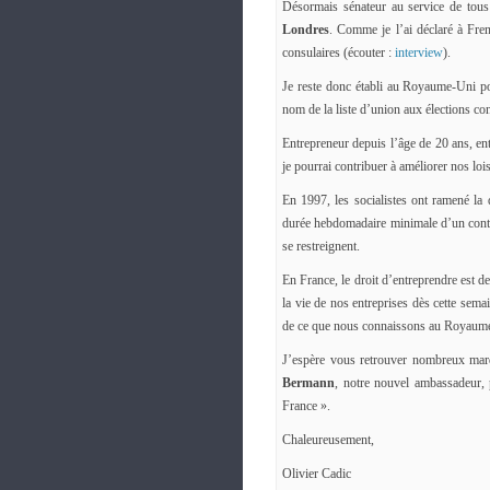
Désormais sénateur au service de tous 
Londres
. Comme je l’ai déclaré à Fren
consulaires (écouter :
interview
).
Je reste donc établi au Royaume-Uni po
nom de la liste d’union aux élections con
Entrepreneur depuis l’âge de 20 ans, ent
je pourrai contribuer à améliorer nos lois
En 1997, les socialistes ont ramené la 
durée hebdomadaire minimale d’un contrat
se restreignent.
En France, le droit d’entreprendre est 
la vie de nos entreprises dès cette sema
de ce que nous connaissons au Royaum
J’espère vous retrouver nombreux mar
Bermann
, notre nouvel ambassadeur, 
France ».
Chaleureusement,
Olivier Cadic