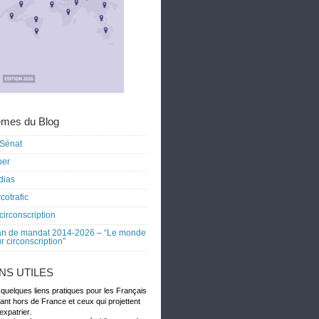
mes du Blog
Sénat
ber
dias
cotrafic
circonscription
an de mandat 2014-2026 – “Le monde
r circonscription”
ENS UTILES
 quelques liens pratiques pour les Français
dant hors de France et ceux qui projettent
expatrier.