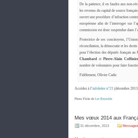
De la patience, il en faudra aux non-ré
les revenus du capital de source frança
ouvert une procédure d’infraction contre 
européenne afin de l’interroger sur l’
commission est donc suspendue dans l’a
Protectrice de ses concitoyens, l’Unio
réconciliation, la démocratie et les dr
pour l’élection des députés français au
Chambard
et
Pierre-Alain Coffinie
nombre de volontaires pour faire foncti
Fidèlement, Olivier Cadic
Accédez à l’
infolettre n°21
(décembre 2013 
Photo Flickr de
Leo Reynolds
Mes vœux 2014 aux Françai
31 décembre, 2013
Messages