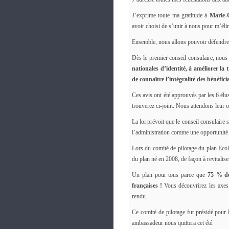
J’exprime toute ma gratitude à
Marie-
avoir choisi de s’unir à nous pour m’élir
Ensemble, nous allons pouvoir défendre 
Dès le premier conseil consulaire, nou
nationales d’identité, à améliorer la
de connaître l’intégralité des bénéfic
Ces avis ont été approuvés par les 6 élu
trouverez ci-joint. Nous attendons leur of
La loi prévoit que le conseil consulaire 
l’administration comme une opportunité d
Lors du comité de pilotage du plan Ecol
du plan né en 2008, de façon à revitalise
Un plan pour tous parce que
75 % de
françaises !
Vous découvrirez les axes 
rendu.
Ce comité de pilotage fut présidé pour 
ambassadeur nous quittera cet été.