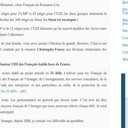
Bon
Monsieur, chers Français du Royaume-Uni,
EN 
Co
sièges pour l’UMP et 43 sièges pour l’UDI, les deux groupes obtiennent la
absolue des 348 sièges au Sénat.
Le Sénat est reconquis !
Bil
pou
 et de 12 sièges pour l’UDI démontre qu’un nouvel équilibre des forces entre
Rev
éparer l’alternance.
Co
s de mai dernier, vous avez permis l’élection de grands électeurs. Ceux-ci ont
Mon
I conduite par le sénateur
Christophe Frassa
aux élections sénatoriales des
Con
Mon
sénateur UDI des Français établis hors de France
.
 avons établi un projet articulé en
31 défis
à relever pour les Français de
tion des Français de l’étranger, de l’enseignement, des services consulaires, de la
l’aide aux entreprises et aux particuliers et, enfin, de la protection de nos
 :
les 31 défis – pdf)
.
e route. Les parlementaires ne peuvent pas réussir seuls. C’est avec les élus
, citoyens français de l’étranger que nous pourrons relever chaque défi. Je serai
rticipatif.
étranger, depuis 2006, je connais vos difficultés au quotidien.