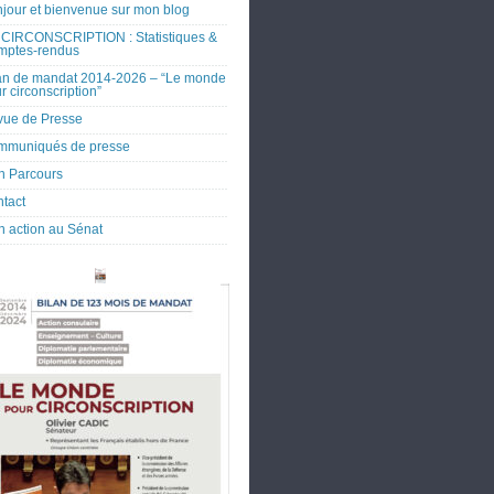
jour et bienvenue sur mon blog
CIRCONSCRIPTION : Statistiques &
mptes-rendus
an de mandat 2014-2026 – “Le monde
r circonscription”
ue de Presse
mmuniqués de presse
 Parcours
tact
 action au Sénat