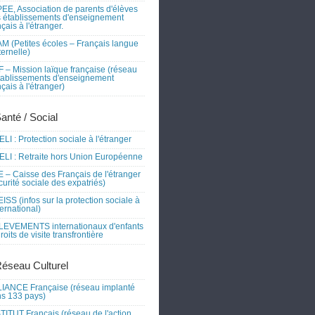
EE, Association de parents d'élèves
 établissements d'enseignement
nçais à l'étranger.
M (Petites écoles – Français langue
ernelle)
 – Mission laïque française (réseau
tablissements d'enseignement
nçais à l'étranger)
Santé / Social
LI : Protection sociale à l'étranger
LI : Retraite hors Union Européenne
 – Caisse des Français de l'étranger
curité sociale des expatriés)
ISS (infos sur la protection sociale à
nternational)
EVEMENTS internationaux d'enfants
droits de visite transfrontière
Réseau Culturel
IANCE Française (réseau implanté
s 133 pays)
TITUT Français (réseau de l'action