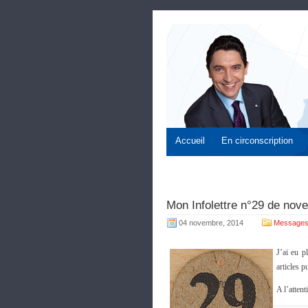
Accueil
En circonscription
Mon Infolettre n°29 de nov
04 novembre, 2014
Messages
J’ai eu p
articles p
A l’attent