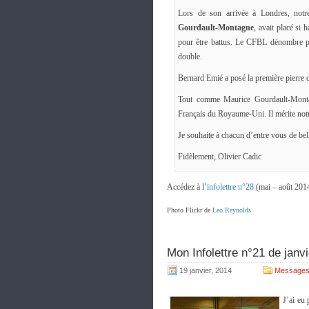
Lors de son arrivée à Londres, notr
Gourdault-Montagne
, avait placé si 
pour être battus. Le CFBL dénombre plu
double.
Bernard Emié a posé la première pierre 
Tout comme Maurice Gourdault-Montag
Français du Royaume-Uni. Il mérite not
Je souhaite à chacun d’entre vous de bel
Fidèlement, Olivier Cadic
Accédez à l’
infolettre n°28
(mai – août 201
Photo Flickr de
Leo Reynolds
Mon Infolettre n°21 de janvi
19 janvier, 2014
Messages
J’ai eu