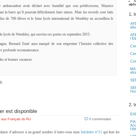
T
alpha
e ambassadeur avait déclaré avec humilité que son prédécesseur, Maurice
haut la barre qu’il pourrait difficilement faire mieux. Mais les records sont faits
1. I
s de 700 élèves et le futur lycée international de Wembley en accueillera le
AFD
dé
du lycée de Wembley, qui ouvrira ses portes en septembre 2015.
AFE
l’E
ne, Bernard Emié aura marqué de son empreinte l’histoire collective des
Cen
re profonde reconnaissance.
Cen
les et bonnes vacances.
Co
MAE
étr
SEN
4)
SE
l'e
2. I
er est disponible
EXP
 aux Français du RU
0 commentaire
FIA
Acc
l'é
 plaisir d’adresser à un grand nombre d’entre-vous mon
Infolettre n°21
qui liste les