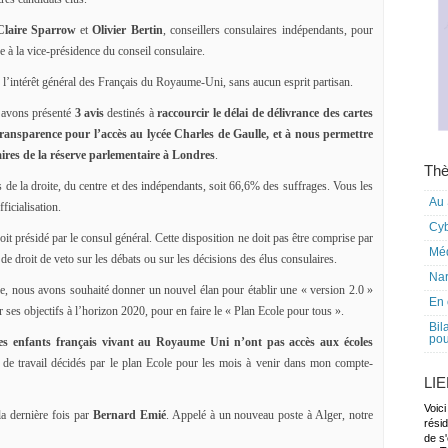
Claire Sparrow
et
Olivier Bertin
, conseillers consulaires indépendants, pour
e à la vice-présidence du conseil consulaire.
l’intérêt général des Français du Royaume-Uni, sans aucun esprit partisan.
s avons présenté
3 avis
destinés à
raccourcir le délai de délivrance des cartes
 transparence pour l’accès au lycée Charles de Gaulle, et à nous permettre
iaires de la réserve parlementaire à Londres
.
Thè
s de la droite, du centre et des indépendants, soit 66,6% des suffrages. Vous les
Au 
ficialisation.
Cy
soit présidé par le consul général. Cette disposition ne doit pas être comprise par
Mé
e droit de veto sur les débats ou sur les décisions des élus consulaires.
Nar
e, nous avons souhaité donner un nouvel élan pour établir une « version 2.0 »
En 
r ses objectifs à l’horizon 2020, pour en faire le « Plan Ecole pour tous ».
Bil
pou
s enfants français vivant au Royaume Uni n’ont pas accès aux écoles
de travail décidés par le plan Ecole pour les mois à venir dans mon compte-
LI
Voici
la dernière fois par
Bernard Emié
. Appelé à un nouveau poste à Alger, notre
rési
de s'