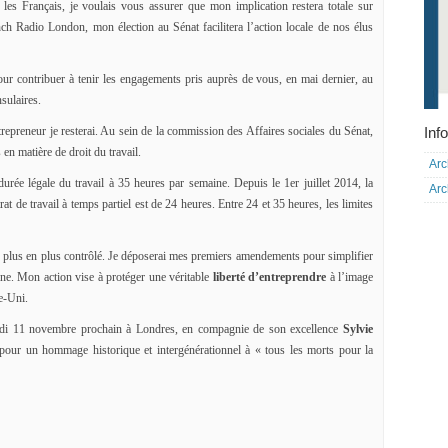
les Français, je voulais vous assurer que mon implication restera totale sur
ch Radio London, mon élection au Sénat facilitera l’action locale de nos élus
ur contribuer à tenir les engagements pris auprès de vous, en mai dernier, au
sulaires.
Info
repreneur je resterai. Au sein de la commission des Affaires sociales du Sénat,
 en matière de droit du travail.
Arc
durée légale du travail à 35 heures par semaine. Depuis le 1er juillet 2014, la
Arc
 de travail à temps partiel est de 24 heures. Entre 24 et 35 heures, les limites
de plus en plus contrôlé. Je déposerai mes premiers amendements pour simplifier
ine. Mon action vise à protéger une véritable
liberté d’entreprendre
à l’image
e-Uni.
di 11 novembre prochain à Londres, en compagnie de son excellence
Sylvie
pour un hommage historique et intergénérationnel à « tous les morts pour la