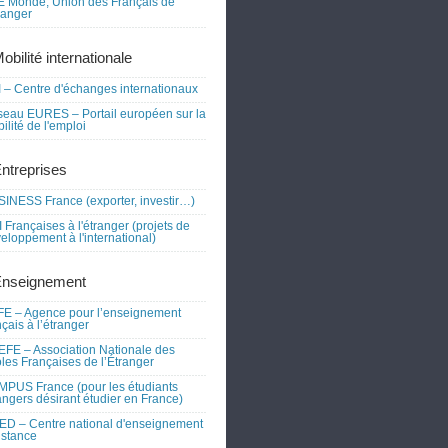
 Monde, Union des Français de
tranger
obilité internationale
 – Centre d'échanges internationaux
eau EURES – Portail européen sur la
ilité de l'emploi
Entreprises
INESS France (exporter, investir…)
 Françaises à l'étranger (projets de
eloppement à l'international)
Enseignement
E – Agence pour l’enseignement
nçais à l’étranger
FE – Association Nationale des
les Françaises de l’Étranger
PUS France (pour les étudiants
angers désirant étudier en France)
D – Centre national d'enseignement
istance