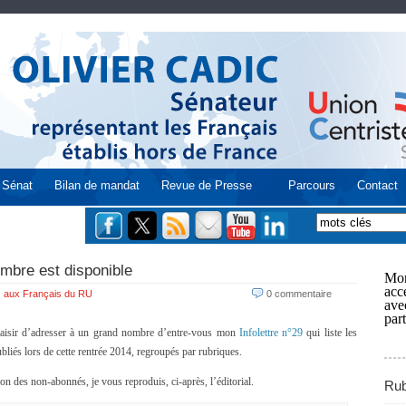
Sénat
Bilan de mandat
Revue de Presse
Parcours
Contact
embre est disponible
Mon
acce
 aux Français du RU
0 commentaire
ave
part
laisir d’adresser à un grand nombre d’entre-vous mon
Infolettre n°29
qui liste les
ubliés lors de cette rentrée 2014, regroupés par rubriques.
ion des non-abonnés, je vous reproduis, ci-après, l’éditorial.
Rub