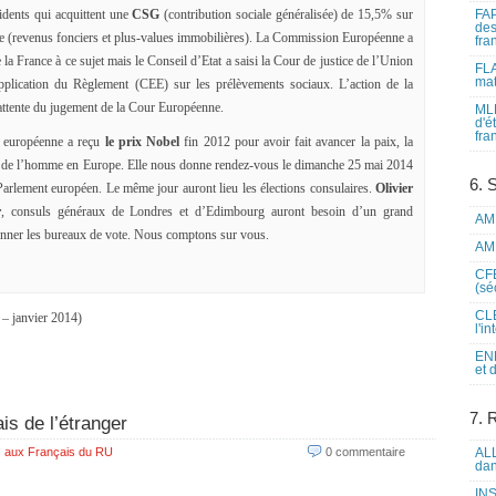
sidents qui acquittent une
CSG
(contribution sociale généralisée) de 15,5% sur
FAP
des
ise (revenus fonciers et plus-values immobilières). La Commission Européenne a
fra
la France à ce sujet mais le Conseil d’Etat a saisi la Cour de justice de l’Union
FLA
mat
application du Règlement (CEE) sur les prélèvements sociaux. L’action de la
ttente du jugement de la Cour Européenne.
MLF
d'é
fra
n européenne a reçu
le prix Nobel
fin 2012 pour avoir fait avancer la paix, la
oits de l’homme en Europe. Elle nous donne rendez-vous le dimanche 25 mai 2014
6. 
 Parlement européen. Le même jour auront lieu les élections consulaires.
Olivier
r
, consuls généraux de Londres et d’Edimbourg auront besoin d’un grand
AME
onner les bureaux de vote. Nous comptons sur vous.
AME
CFE
(sé
CLE
– janvier 2014)
l'i
ENL
et 
7. 
s de l’étranger
 aux Français du RU
0 commentaire
ALL
dan
INS