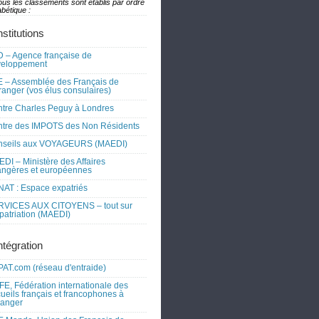
ous les classements sont établis par ordre
bétique :
nstitutions
 – Agence française de
veloppement
 – Assemblée des Français de
tranger (vos élus consulaires)
tre Charles Peguy à Londres
tre des IMPOTS des Non Résidents
nseils aux VOYAGEURS (MAEDI)
DI – Ministère des Affaires
angères et européennes
AT : Espace expatriés
RVICES AUX CITOYENS – tout sur
xpatriation (MAEDI)
ntégration
AT.com (réseau d'entraide)
FE, Fédération internationale des
ueils français et francophones à
tranger