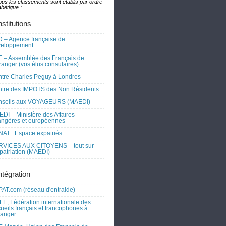
ous les classements sont établis par ordre
bétique :
nstitutions
 – Agence française de
veloppement
 – Assemblée des Français de
tranger (vos élus consulaires)
tre Charles Peguy à Londres
tre des IMPOTS des Non Résidents
nseils aux VOYAGEURS (MAEDI)
DI – Ministère des Affaires
angères et européennes
AT : Espace expatriés
RVICES AUX CITOYENS – tout sur
xpatriation (MAEDI)
ntégration
AT.com (réseau d'entraide)
FE, Fédération internationale des
ueils français et francophones à
tranger