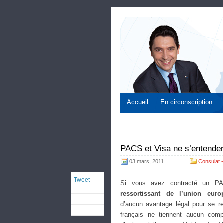
Accueil
En circonscription
PACS et Visa ne s’entende
03 mars, 2011
Consulat -
Tweet
Si vous avez contracté un 
ressortissant de l’union euro
d’aucun avantage légal pour se r
français ne tiennent aucun compt