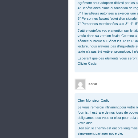
agrément pour adoption délivré par les au
4° Bénéficiaires d’une autorisation de re
5° Travailleurs autorisés à exercer une a
6° Personnes faisant l’objet d’un signa
7° Personnes mentionnées aux 3°, 4°, 5°, 6
J’attire toutefois votre attention sur le fai
votée dans sa version finale. Ce texte a
séance publique au Sénat les 12 et 13 av
lecture, nous n’avons pas d’inquiétude sur 
texte n’a pas été voté et promulgué, il n
Espérant que ces éléments vous seront u
Olivier Cadic
Karim
Cher Monsieur Cadic,
Je vous remercie infiniment pour votre 
fournis. Il est rare de nos jours de pouv
obligeantes que vous et c’est pour cel
votre aide.
Bien sûr, le chemin est encore long mai
simplement partager notre vie.