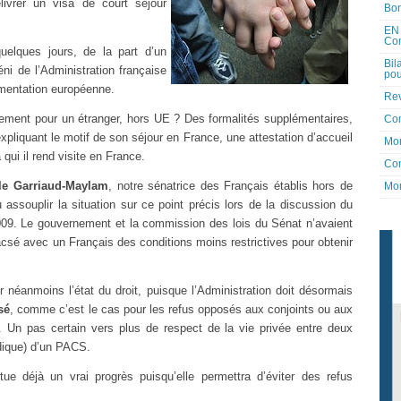
livrer un visa de court séjour
Bon
EN 
Co
quelques jours, de la part d’un
Bil
ni de l’Administration française
pou
lementation européenne.
Rev
ement pour un étranger, hors UE ? Des formalités supplémentaires,
Co
expliquant le motif de son séjour en France, une attestation d’accueil
Mon
qui il rend visite en France.
Con
le Garriaud-Maylam
, notre sénatrice des Français établis hors de
Mon
u assouplir la situation sur ce point précis lors de la discussion du
 2009. Le gouvernement et la commission des lois du Sénat n’avaient
csé avec un Français des conditions moins restrictives pour obtenir
néanmoins l’état du droit, puisque l’Administration doit désormais
sé
, comme c’est le cas pour les refus opposés aux conjoints ou aux
 Un pas certain vers plus de respect de la vie privée entre deux
ridique) d’un PACS.
tue déjà un vrai progrès puisqu’elle permettra d’éviter des refus