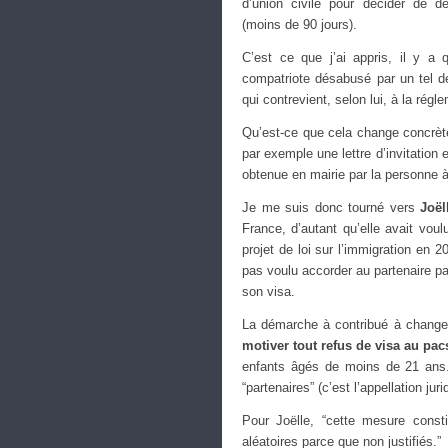
d’union civile pour décider de dé
(moins de 90 jours).
C’est ce que j’ai appris, il y a 
compatriote désabusé par un tel dé
qui contrevient, selon lui, à la rég
Qu’est-ce que cela change concrèt
par exemple une lettre d’invitation 
obtenue en mairie par la personne à 
Je me suis donc tourné vers
Joël
France, d’autant qu’elle avait voul
projet de loi sur l’immigration en
pas voulu accorder au partenaire pa
son visa.
La démarche à contribué à changer 
motiver tout refus de visa au pac
enfants âgés de moins de 21 ans.
“partenaires” (c’est l’appellation ju
Pour Joëlle, “cette mesure consti
aléatoires parce que non justifiés.”