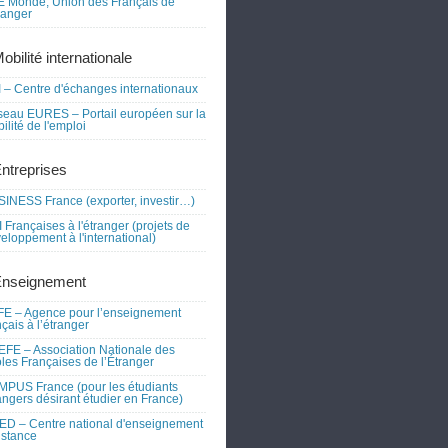
 Monde, Union des Français de
tranger
obilité internationale
 – Centre d'échanges internationaux
eau EURES – Portail européen sur la
ilité de l'emploi
Entreprises
INESS France (exporter, investir…)
 Françaises à l'étranger (projets de
eloppement à l'international)
Enseignement
E – Agence pour l’enseignement
nçais à l’étranger
FE – Association Nationale des
les Françaises de l’Étranger
PUS France (pour les étudiants
angers désirant étudier en France)
D – Centre national d'enseignement
istance