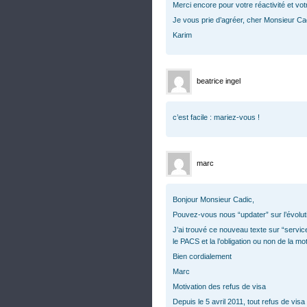
Merci encore pour votre réactivité et vo
Je vous prie d’agréer, cher Monsieur Ca
Karim
beatrice ingel
c’est facile : mariez-vous !
marc
Bonjour Monsieur Cadic,
Pouvez-vous nous “updater” sur l’évolut
J’ai trouvé ce nouveau texte sur “service 
le PACS et la l’obligation ou non de la m
Bien cordialement
Marc
Motivation des refus de visa
Depuis le 5 avril 2011, tout refus de vis