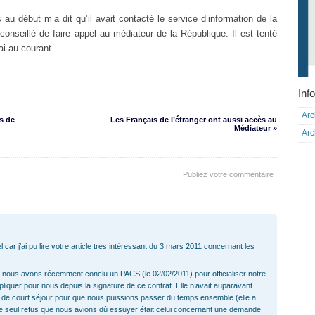
 au début m’a dit qu’il avait contacté le service d’information de la
nseillé de faire appel au médiateur de la République. Il est tenté
ai au courant.
Info
Arc
s de
Les Français de l’étranger ont aussi accès au
Médiateur »
Arc
Publiez votre commentaire
car j’ai pu lire votre article très intéressant du 3 mars 2011 concernant les
 nous avons récemment conclu un PACS (le 02/02/2011) pour officialiser notre
liquer pour nous depuis la signature de ce contrat. Elle n’avait auparavant
SA de court séjour pour que nous puissions passer du temps ensemble (elle a
 Le seul refus que nous avions dû essuyer était celui concernant une demande