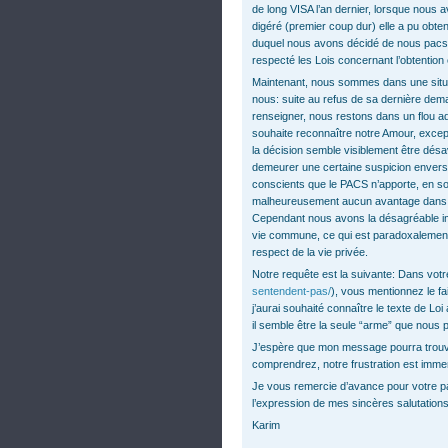
de long VISA l’an dernier, lorsque nous a
digéré (premier coup dur) elle a pu obten
duquel nous avons décidé de nous pacse
respecté les Lois concernant l’obtention et
Maintenant, nous sommes dans une situa
nous: suite au refus de sa dernière dem
renseigner, nous restons dans un flou ad
souhaite reconnaître notre Amour, excep
la décision semble visiblement être désa
demeurer une certaine suspicion envers
conscients que le PACS n’apporte, en soi, 
malheureusement aucun avantage dans no
Cependant nous avons la désagréable imp
vie commune, ce qui est paradoxalement
respect de la vie privée.
Notre requête est la suivante: Dans votr
sentendent-pas/
), vous mentionnez le fa
j’aurai souhaité connaître le texte de Lo
il semble être la seule “arme” que nous p
J’espère que mon message pourra trouve
comprendrez, notre frustration est imme
Je vous remercie d’avance pour votre pat
l’expression de mes sincères salutations
Karim