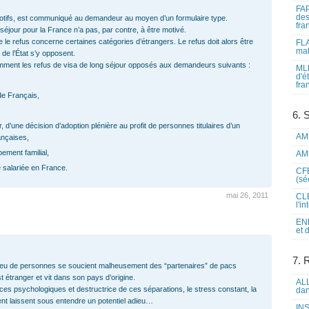
FAP
des
tifs, est communiqué au demandeur au moyen d’un formulaire type.
fra
éjour pour la France n’a pas, par contre, à être motivé.
 le refus concerne certaines catégories d’étrangers. Le refus doit alors être
FLA
mat
 de l’État s’y opposent.
amment les refus de visa de long séjour opposés aux demandeurs suivants :
MLF
d'é
fra
de Français,
6. 
ger, d’une décision d’adoption plénière au profit de personnes titulaires d’un
AME
ançaises,
pement familial,
AME
é salariée en France.
CFE
(sé
mai 26, 2011
CLE
l'i
ENL
et 
7. 
n peu de personnes se soucient malheusement des “partenaires” de pacs
t étranger et vit dans son pays d’origine.
ALL
es psychologiques et destructrice de ces séparations, le stress constant, la
dan
ent laissent sous entendre un potentiel adieu…
INS