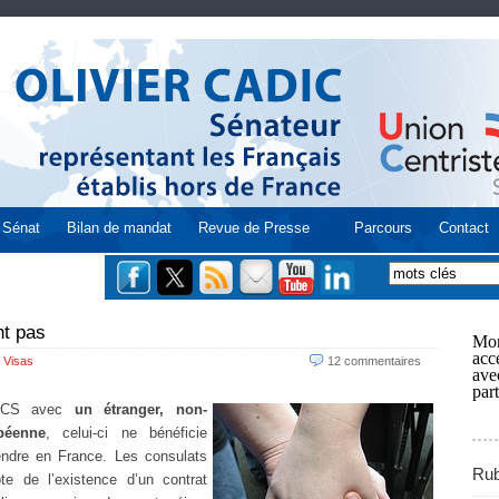
Sénat
Bilan de mandat
Revue de Presse
Parcours
Contact
nt pas
Mon
acce
 Visas
12 commentaires
ave
part
PACS avec
un étranger, non-
péenne
, celui-ci ne bénéficie
endre en France. Les consulats
Rub
e de l’existence d’un contrat