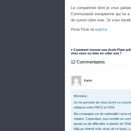
Le compatriote dont je vous parlais
Communauté européenne qui lui a co
de suivre cette voie. Je vous tiendr
Photo Flickr de
katerha
« Comment trouver une école Flam prè
chez vous ou bien en créer une ?
12 Commentaires
Karim
Monsieur,
Je me permets de vous écrire ce courriel 
relations entre PACS et VISA.
Ma compagne est de nationalité russe et
relation. Cependant, tout semble se comp
jamais eu de difficultés à obtenir de VI
déjà pu obtenir trois visas de ce type).