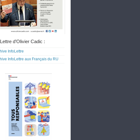
Lettre d’Olivier Cadic :
hive InfoLettre
hive InfoLettre aux Français du RU