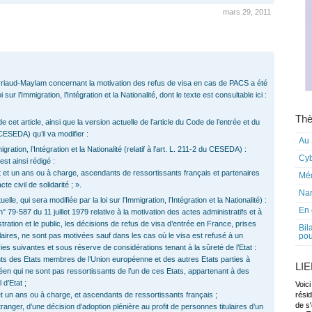
mars 29, 2011
rriaud-Maylam concernant la motivation des refus de visa en cas de PACS a été
i sur l’Immigration, l’Intégration et la Nationalité, dont le texte est consultable ici :
Thè
cet article, ainsi que la version actuelle de l’article du Code de l’entrée et du
(CESEDA) qu’il va modifier :
Au 
igration, l’Intégration et la Nationalité (relatif à l’art. L. 211-2 du CESEDA) :
Cy
st ainsi rédigé :
t et un ans ou à charge, ascendants de ressortissants français et partenaires
Mé
te civil de solidarité ; ».
Nar
e, qui sera modifiée par la loi sur l’Immigration, l’Intégration et la Nationalité) :
En 
n° 79-587 du 11 juillet 1979 relative à la motivation des actes administratifs et à
istration et le public, les décisions de refus de visa d’entrée en France, prises
Bil
laires, ne sont pas motivées sauf dans les cas où le visa est refusé à un
pou
es suivantes et sous réserve de considérations tenant à la sûreté de l’Etat :
nts des Etats membres de l’Union européenne et des autres Etats parties à
LI
en qui ne sont pas ressortissants de l’un de ces Etats, appartenant à des
 d’Etat ;
Voici
et un ans ou à charge, et ascendants de ressortissants français ;
rési
de s'
étranger, d’une décision d’adoption plénière au profit de personnes titulaires d’un