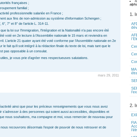
T
torités françaises ;
alpha
groupement familial ;
ctivité professionnelle salariée en France ;
1. I
lement aux fins de non-admission au système d’information Schengen ;
°, 7° et 8° de l’article L. 314-11.
AFD
dé
t que la loi sur l’Immigration, l’Intégration et la Nationalité n’a pas encore été
AFE
 été voté en 2e lecture à l’Assemblée nationale le 15 mars et reviendra en
l’E
ril. L’article 21 quater ayant été voté conforme par l’Assemblée nationale en 2e
le fait qu’il soit intégré à la rédaction finale du texte de loi, mais tant que le
Cen
’est pas opposable à un consulat.
Cen
tiles, je vous prie d’agréer mes respectueuses salutations.
Co
MAE
étr
mars 29, 2011
SEN
SE
l'e
2. I
réactivité ainsi que pour les précieux renseignements que vous nous avez
oir s’adresser à des personnes qui soient aussi accessibles, disponibles et
EXP
a que nous souhaitons, ma compagne et moi, vous remercier de nouveau pour
FIA
Acc
s nous recouvrons désormais l’espoir de pouvoir de nous retrouver et de
l'é