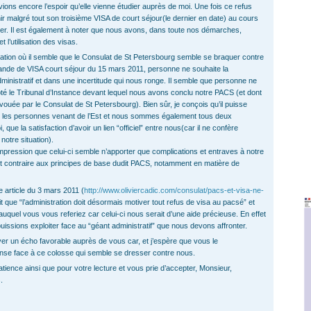
vions encore l’espoir qu’elle vienne étudier auprès de moi. Une fois ce refus
ir malgré tout son troisième VISA de court séjour(le dernier en date) au cours
r. Il est également à noter que nous avons, dans toute nos démarches,
 l’utilisation des visas.
tion où il semble que le Consulat de St Petersbourg semble se braquer contre
ande de VISA court séjour du 15 mars 2011, personne ne souhaite la
ministratif et dans une incertitude qui nous ronge. Il semble que personne ne
té le Tribunal d’Instance devant lequel nous avons conclu notre PACS (et dont
vouée par le Consulat de St Petersbourg). Bien sûr, je conçois qu’il puisse
 les personnes venant de l’Est et nous sommes également tous deux
que la satisfaction d’avoir un lien “officiel” entre nous(car il ne confère
tre situation).
ression que celui-ci semble n’apporter que complications et entraves à notre
 contraire aux principes de base dudit PACS, notamment en matière de
e article du 3 mars 2011 (
http://www.oliviercadic.com/consulat/pacs-et-visa-ne-
it que “l’administration doit désormais motiver tout refus de visa au pacsé” et
i auquel vous vous referiez car celui-ci nous serait d’une aide précieuse. En effet
uissions exploiter face au “géant administratif” que nous devons affronter.
r un écho favorable auprès de vous car, et j’espère que vous le
nse face à ce colosse qui semble se dresser contre nous.
ience ainsi que pour votre lecture et vous prie d’accepter, Monsieur,
.