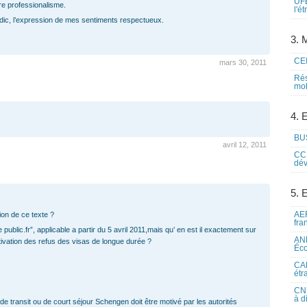
UFE
tre professionalisme.
l'é
dic, l’expression de mes sentiments respectueux.
3. M
CEI
mars 30, 2011
Rés
mob
4. 
BUS
avril 12, 2011
CCI
dév
5. 
AEF
ion de ce texte ?
fra
public.fr”, applicable a partir du 5 avril 2011,mais qu’ en est il exactement sur
ANE
otivation des refus des visas de longue durée ?
Éco
CAM
étr
CNE
à d
a de transit ou de court séjour Schengen doit être motivé par les autorités