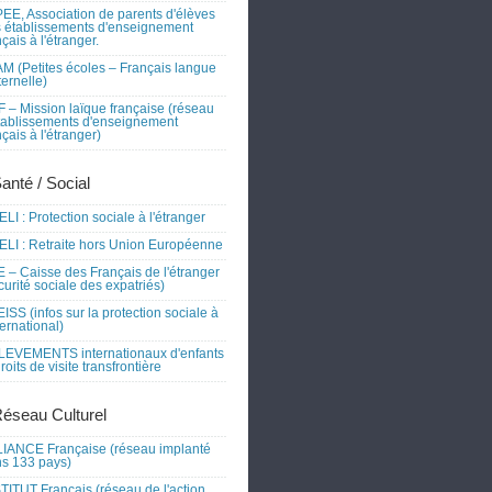
EE, Association de parents d'élèves
 établissements d'enseignement
nçais à l'étranger.
M (Petites écoles – Français langue
ernelle)
 – Mission laïque française (réseau
tablissements d'enseignement
nçais à l'étranger)
Santé / Social
LI : Protection sociale à l'étranger
LI : Retraite hors Union Européenne
 – Caisse des Français de l'étranger
curité sociale des expatriés)
ISS (infos sur la protection sociale à
nternational)
EVEMENTS internationaux d'enfants
droits de visite transfrontière
Réseau Culturel
IANCE Française (réseau implanté
s 133 pays)
TITUT Français (réseau de l'action