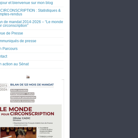
jour et bienvenue sur mon blog
CIRCONSCRIPTION : Statistiques &
mptes-rendus
an de mandat 2014-2026 – “Le monde
r circonscription”
ue de Presse
mmuniqués de presse
 Parcours
tact
 action au Sénat