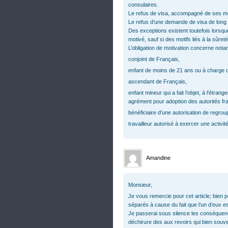
consulaires.
Le refus de visa, accompagné de ses mo
Le refus d’une demande de visa de long s
Des exceptions existent toutefois lorsque
motivé, sauf si des motifs liés à la sûreté
L’obligation de motivation concerne not
conjoint de Français,
enfant de moins de 21 ans ou à charge 
ascendant de Français,
enfant mineur qui a fait l’objet, à l’étran
agrément pour adoption des autorités fr
bénéficiaire d’une autorisation de regrou
travailleur autorisé à exercer une activit
Amandine
Monsieur,
Je vous remercie pour cet article; bie
séparés à cause du fait que l’un d’eux es
Je passerai sous silence les conséquenc
déchirure des aux revoirs qui bien souv