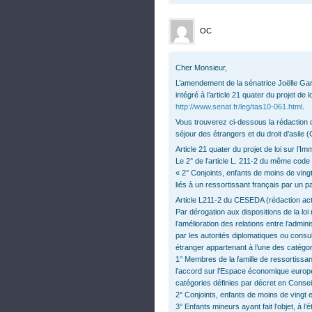
OC
Cher Monsieur,
L’amendement de la sénatrice Joëlle Ga
intégré à l’article 21 quater du projet de lo
http://www.senat.fr/leg/tas10-061.html
.
Vous trouverez ci-dessous la rédaction de 
séjour des étrangers et du droit d’asile 
Article 21 quater du projet de loi sur l’Imm
Le 2° de l’article L. 211-2 du même code e
« 2° Conjoints, enfants de moins de ving
liés à un ressortissant français par un pac
Article L211-2 du CESEDA (rédaction actuell
Par dérogation aux dispositions de la loi 
l’amélioration des relations entre l’admin
par les autorités diplomatiques ou consu
étranger appartenant à l’une des catégori
1° Membres de la famille de ressortissa
l’accord sur l’Espace économique europé
catégories définies par décret en Conseil
2° Conjoints, enfants de moins de vingt 
3° Enfants mineurs ayant fait l’objet, à l’