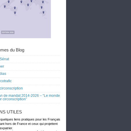
mes du Blog
Sénat
ber
dias
cotrafic
circonscription
an de mandat 2014-2026 – “Le monde
r circonscription”
ENS UTILES
 quelques liens pratiques pour les Français
dant hors de France et ceux qui projettent
expatrier.