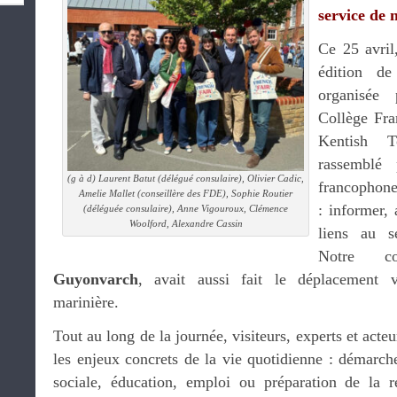
service de
Ce 25 avril,
édition d
organisée 
Collège Fra
Kentish 
rassemblé
(g à d) Laurent Batut (délégué consulaire), Olivier Cadic,
francophone
Amelie Mallet (conseillère des FDE), Sophie Routier
: informer,
(déléguée consulaire), Anne Vigouroux, Clémence
Woolford, Alexandre Cassin
liens au s
Notre c
Guyonvarch
, avait aussi fait le déplacement 
marinière.
Tout au long de la journée, visiteurs, experts et acte
les enjeux concrets de la vie quotidienne : démarche
sociale, éducation, emploi ou préparation de la r