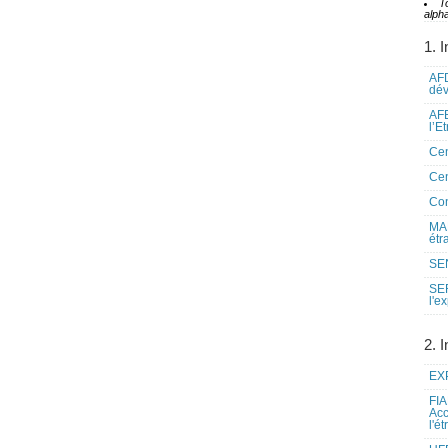
T
alpha
1. I
AFD
dé
AFE
l’E
Cen
Cen
Co
MAE
étr
SEN
SE
l'e
2. I
EXP
FIA
Acc
l'é