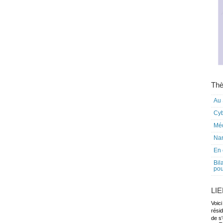
Thè
Au 
Cy
Mé
Nar
En 
Bil
pou
LI
Voici
rési
de s'