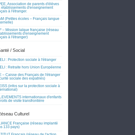
EE, Association de parents d'élèves
 établissements d'enseignement
nçais à l'étranger.
M (Petites écoles – Français langue
ernelle)
 – Mission laïque française (réseau
tablissements d'enseignement
nçais à l'étranger)
Santé / Social
LI : Protection sociale à l'étranger
LI : Retraite hors Union Européenne
 – Caisse des Français de l'étranger
curité sociale des expatriés)
ISS (infos sur la protection sociale à
nternational)
EVEMENTS internationaux d'enfants
droits de visite transfrontière
Réseau Culturel
IANCE Française (réseau implanté
s 133 pays)
TITUT Français (réseau de l'action