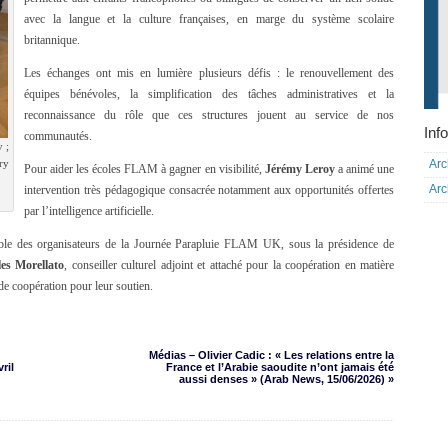
avec la langue et la culture françaises, en marge du système scolaire
britannique.
Les échanges ont mis en lumière plusieurs défis : le renouvellement des
équipes bénévoles, la simplification des tâches administratives et la
reconnaissance du rôle que ces structures jouent au service de nos
Info
communautés.
 ;
Arc
ry
Pour aider les écoles FLAM à gagner en visibilité,
Jérémy Leroy
a animé une
Arc
intervention très pédagogique consacrée notamment aux opportunités offertes
par l’intelligence artificielle.
mble des organisateurs de la Journée Parapluie FLAM UK, sous la présidence de
les Morellato
, conseiller culturel adjoint et attaché pour la coopération en matière
 de coopération pour leur soutien.
Médias – Olivier Cadic : « Les relations entre la
ril
France et l’Arabie saoudite n’ont jamais été
aussi denses » (Arab News, 15/06/2026) »