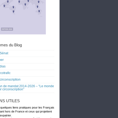
mes du Blog
Sénat
ber
dias
cotrafic
circonscription
an de mandat 2014-2026 – “Le monde
r circonscription”
ENS UTILES
 quelques liens pratiques pour les Français
dant hors de France et ceux qui projettent
expatrier.