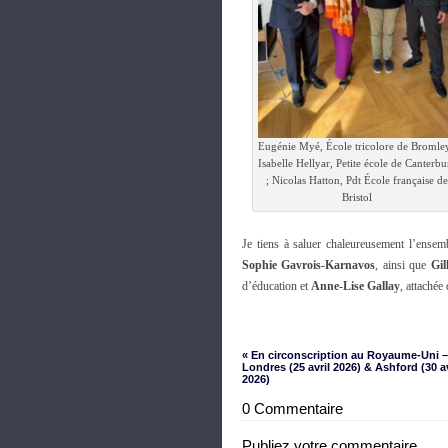
Eugénie Myé, École tricolore de Bromley
Isabelle Hellyar, Petite école de Canterbu
; Nicolas Hatton, Pdt École française de
Bristol
Je tiens à saluer chaleureusement l’ense
Sophie Gavrois-Karnavos
, ainsi que
Gil
d’éducation et
Anne-Lise Gallay
, attachée
« En circonscription au Royaume-Uni –
Londres (25 avril 2026) & Ashford (30 av
2026)
0 Commentaire
Publiez votre commentaire