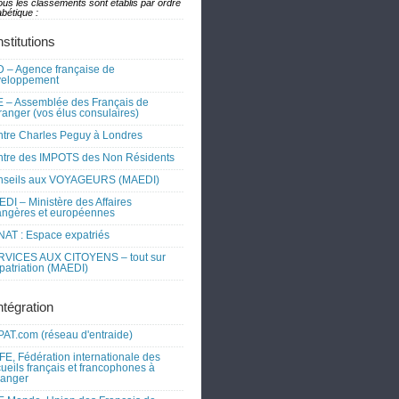
ous les classements sont établis par ordre
bétique :
nstitutions
 – Agence française de
veloppement
 – Assemblée des Français de
tranger (vos élus consulaires)
tre Charles Peguy à Londres
tre des IMPOTS des Non Résidents
nseils aux VOYAGEURS (MAEDI)
DI – Ministère des Affaires
angères et européennes
AT : Espace expatriés
RVICES AUX CITOYENS – tout sur
xpatriation (MAEDI)
ntégration
AT.com (réseau d'entraide)
FE, Fédération internationale des
ueils français et francophones à
tranger