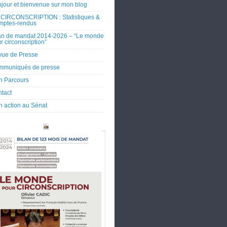
jour et bienvenue sur mon blog
CIRCONSCRIPTION : Statistiques &
mptes-rendus
an de mandat 2014-2026 – “Le monde
r circonscription”
ue de Presse
mmuniqués de presse
 Parcours
tact
 action au Sénat