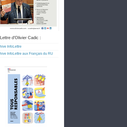
Lettre d’Olivier Cadic :
hive InfoLettre
hive InfoLettre aux Français du RU