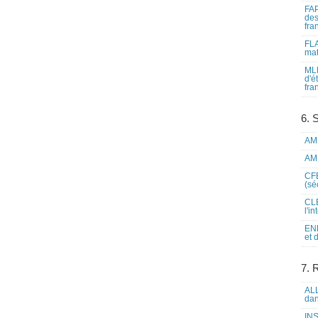
FAP
des
fra
FLA
mat
MLF
d'é
fra
6. 
AME
AME
CFE
(sé
CLE
l'i
ENL
et 
7. 
ALL
dan
INS