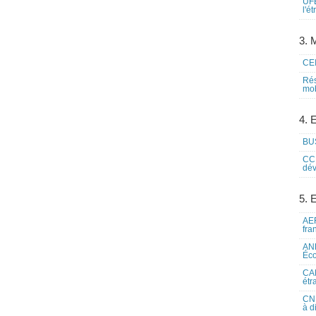
UFE
l'é
3. M
CEI
Rés
mob
4. 
BUS
CCI
dév
5. 
AEF
fra
ANE
Éco
CAM
étr
CNE
à d