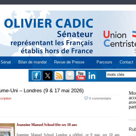
Sénat
Bilan de mandat
Revue de Presse
Parcours
Contact
ume-Uni – Londres (9 & 17 mai 2026)
Mon
acce
cription
0 commentaire
ave
part
Jeannine Manuel School fête ses 10 ans
Rub
Jeannine Manuel School London a célébré, ce 9 mai, ses 10 ans