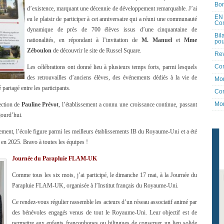
Bon
d’existence, marquant une décennie de développement remarquable. J’ai
EN 
eu le plaisir de participer à cet anniversaire qui a réuni une communauté
Co
dynamique de près de 700 élèves issus d’une cinquantaine de
Bil
nationalités, en répondant à l’invitation de
M. Manuel
et
Mme
pou
Zéboulon
de découvrir le site de Russel Square.
Rev
Co
Les célébrations ont donné lieu à plusieurs temps forts, parmi lesquels
des retrouvailles d’anciens élèves, des événements dédiés à la vie de
Mon
partagé entre les participants.
Con
Mon
ection de
Pauline Prévot
, l’établissement a connu une croissance continue, passant
jourd’hui.
ment, l’école figure parmi les meilleurs établissements IB du Royaume-Uni et a été
r en 2025. Bravo à toutes les équipes !
Journée du Parapluie FLAM-UK
Comme tous les six mois, j’ai participé, le dimanche 17 mai, à la Journée du
Parapluie FLAM-UK, organisée à l’Institut français du Royaume-Uni.
Ce rendez-vous régulier rassemble les acteurs d’un réseau associatif animé par
des bénévoles engagés venus de tout le Royaume-Uni. Leur objectif est de
permettre aux enfants francophones ou bilingues de conserver un lien solide