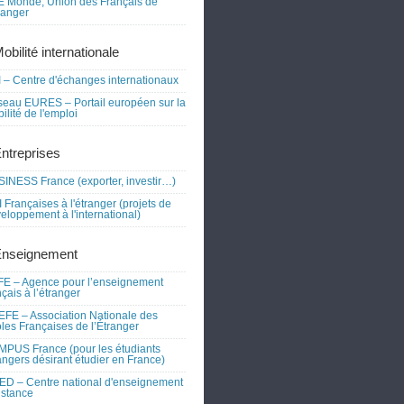
 Monde, Union des Français de
tranger
obilité internationale
 – Centre d'échanges internationaux
eau EURES – Portail européen sur la
ilité de l'emploi
Entreprises
INESS France (exporter, investir…)
 Françaises à l'étranger (projets de
eloppement à l'international)
Enseignement
E – Agence pour l’enseignement
nçais à l’étranger
FE – Association Nationale des
les Françaises de l’Étranger
PUS France (pour les étudiants
angers désirant étudier en France)
D – Centre national d'enseignement
istance