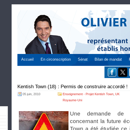
Accueil
En circonscription
Sénat
Bilan de mandat
Kentish Town (18) : Permis de construire accordé !
05 juin, 2010
Enseignement - Projet Kentish Town
,
UK
Royaume-Uni
Une demande de pe
concernant la future éc
Town a été étudiée ce j