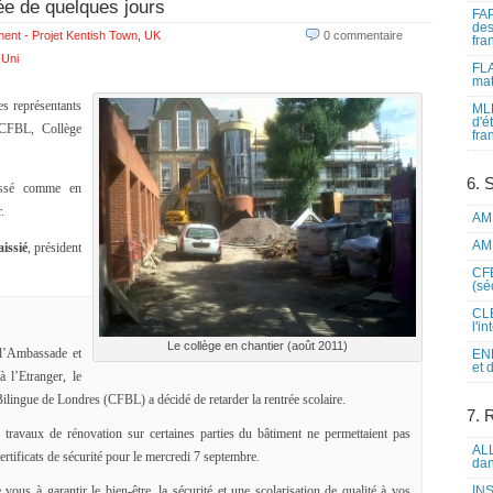
ée de quelques jours
FAP
des
ent - Projet Kentish Town
,
UK
0 commentaire
fra
Uni
FLA
mat
des représentants
MLF
d'é
 CFBL, Collège
fra
6. 
cessé comme en
.
AME
AME
issié
, président
CFE
(sé
CLE
l'i
Le collège en chantier (août 2011)
 l’Ambassade et
ENL
et 
 l’Etranger, le
ilingue de Londres (CFBL) a décidé de retarder la rentrée scolaire.
7. 
 travaux de rénovation sur certaines parties du bâtiment ne permettaient pas
ALL
certificats de sécurité pour le mercredi 7 septembre.
dan
s à garantir le bien-être, la sécurité et une scolarisation de qualité à vos
INS