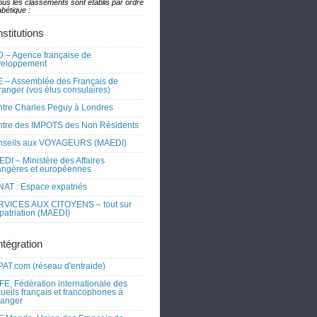
ous les classements sont établis par ordre
bétique :
nstitutions
 – Agence française de
veloppement
 – Assemblée des Français de
tranger (vos élus consulaires)
tre Charles Peguy à Londres
tre des IMPOTS des Non Résidents
nseils aux VOYAGEURS (MAEDI)
DI – Ministère des Affaires
angères et européennes
AT : Espace expatriés
RVICES AUX CITOYENS – tout sur
xpatriation (MAEDI)
ntégration
AT.com (réseau d'entraide)
FE, Fédération internationale des
ueils français et francophones à
tranger