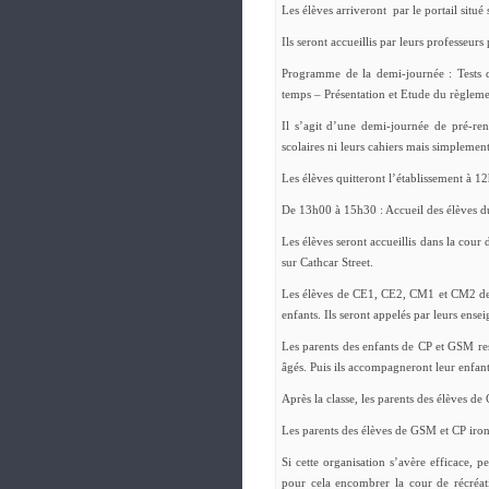
Les élèves arriveront par le portail situé
Ils seront accueillis par leurs professeurs
Programme de la demi-journée : Tests d
temps – Présentation et Etude du règlemen
Il s’agit d’une demi-journée de pré-re
scolaires ni leurs cahiers mais simplemen
Les élèves quitteront l’établissement à 1
De 13h00 à 15h30 : Accueil des élèves d
Les élèves seront accueillis dans la cour 
sur Cathcar Street.
Les élèves de CE1, CE2, CM1 et CM2 devro
enfants. Ils seront appelés par leurs ensei
Les parents des enfants de CP et GSM rest
âgés. Puis ils accompagneront leur enfant 
Après la classe, les parents des élèves d
Les parents des élèves de GSM et CP iront 
Si cette organisation s’avère efficace, p
pour cela encombrer la cour de récréati