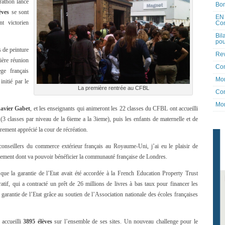
rathon lancé
Bon
èves
se sont
EN 
t victorien
Co
Bil
pou
s de peinture
Rev
ière réunion
Co
e français
Mon
initié par le
La première rentrée au CFBL
Con
Mon
avier Gabet
, et les enseignants qui animeront les 22 classes du CFBL ont accueilli
(3 classes par niveau de la 6ieme a la 3ieme), puis les enfants de maternelle et de
èrement apprécié la cour de récréation.
onseillers du commerce extérieur français au Royaume-Uni, j’ai eu le plaisir de
ssement dont va pouvoir bénéficier la communauté française de Londres.
que la garantie de l’Etat avait été accordée à la French Education Property Trust
atif, qui a contracté un prêt de 26 millions de livres à bas taux pour financer les
arantie de l’Etat grâce au soutien de l’Association nationale des écoles françaises
 accueilli
3895 élèves
sur l’ensemble de ses sites. Un nouveau challenge pour le