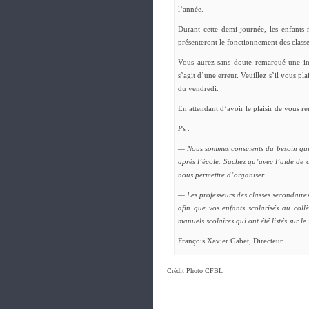
l’année.
Durant cette demi-journée, les enfants r
présenteront le fonctionnement des classe
Vous aurez sans doute remarqué une inf
s’agit d’une erreur. Veuillez s’il vous pla
du vendredi.
En attendant d’avoir le plaisir de vous r
Ps :
— Nous sommes conscients du besoin que d
après l’école. Sachez qu’avec l’aide de 
nous permettre d’organiser.
— Les professeurs des classes secondaires
afin que vos enfants scolarisés au collè
manuels scolaires qui ont été listés sur le 
François Xavier Gabet, Directeur
Crédit Photo CFBL