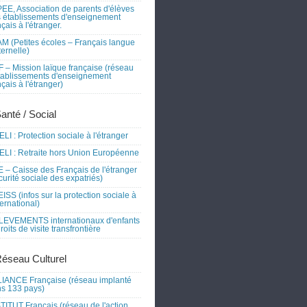
EE, Association de parents d'élèves
 établissements d'enseignement
nçais à l'étranger.
M (Petites écoles – Français langue
ernelle)
 – Mission laïque française (réseau
tablissements d'enseignement
nçais à l'étranger)
Santé / Social
LI : Protection sociale à l'étranger
LI : Retraite hors Union Européenne
 – Caisse des Français de l'étranger
curité sociale des expatriés)
ISS (infos sur la protection sociale à
nternational)
EVEMENTS internationaux d'enfants
droits de visite transfrontière
Réseau Culturel
IANCE Française (réseau implanté
s 133 pays)
TITUT Français (réseau de l'action