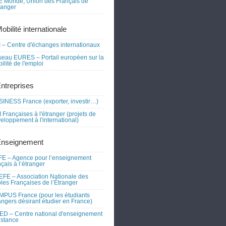
 Monde, Union des Français de
tranger
obilité internationale
 – Centre d'échanges internationaux
eau EURES – Portail européen sur la
ilité de l'emploi
Entreprises
INESS France (exporter, investir…)
 Françaises à l'étranger (projets de
eloppement à l'international)
Enseignement
E – Agence pour l’enseignement
nçais à l’étranger
FE – Association Nationale des
les Françaises de l’Étranger
PUS France (pour les étudiants
angers désirant étudier en France)
D – Centre national d'enseignement
istance