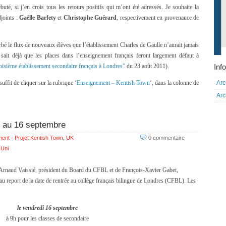
uté, si j’en crois tous les retours positifs qui m’ont été adressés. Je souhaite la
joints :
Gaëlle Barfety
et
Christophe Guérard
, respectivement en provenance de
 le flux de nouveaux élèves que l’établissement Charles de Gaulle n’aurait jamais
 sait déjà que les places dans l’enseignement français feront largement défaut à
Info
oisième établissement secondaire français à Londres”
du 23 août 2011).
Arc
suffit de cliquer sur la rubrique ‘
Enseignement – Kentish Town
‘, dans la colonne de
Arc
e au 16 septembre
ent - Projet Kentish Town
,
UK
0 commentaire
Uni
d’Arnaud Vaissié, président du Board du CFBL et de François-Xavier Gabet,
u report de la date de rentrée au collège français bilingue de Londres (CFBL). Les
le vendredi 16 septembre
à 9h pour les classes de secondaire