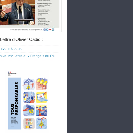
Lettre d’Olivier Cadic :
hive InfoLettre
hive InfoLettre aux Français du RU