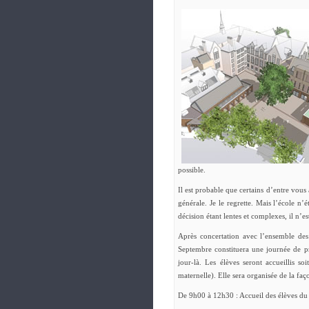
possible.
Il est probable que certains d’entre vous
générale. Je le regrette. Mais l’école n’
décision étant lentes et complexes, il n’e
Après concertation avec l’ensemble des
Septembre constituera une journée de pré
jour-là. Les élèves seront accueillis so
maternelle). Elle sera organisée de la faç
De 9h00 à 12h30 : Accueil des élèves du