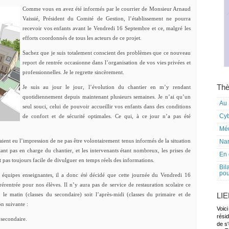
Comme vous en avez été informés par le courrier de Monsieur Arnaud
Vaissié, Président du Comité de Gestion, l’établissement ne pourra
recevoir vos enfants avant le Vendredi 16 Septembre et ce, malgré les
efforts coordonnés de tous les acteurs de ce projet.
Sachez que je suis totalement conscient des problèmes que ce nouveau
report de rentrée occasionne dans l’organisation de vos vies privées et
professionnelles. Je le regrette sincèrement.
Thè
Je suis au jour le jour, l’évolution du chantier en m’y rendant
quotidiennement depuis maintenant plusieurs semaines. Je n’ai qu’un
Au 
seul souci, celui de pouvoir accueillir vos enfants dans des conditions
Cy
de confort et de sécurité optimales. Ce qui, à ce jour n’a pas été
Mé
 aient eu l’impression de ne pas être volontairement tenus informés de la situation
Nar
étant pas en charge du chantier, et les intervenants étant nombreux, les prises de
En 
st pas toujours facile de divulguer en temps réels des informations.
Bil
pou
 équipes enseignantes, il a donc été décidé que cette journée du Vendredi 16
rentrée pour nos élèves. Il n’y aura pas de service de restauration scolaire ce
it le matin (classes du secondaire) soit l’après-midi (classes du primaire et de
LI
on suivante :
Voici
rési
 secondaire.
de s'