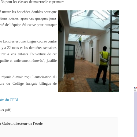
 13h pour les classes de maternelle et primaire
 mettre les bouchées doubles pour que
itions idéales, après ces quelques jours
cité de l’équipe éducative pour rattraper
de Londres est une longue course contre
l y a 22 mois et les dernières semaines
urer à vos enfants l’ouverture de cet
alité et entièrement rénovés”, justifie
réjouir d’avoir reçu l’autorisation du
ure du Collège français bilingue de
site du CFBL
ier pdf).
 Gabet, directeur de l’école