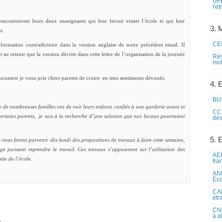
UFE
l'é
encontreront leurs deux enseignants qui leur feront visiter l’école et qui leur
3. M
s.
CEI
ormation contradictoire dans la version anglaise de notre précédent email. Il
it ne retenir que la version décrite dans cette lettre de l’organisation de la journée
Rés
mob
encontrer je vous prie chers parents de croire en mes sentiments dévoués.
4. 
BUS
e nombreuses familles ont de voir leurs enfants confiés à une garderie avant et
CCI
certains parents, je suis à la recherche d’une solution que nos locaux pourraient
dév
5. 
 vous feront parvenir dès lundi des propositions de travaux à faire cette semaine,
ge puissent reprendre le travail. Ces travaux s’appuieront sur l’utilisation des
AEF
site de l’école.
fra
ANE
Éco
CAM
étr
CNE
à d