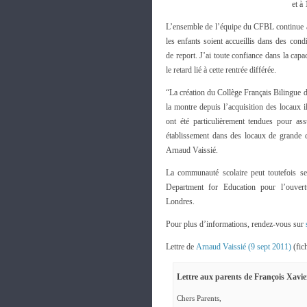
et à
L’ensemble de l’équipe du CFBL continue à
les enfants soient accueillis dans des cond
de report. J’ai toute confiance dans la capa
le retard lié à cette rentrée différée.
“La création du Collège Français Bilingue 
la montre depuis l’acquisition des locaux i
ont été particulièrement tendues pour ass
établissement dans des locaux de grande qu
Arnaud Vaissié.
La communauté scolaire peut toutefois se 
Department for Education pour l’ouvert
Londres.
Pour plus d’informations, rendez-vous sur
Lettre de
Arnaud Vaissié (9 sept 2011)
(fich
Lettre aux parents de François Xavier
Chers Parents,