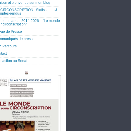
jour et bienvenue sur mon blog
CIRCONSCRIPTION : Statistiques &
mptes-rendus
an de mandat 2014-2026 – “Le monde
r circonscription”
ue de Presse
mmuniqués de presse
 Parcours
tact
 action au Sénat