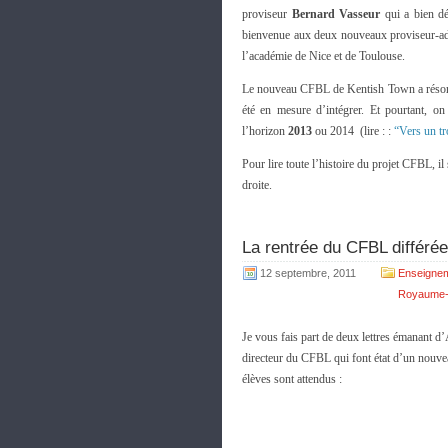
proviseur
Bernard Vasseur
qui a bien déb
bienvenue aux deux nouveaux proviseur-ad
l’académie de Nice et de Toulouse.
Le nouveau CFBL de Kentish Town a résorbé
été en mesure d’intégrer. Et pourtant, on
l’horizon
2013
ou 2014 (lire : :
“Vers un tr
Pour lire toute l’histoire du projet CFBL, il 
droite.
La rentrée du CFBL différé
12 septembre, 2011
Enseignem
Royaume-
Je vous fais part de deux lettres émanant 
directeur du CFBL qui font état d’un nouvea
élèves sont attendus :