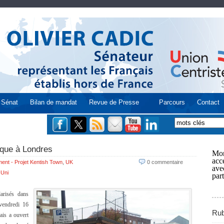
Sénat
Bilan de mandat
Revue de Presse
Parcours
Contact
ique à Londres
Mon
acce
ent - Projet Kentish Town
,
UK
0 commentaire
ave
Uni
part
larisés dans
vendredi 16
Rub
ais a ouvert