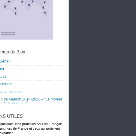
mes du Blog
Sénat
ber
dias
cotrafic
circonscription
an de mandat 2014-2026 – “Le monde
r circonscription”
ENS UTILES
 quelques liens pratiques pour les Français
dant hors de France et ceux qui projettent
expatrier.