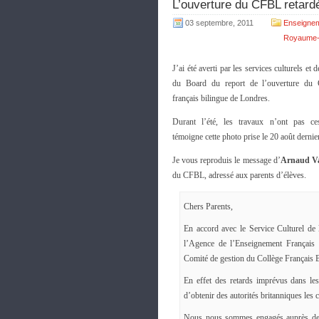
L’ouverture du CFBL retard
03 septembre, 2011
Enseignem
Royaume-
J’ai été averti par les services culturels et 
du Board du report de l’ouverture du
français bilingue de Londres.
Durant l’été, les travaux n’ont pas 
témoigne cette photo prise le 20 août dernier
Je vous reproduis le message d’
Arnaud Va
du CFBL, adressé aux parents d’élèves.
Chers Parents,
En accord avec le Service Culturel de
l’Agence de l’Enseignement Français à
Comité de gestion du Collège Français B
En effet des retards imprévus dans les
d’obtenir des autorités britanniques les 
Nous nous sommes engagés auprès de vou