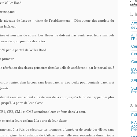
T
 sur Willes Road.
alpha
 principaux.
1. I
e niveaux de langue – visite de l’établissement – Découverte des emplois du
AFD
t intérieur.
dé
AFE
ntrée et non pas de cours. Les élèves ne doivent pas venir avec leurs manuels
l’E
t avec de quoi prendre des notes.
Cen
2h30 par le portail de Willes Road.
Cen
u primaire
Co
de récréation des classes primaires dans laquelle ils accèderont par le portail situé
MAE
étr
SEN
nt rentrer dans la cour sans leurs parents, trop petite pour contenir parents et
gnants.
SE
l'e
eront avec leur enfant à l’extérieur de la cour jusqu’à la fin de l’appel des plus
jusqu’à la porte de leur classe.
2. I
e CE1, CE2, CM1 et CM2 attendront leurs enfants dans la cour.
EXP
chercher leurs enfants à la porte de leur classe.
FIA
Acc
ermettant à la fois de sécuriser les moments d’entrée et de sortie des élèves sans
l'é
on ni gêner la circulation de Cathcar Street, elle sera reconduite durant toute