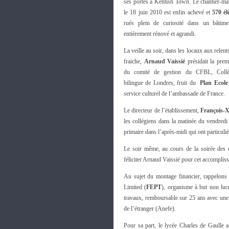
ses portes à Kentish Town. Le chantier-ma
le 18 juin 2010 est enfin achevé et
570 él
rués plein de curiosité dans un bâtimen
entièrement rénové et agrandi.
La veille au soir, dans les locaux aux relent
fraiche,
Arnaud Vaissié
présidait la prem
du comité de gestion du CFBL, Collèg
bilingue de Londres, fruit du
Plan Ecole
service culturel de l’ambassade de France.
Le directeur de l’établissement,
François-X
les collégiens dans la matinée du vendredi 
primaire dans l’après-midi qui ont particuli
Le soir même, au cours de la soirée des c
féliciter Arnaud Vaissié pour cet accompli
Au sujet du montage financier, rappelons 
Limited (
FEPT
), organisme à but non lucr
travaux, remboursable sur 25 ans avec une g
de l’étranger (Anefe).
Pour sa part, le lycée Charles de Gaulle a