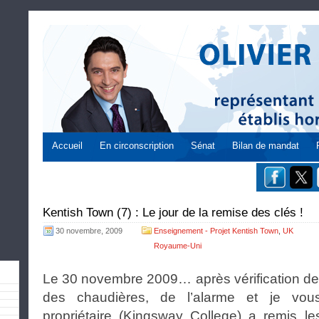
Accueil
En circonscription
Sénat
Bilan de mandat
Kentish Town (7) : Le jour de la remise des clés !
30 novembre, 2009
Enseignement - Projet Kentish Town
,
UK
Royaume-Uni
Le 30 novembre 2009… après vérification des
des chaudières, de l’alarme et je vo
propriétaire (Kingsway College) a remis le