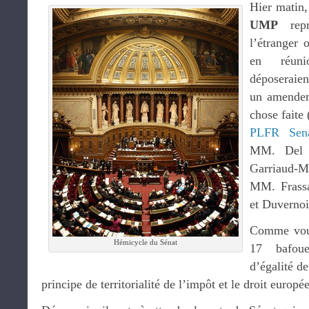
Hier matin,
UMP
repr
l’étranger 
en réuni
déposeraie
un amendeme
chose faite 
PLFR Sena
MM. Del 
Garriaud
MM. Frassa
et Duvernoi
Comme vous 
Hémicycle du Sénat
17 bafoue
d’égalité de
principe de territorialité de l’impôt et le droit europé