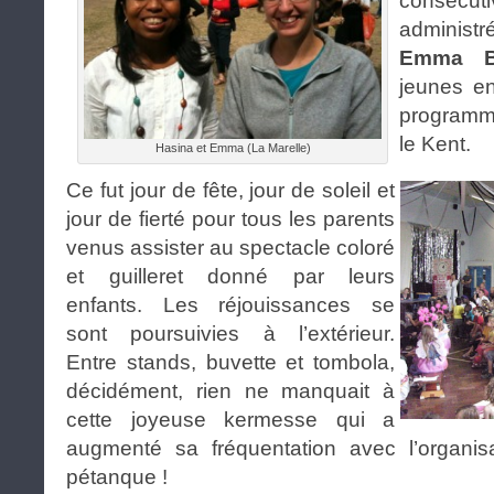
consécuti
administ
Emma B
jeunes e
programm
le Kent.
Hasina et Emma (La Marelle)
Ce fut jour de fête, jour de soleil et
jour de fierté pour tous les parents
venus assister au spectacle coloré
et guilleret donné par leurs
enfants. Les réjouissances se
sont poursuivies à l’extérieur.
Entre stands, buvette et tombola,
décidément, rien ne manquait à
cette joyeuse kermesse qui a
augmenté sa fréquentation avec l’organis
pétanque !