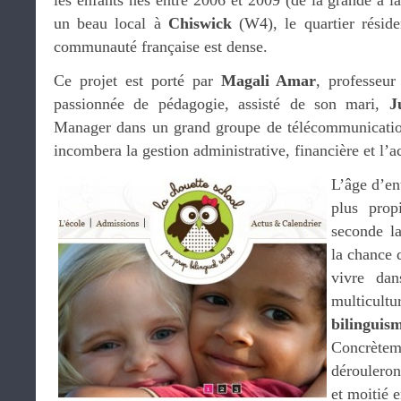
les enfants nés entre 2006 et 2009 (de la grande à la
un beau local à
Chiswick
(W4), le quartier réside
communauté française est dense.
Ce projet est porté par
Magali Amar
, professeur
passionnée de pédagogie, assisté de son mari,
J
Manager dans un grand groupe de télécommunication
incombera la gestion administrative, financière et l’a
L’âge d’ent
plus prop
seconde l
la chance 
vivre dan
multicult
biling
Concrèt
dérouleron
et moitié 