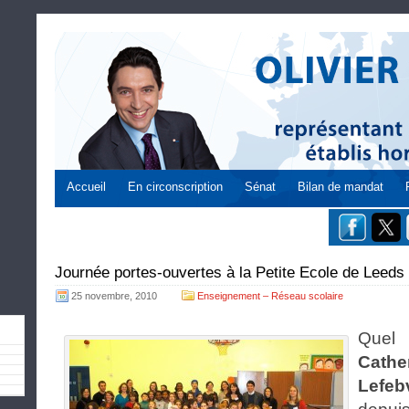
Accueil
En circonscription
Sénat
Bilan de mandat
Journée portes-ouvertes à la Petite Ecole de Leeds
25 novembre, 2010
Enseignement – Réseau scolaire
Quel 
Cathe
Lefeb