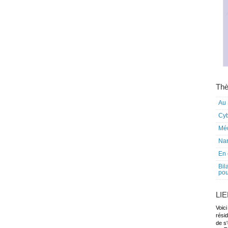
Thè
Au 
Cy
Mé
Nar
En 
Bil
pou
LI
Voici
rési
de s'