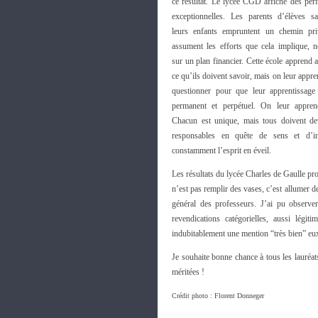
ce résultat. Le lycée CGD affiche des per
exceptionnelles. Les parents d’élèves s
leurs enfants empruntent un chemin priv
assument les efforts que cela implique, 
sur un plan financier. Cette école apprend 
ce qu’ils doivent savoir, mais on leur appre
questionner pour que leur apprentissage
permanent et perpétuel. On leur appren
Chacun est unique, mais tous doivent de
responsables en quête de sens et d’inv
constamment l’esprit en éveil.
Les résultats du lycée Charles de Gaulle p
n’est pas remplir des vases, c’est allumer de
général des professeurs. J’ai pu observe
revendications catégorielles, aussi légiti
indubitablement une mention “très bien” eu
Je souhaite bonne chance à tous les lauréat
méritées !
Crédit photo : Florent Donneger