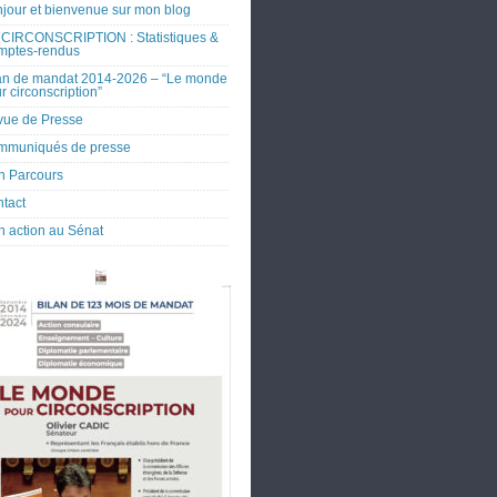
jour et bienvenue sur mon blog
CIRCONSCRIPTION : Statistiques &
mptes-rendus
an de mandat 2014-2026 – “Le monde
r circonscription”
ue de Presse
mmuniqués de presse
 Parcours
tact
 action au Sénat