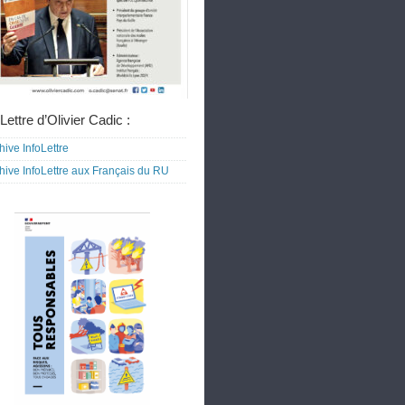
Lettre d’Olivier Cadic :
hive InfoLettre
hive InfoLettre aux Français du RU