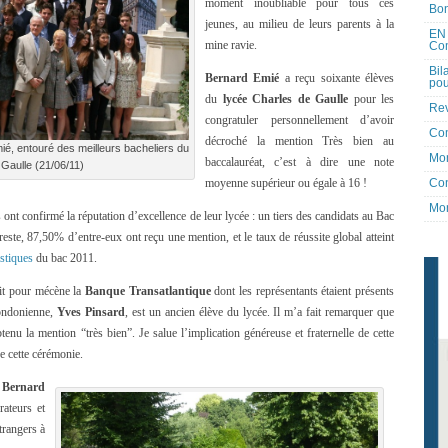
moment inoubliable pour tous ces
Bon
jeunes, au milieu de leurs parents à la
EN 
mine ravie.
Co
Bil
Bernard Emié
a reçu soixante élèves
pou
du
lycée Charles de Gaulle
pour les
Rev
congratuler personnellement d’avoir
Co
décroché la mention Très bien au
, entouré des meilleurs bacheliers du
Mon
baccalauréat, c’est à dire une note
Gaulle (21/06/11)
Con
moyenne supérieur ou égale à 16 !
Mon
ont confirmé la réputation d’excellence de leur lycée : un tiers des candidats au Bac
este, 87,50% d’entre-eux ont reçu une mention, et le taux de réussite global atteint
istiques
du bac 2011.
it pour mécène la
Banque Transatlantique
dont les représentants étaient présents
londonienne,
Yves Pinsard
, est un ancien élève du lycée. Il m’a fait remarquer que
tenu la mention “très bien”. Je salue l’implication généreuse et fraternelle de cette
re cette cérémonie.
r
Bernard
rateurs et
trangers à