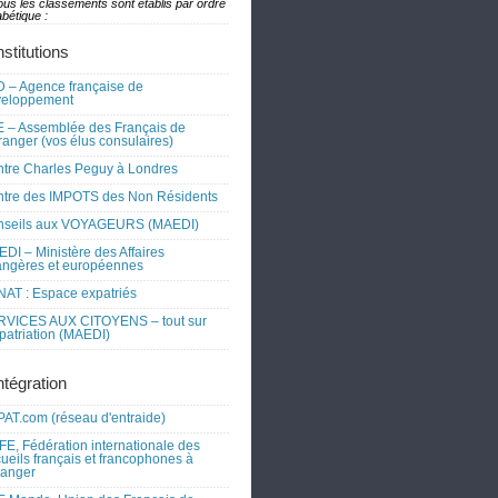
ous les classements sont établis par ordre
bétique :
nstitutions
 – Agence française de
veloppement
 – Assemblée des Français de
tranger (vos élus consulaires)
tre Charles Peguy à Londres
tre des IMPOTS des Non Résidents
nseils aux VOYAGEURS (MAEDI)
DI – Ministère des Affaires
angères et européennes
AT : Espace expatriés
RVICES AUX CITOYENS – tout sur
xpatriation (MAEDI)
ntégration
AT.com (réseau d'entraide)
FE, Fédération internationale des
ueils français et francophones à
tranger