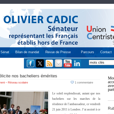
Sénat
Bilan de mandat
Revue de Presse
Parcours
Contact
licite nos bacheliers émérites
Mon
acce
ent – Réseau scolaire
1 commentaire
ave
part
Le soleil resplendissait, autant que nos
bacheliers sur les marches de la
résidence de l’ambassadeur, ce vendredi
Rub
21 juin 2011 à Londres. J’ai assisté à ce