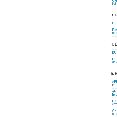
UFE
l'é
3. M
CEI
Rés
mob
4. 
BUS
CCI
dév
5. 
AEF
fra
ANE
Éco
CAM
étr
CNE
à d