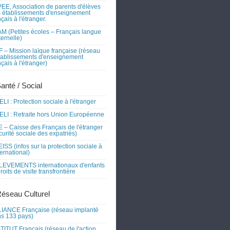
EE, Association de parents d'élèves
 établissements d'enseignement
nçais à l'étranger.
M (Petites écoles – Français langue
ernelle)
 – Mission laïque française (réseau
tablissements d'enseignement
nçais à l'étranger)
Santé / Social
LI : Protection sociale à l'étranger
LI : Retraite hors Union Européenne
 – Caisse des Français de l'étranger
curité sociale des expatriés)
ISS (infos sur la protection sociale à
nternational)
EVEMENTS internationaux d'enfants
droits de visite transfrontière
Réseau Culturel
IANCE Française (réseau implanté
s 133 pays)
TITUT Français (réseau de l'action