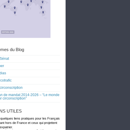
mes du Blog
Sénat
ber
dias
cotrafic
circonscription
an de mandat 2014-2026 – “Le monde
r circonscription”
ENS UTILES
 quelques liens pratiques pour les Français
dant hors de France et ceux qui projettent
expatrier.