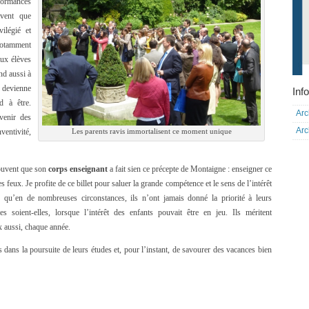
formances
avent que
ilégié et
notamment
aux élèves
nd aussi à
 devienne
Info
d à être.
Arc
venir des
Arc
entivité,
Les parents ravis immortalisent ce moment unique
rouvent que son
corps enseignant
a fait sien ce précepte de Montaigne : enseigner ce
s feux. Je profite de ce billet pour saluer la grande compétence et le sens de l’intérêt
r qu’en de nombreuses circonstances, ils n’ont jamais donné la priorité à leurs
mes soient-elles, lorsque l’intérêt des enfants pouvait être en jeu. Ils méritent
x aussi, chaque année.
s dans la poursuite de leurs études et, pour l’instant, de savourer des vacances bien