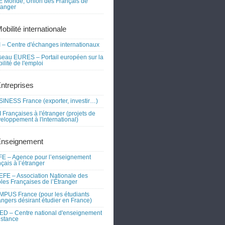
 Monde, Union des Français de
tranger
obilité internationale
 – Centre d'échanges internationaux
eau EURES – Portail européen sur la
ilité de l'emploi
Entreprises
INESS France (exporter, investir…)
 Françaises à l'étranger (projets de
eloppement à l'international)
Enseignement
E – Agence pour l’enseignement
nçais à l’étranger
FE – Association Nationale des
les Françaises de l’Étranger
PUS France (pour les étudiants
angers désirant étudier en France)
D – Centre national d'enseignement
istance