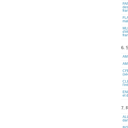
FAP
des
fra
FLA
mat
MLF
d'é
fra
6. 
AME
AME
CFE
(sé
CLE
l'i
ENL
et 
7. 
ALL
dan
INS