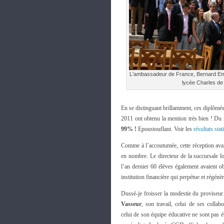
L'ambassadeur de France, Bernard Emié
lycée Charles de 
En se distinguant brillamment, ces diplômés 
2011 ont obtenu la mention très bien ! Du r
99% !
Epoustouflant. Voir les
résultats stat
Comme à l’accoutumée, cette réception ava
en nombre. Le directeur de la succursale 
l’an dernier 60 élèves également avaient ob
institution financière qui perpétue et régénè
Dussé-je froisser la modestie du proviseu
Vasseur
, son travail, celui de ses collabo
celui de son équipe éducative ne sont pas é