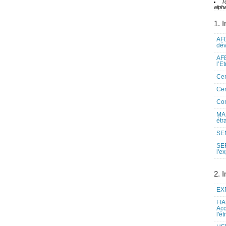
T
alpha
1. I
AFD
dé
AFE
l’E
Cen
Cen
Co
MAE
étr
SEN
SE
l'e
2. I
EXP
FIA
Acc
l'é