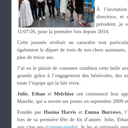
À l’invitati
directrice, et
président, je 
11/07/26, pour la première fois depuis 2014.
Cette journée revêtait un caractère tout particul
également le départ de trois de nos chers assistants,
plus de treize ans.
J’ai eu le plaisir de constater combien cette belle av
grandir grâce à l’engagement des bénévoles, des en
toute l’équipe qui la fait vivre.
Julie
,
Ethan
et
Melchior
ont commencé leur appr
Marelle, qui a ouvert ses portes en septembre 2009 a
Fondée par
Hasina Harris
et
Emma Burrows
, l
lors de sa première fête de fin d’année. Julie, Etha
que cinq ans (
compte-rendu
). Je les ai retrouvés av