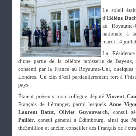
Le soleil étai
d’
Hélène Duc
au Royaume-U
nationale à l
mardi 14 juillet
La Résidence 
d’une partie de la célèbre tapisserie de Bayeux,
consenti par la France au Royaume-Uni, quelques j
Londres. Un clin d’œil particulièrement fort à l’his
pays.
Étaient présents mon collègue député
Vincent Cau
Français de l’étranger, parmi lesquels
Anne Vigo
Laurent Batut
,
Olivier Guyonvarch
, consul g
Pailler
, consul général à Édimbourg, ainsi que
N
the3million et ancien conseiller des Français de l’étr