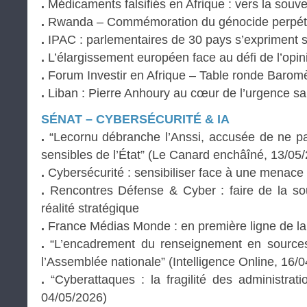
.
Médicaments falsifiés en Afrique : vers la souve
.
Rwanda – Commémoration du génocide perpétré
.
IPAC : parlementaires de 30 pays s’expriment s
.
L’élargissement européen face au défi de l’opin
.
Forum Investir en Afrique – Table ronde Barom
.
Liban : Pierre Anhoury au cœur de l’urgence san
SÉNAT – CYBERSÉCURITÉ & IA
.
“Lecornu débranche l’Anssi, accusée de ne pas
sensibles de l’État” (Le Canard enchâîné, 13/05
.
Cybersécurité : sensibiliser face à une menac
.
Rencontres Défense & Cyber : faire de la so
réalité stratégique
.
France Médias Monde : en première ligne de la 
.
“L’encadrement du renseignement en source
l’Assemblée nationale” (Intelligence Online, 16/
.
“Cyberattaques : la fragilité des administrati
04/05/2026)