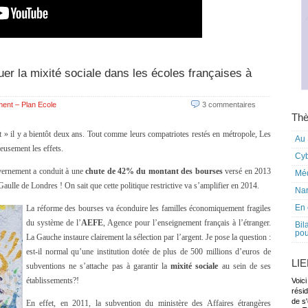
r la mixité sociale dans les écoles françaises à
ent – Plan Ecole
3 commentaires
Thè
 » il y a bientôt deux ans. Tout comme leurs compatriotes restés en métropole, Les
Au 
eusement les effets.
Cy
vernement a conduit à une
chute de 42% du montant des bourses
versé en 2013
Mé
aulle de Londres ! On sait que cette politique restrictive va s’amplifier en 2014.
Nar
En 
La réforme des bourses va éconduire les familles économiquement fragiles
du système de l’
AEFE
, Agence pour l’enseignement français à l’étranger.
Bil
pou
La Gauche instaure clairement la sélection par l’argent. Je pose la question :
est-il normal qu’une institution dotée de plus de 500 millions d’euros de
LI
subventions ne s’attache pas à garantir la
mixité sociale
au sein de ses
établissements?!
Voici
rési
de s'
En effet, en 2011, la subvention du ministère des Affaires étrangères