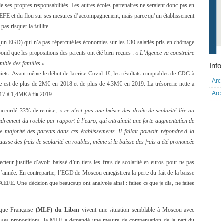
 ses propres responsabilités. Les autres écoles partenaires ne seraient donc pas en
 l’AEFE et du flou sur ses mesures d’accompagnement, mais parce qu’un établissement
pas risquer la faillite.
un EGD) qui n’a pas répercuté les économies sur les 130 salariés pris en chômage
répond que les propositions des parents ont été bien reçues :
« L’Agence va construire
mble des familles »
.
Info
uiets. Avant même le début de la crise Covid-19, les résultats comptables de CDG à
Arc
rte est de plus de 2M€ en 2018 et de plus de 4,3M€ en 2019. La trésorerie nette a
Arc
7 à 1,4M€ à fin 2019.
accordé 33% de remise,
« ce n’est pas une baisse des droits de scolarité liée au
ndrement du rouble par rapport à l’euro, qui entraînait une forte augmentation de
 majorité des parents dans ces établissements. Il fallait pouvoir répondre à la
 hausse des frais de scolarité en roubles, même si la baisse des frais a été prononcée
teur justifie d’avoir baissé d’un tiers les frais de scolarité en euros pour ne pas
’année. En contrepartie, l’EGD de Moscou enregistrera la perte du fait de la baisse
AEFE. Une décision que beaucoup ont analysée ainsi : faites ce que je dis, ne faites
ïque Française
(MLF) du Liban
vivent une situation semblable à Moscou avec
rmi ses propositions, la MLF a demandé une mesure de compensation de la part du