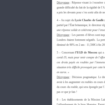
Décryptage
: Réponse visant à s’exonérer de
grande difficulté du fait de la rigidité de
a pris les devants pour s’en sortir afin de ne 
4 – Au sujet du
Lycée Charles de Gaulle
(
partiel par l’État britannique, le directeur 
une réponse solide et cohérente pour l’ense
Décryptage
: Les parents d’élèves sont inq
Londres étaient fortement négatifs. La pe
diminué de 90% en 2 ans : 11,5M€ à fin 201
5 – Concernant
l’EGD de Moscou
qui a 
covid-19, mais pour tenir compte de l’effo
ces droits payés en roubles par l’immense
situation très difficile provoquée par cette
en euros. »
Décryptage
: Décision pragmatique. Le direc
avoir à les augmenter en roubles en cours d
du cours du rouble, qui sera épongée par l’
pas ce que je fais !
6 – Les établissements de la Mission La
l’effondrement de la livre libanaise. Pa