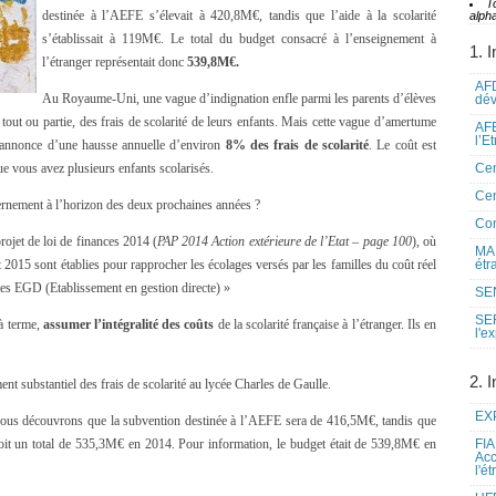
T
destinée à l’AEFE s’élevait à 420,8M€, tandis que l’aide à la scolarité
alpha
s’établissait à 119M€. Le total du budget consacré à l’enseignement à
1. I
l’étranger représentait donc
539,8M€.
AFD
Au Royaume-Uni, une vague d’indignation enfle parmi les parents d’élèves
dé
tout ou partie, des frais de scolarité de leurs enfants. Mais cette vague d’amertume
AFE
l’E
l’annonce d’une hausse annuelle d’environ
8% des frais de scolarité
. Le coût est
ue vous avez plusieurs enfants scolarisés.
Cen
Cen
uvernement à l’horizon des deux prochaines années ?
Co
projet de loi de finances 2014 (
PAP 2014 Action extérieure de l’Etat – page 100
), où
MAE
et 2015 sont établies pour rapprocher les écolages versés par les familles du coût réel
étr
 les EGD (Etablissement en gestion directe) »
SEN
SE
 à terme,
assumer l’intégralité des coûts
de la scolarité française à l’étranger. Ils en
l'e
2. I
ent substantiel des frais de scolarité au lycée Charles de Gaulle.
EXP
ous découvrons que la subvention destinée à l’AEFE sera de 416,5M€, tandis que
 soit un total de 535,3M€ en 2014. Pour information, le budget était de 539,8M€ en
FIA
Acc
l'é