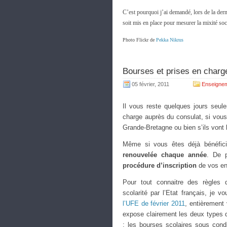
C’est pourquoi j’ai demandé, lors de la der
soit mis en place pour mesurer la mixité so
Photo Flickr de
Pekka Nikrus
Bourses et prises en charge 
05 février, 2011
Enseignem
Il vous reste quelques jours seu
charge auprès du consulat, si vous
Grande-Bretagne ou bien s’ils vont l’
Même si vous êtes déjà bénéfici
renouvelée chaque année
. De 
procédure d’inscription
de vos en
Pour tout connaitre des règles d
scolarité par l’Etat français, je v
l’UFE de février 2011
, entièrement
expose clairement les deux types d
: les bourses scolaires sous cond