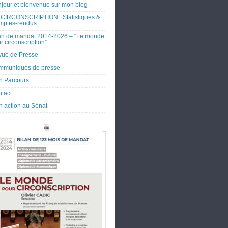
jour et bienvenue sur mon blog
CIRCONSCRIPTION : Statistiques &
mptes-rendus
an de mandat 2014-2026 – “Le monde
r circonscription”
ue de Presse
mmuniqués de presse
 Parcours
tact
 action au Sénat