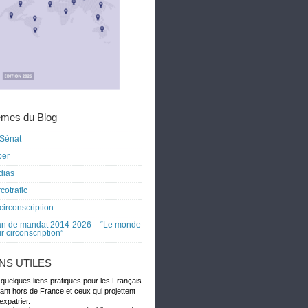
mes du Blog
Sénat
ber
dias
cotrafic
circonscription
an de mandat 2014-2026 – “Le monde
r circonscription”
ENS UTILES
 quelques liens pratiques pour les Français
dant hors de France et ceux qui projettent
expatrier.