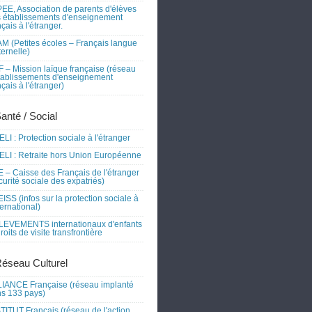
EE, Association de parents d'élèves
 établissements d'enseignement
nçais à l'étranger.
M (Petites écoles – Français langue
ernelle)
 – Mission laïque française (réseau
tablissements d'enseignement
nçais à l'étranger)
Santé / Social
LI : Protection sociale à l'étranger
LI : Retraite hors Union Européenne
 – Caisse des Français de l'étranger
curité sociale des expatriés)
ISS (infos sur la protection sociale à
nternational)
EVEMENTS internationaux d'enfants
droits de visite transfrontière
Réseau Culturel
IANCE Française (réseau implanté
s 133 pays)
TITUT Français (réseau de l'action