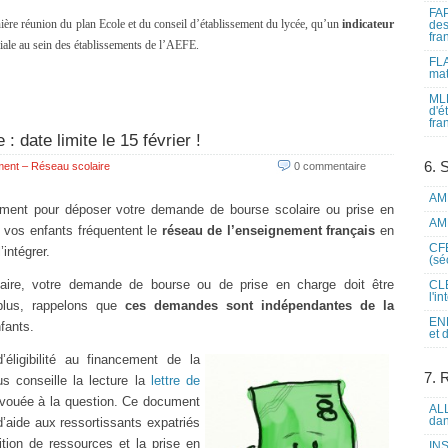
FAP
nière réunion du plan Ecole et du conseil d’établissement du lycée, qu’un
indicateur
des
fra
ciale au sein des établissements de l’AEFE.
FLA
mat
MLF
d'é
fra
: date limite le 15 février !
6. 
ent – Réseau scolaire
0 commentaire
AME
lement pour déposer votre demande de bourse scolaire ou prise en
AME
 vos enfants fréquentent le
réseau de l’enseignement français
en
CFE
intégrer.
(sé
aire, votre demande de bourse ou de prise en charge doit être
CLE
l'i
plus, rappelons que
ces
demandes sont indépendantes de la
ENL
fants.
et 
’éligibilité au financement de la
7. 
ous conseille la lecture la
lettre de
 vouée à la question. Ce document
ALL
dan
’aide aux ressortissants expatriés
ition de ressources et la prise en
INS