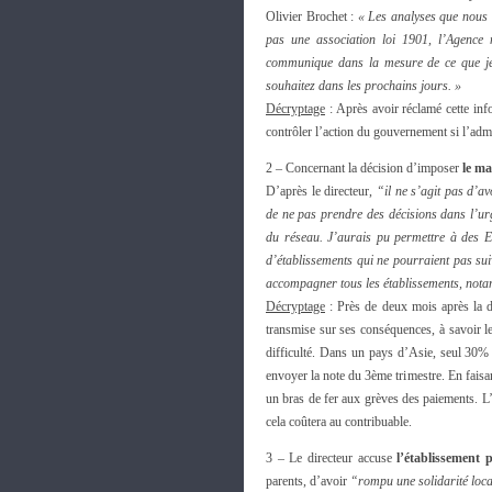
Olivier Brochet :
« Les analyses que nous f
pas une association loi 1901, l’Agence 
communique dans la mesure de ce que je p
souhaitez dans les prochains jours. »
Décryptage
: Après avoir réclamé cette info
contrôler l’action du gouvernement si l’adm
2 – Concernant la décision d’imposer
le ma
D’après le directeur,
“il ne s’agit pas d’av
de ne pas prendre des décisions dans l’urg
du réseau. J’aurais pu permettre à des E
d’établissements qui ne pourraient pas sui
accompagner tous les établissements, nota
Décryptage
: Près de deux mois après la déc
transmise sur ses conséquences, à savoir le
difficulté. Dans un pays d’Asie, seul 30% 
envoyer la note du 3ème trimestre. En faisa
un bras de fer aux grèves des paiements. L’
cela coûtera au contribuable.
3 – Le directeur accuse
l’établissement 
parents, d’avoir
“rompu une solidarité local