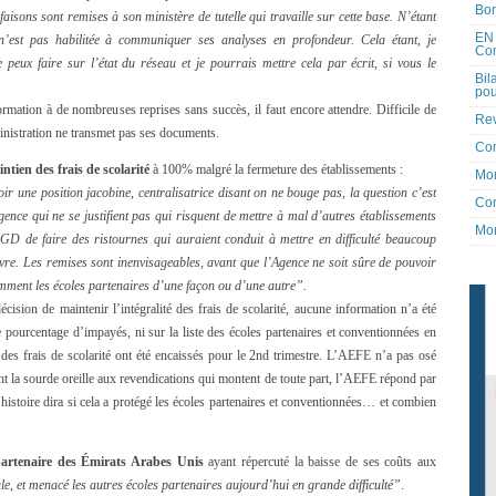
Bon
aisons sont remises à son ministère de tutelle qui travaille sur cette base. N’étant
EN 
n’est pas habilitée à communiquer ses analyses en profondeur. Cela étant, je
Co
eux faire sur l’état du réseau et je pourrais mettre cela par écrit, si vous le
Bil
pou
rmation à de nombreuses reprises sans succès, il faut encore attendre. Difficile de
Rev
inistration ne transmet pas ses documents.
Co
intien des frais de scolarité
à 100% malgré la fermeture des établissements :
Mon
oir une position jacobine, centralisatrice disant on ne bouge pas, la question c’est
Con
ence qui ne se justifient pas qui risquent de mettre à mal d’autres établissements
Mon
GD de faire des ristournes qui auraient conduit à mettre en difficulté beaucoup
vre. Les remises sont inenvisageables, avant que l’Agence ne soit sûre de pouvoir
mment les écoles partenaires d’une façon ou d’une autre”.
ision de maintenir l’intégralité des frais de scolarité, aucune information n’a été
 pourcentage d’impayés, ni sur la liste des écoles partenaires et conventionnées en
des frais de scolarité ont été encaissés pour le 2nd trimestre. L’AEFE n’a pas osé
nt la sourde oreille aux revendications qui montent de toute part, l’AEFE répond par
histoire dira si cela a protégé les écoles partenaires et conventionnées… et combien
partenaire des Émirats Arabes Unis
ayant répercuté la baisse de ses coûts aux
e, et menacé les autres écoles partenaires aujourd’hui en grande difficulté”
.