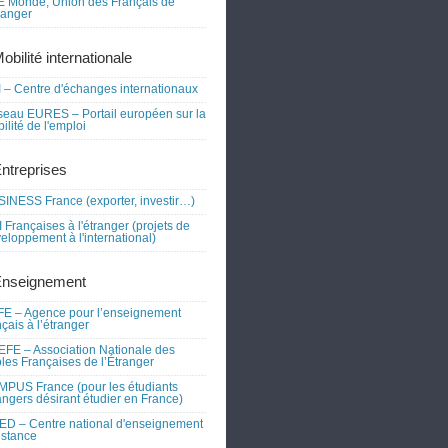
 Monde, Union des Français de
tranger
obilité internationale
 – Centre d'échanges internationaux
eau EURES – Portail européen sur la
ilité de l'emploi
Entreprises
INESS France (exporter, investir…)
 Françaises à l'étranger (projets de
eloppement à l'international)
Enseignement
E – Agence pour l’enseignement
nçais à l’étranger
FE – Association Nationale des
les Françaises de l’Étranger
PUS France (pour les étudiants
angers désirant étudier en France)
D – Centre national d'enseignement
istance