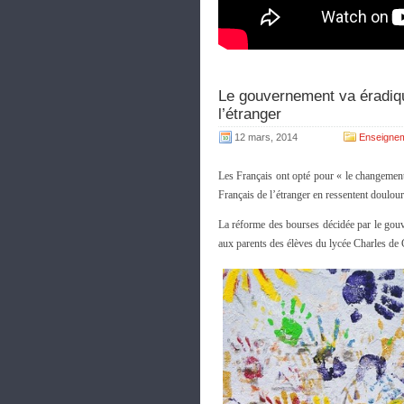
Le gouvernement va éradique
l’étranger
12 mars, 2014
Enseignem
Les Français ont opté pour « le changement
Français de l’étranger en ressentent doulour
La réforme des bourses décidée par le gou
aux parents des élèves du lycée Charles de G