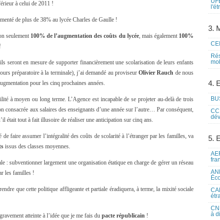
UFE
érieur à celui de 2011 !
l'é
gmenté de plus de 38% au lycée Charles de Gaulle !
3. M
non seulement
100% de l’augmentation des coûts du lycée
, mais également
100%
CEI
!
Rés
mob
ils seront en mesure de supporter financièrement une scolarisation de leurs enfants
cours préparatoire à la terminale), j’ai demandé au proviseur
Olivier Rauch
de nous
4. 
augmentation pour les cinq prochaines années.
BUS
lité à moyen ou long terme. L’Agence est incapable de se projeter au-delà de trois
ion consacrée aux salaires des enseignants d’une année sur l’autre… Par conséquent,
CCI
dév
tait tout à fait illusoire de réaliser une anticipation sur cinq ans.
de faire assumer l’intégralité des coûts de scolarité à l’étranger par les familles, va
5. 
ts
issus des classes moyennes.
AEF
fra
 : subventionner largement une organisation étatique en charge de gérer un réseau
ANE
 les familles !
Éco
ndre que cette politique affligeante et partiale éradiquera, à terme, la mixité sociale
CAM
étr
CNE
à d
gravement atteinte à l’idée que je me fais du
pacte républicain
!