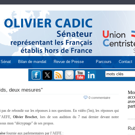
Sénat
Bilan de mandat
Revue de Presse
Parcours
Contact
oids, deux mesures”
Mon
acce
0 commentaire
ave
part
pas de rebondir sur les réponses à nos questions. En vidéo (5m), les réponses qui
e l’AEFE,
Olivier Brochet
, lors de son audition du 7 mai dernier devant notre
ssous mon “décryptage” de ses propos.
Rub
hèse
fournie aux parlementaires par l’AEFE :