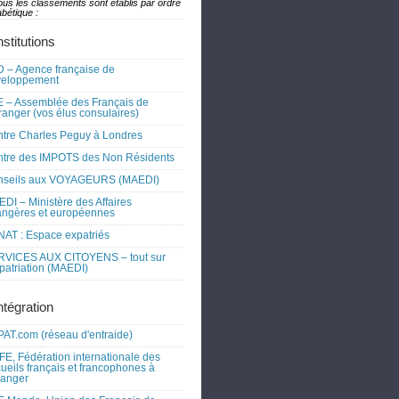
ous les classements sont établis par ordre
bétique :
nstitutions
 – Agence française de
veloppement
 – Assemblée des Français de
tranger (vos élus consulaires)
tre Charles Peguy à Londres
tre des IMPOTS des Non Résidents
nseils aux VOYAGEURS (MAEDI)
DI – Ministère des Affaires
angères et européennes
AT : Espace expatriés
RVICES AUX CITOYENS – tout sur
xpatriation (MAEDI)
ntégration
AT.com (réseau d'entraide)
FE, Fédération internationale des
ueils français et francophones à
tranger