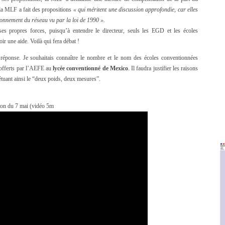
 la MLF a fait des propositions
« qui méritent une discussion approfondie, car elles
ionnement du réseau vu par la loi de 1990 »
.
es propres forces, puisqu’à entendre le directeur, seuls les EGD et les écoles
 une aide. Voilà qui fera débat !
 réponse. Je souhaitais connaître le nombre et le nom des écoles conventionnées
offerts par l’AEFE au
lycée conventionné de Mexico
. Il faudra justifier les raisons
étuant ainsi le “deux poids, deux mesures”.
tion du 7 mai (vidéo 5m