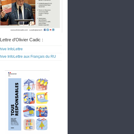
Lettre d’Olivier Cadic :
hive InfoLettre
hive InfoLettre aux Français du RU