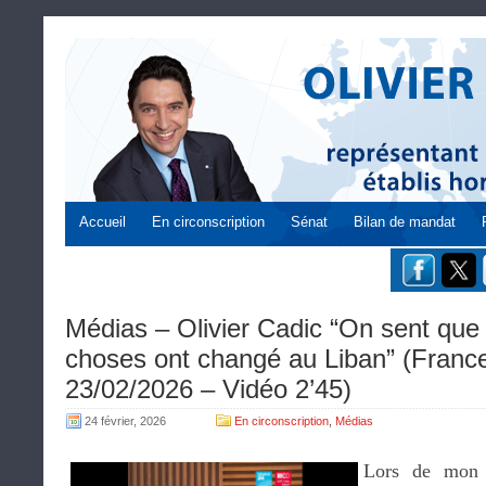
Accueil
En circonscription
Sénat
Bilan de mandat
Médias – Olivier Cadic “On sent qu
choses ont changé au Liban” (Fran
23/02/2026 – Vidéo 2’45)
24 février, 2026
En circonscription
,
Médias
Lors de mon 