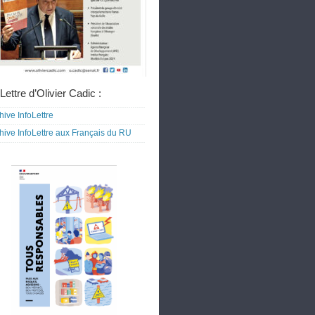
Lettre d’Olivier Cadic :
hive InfoLettre
hive InfoLettre aux Français du RU