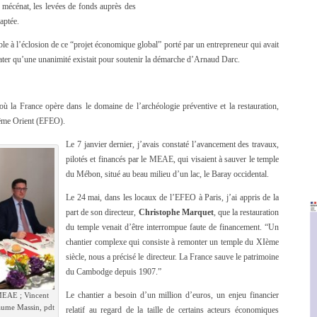
le mécénat, les levées de fonds auprès des
daptée.
rable à l’éclosion de ce “projet économique global” porté par un entrepreneur qui avait
tater qu’une unanimité existait pour soutenir la démarche d’Arnaud Darc.
ù la France opère dans le domaine de l’archéologie préventive et la restauration,
rême Orient (EFEO).
Le 7 janvier dernier, j’avais constaté l’avancement des travaux,
pilotés et financés par le MEAE, qui visaient à sauver le temple
du Mébon, situé au beau milieu d’un lac, le Baray occidental.
Le 24 mai, dans les locaux de l’EFEO à Paris, j’ai appris de la
part de son directeur,
Christophe Marquet
, que la restauration
du temple venait d’être interrompue faute de financement. “Un
chantier complexe qui consiste à remonter un temple du XIème
siècle, nous a précisé le directeur. La France sauve le patrimoine
du Cambodge depuis 1907.”
Le chantier a besoin d’un million d’euros, un enjeu financier
MEAE ; Vincent
laume Massin, pdt
relatif au regard de la taille de certains acteurs économiques