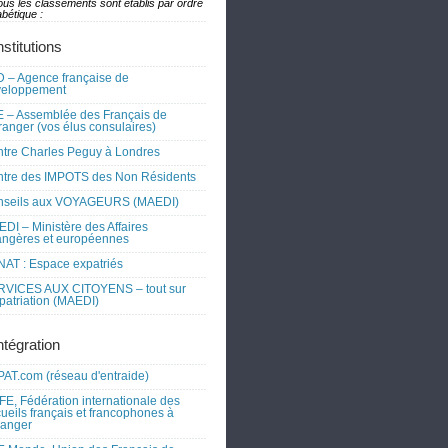
ous les classements sont établis par ordre
bétique :
nstitutions
 – Agence française de
veloppement
 – Assemblée des Français de
tranger (vos élus consulaires)
tre Charles Peguy à Londres
tre des IMPOTS des Non Résidents
nseils aux VOYAGEURS (MAEDI)
DI – Ministère des Affaires
angères et européennes
AT : Espace expatriés
RVICES AUX CITOYENS – tout sur
xpatriation (MAEDI)
ntégration
AT.com (réseau d'entraide)
FE, Fédération internationale des
ueils français et francophones à
tranger