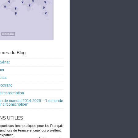
mes du Blog
Sénat
ber
dias
cotrafic
circonscription
an de mandat 2014-2026 – “Le monde
r circonscription”
ENS UTILES
 quelques liens pratiques pour les Français
dant hors de France et ceux qui projettent
expatrier.