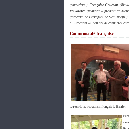
(couturier) ;
Françoise Gouëzou
(Binik
Voukovitch
(Brandrui – produits de beaut
(directeur de l’aéroport de Siem Reap) ;
d’Eurocham – Chambre de commerce eur
Communauté française
retrouvés au restaurant français le Barrio.
Ech
assu
Reap