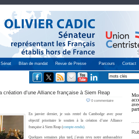
Sénat
Bilan de mandat
Revue de Presse
Parcours
Contact
a création d’une Alliance française à Siem Reap
Mon
acce
0 commentaire
ave
part
En janvier dernier, je suis rentré du Cambodge avec pour
objectif prioritaire le soutien à la création d’une Alliance
française à Siem Reap (
compte-rendu)
.
Rub
Quelques semaines plus tard, j’avais revu notre ambassadrice