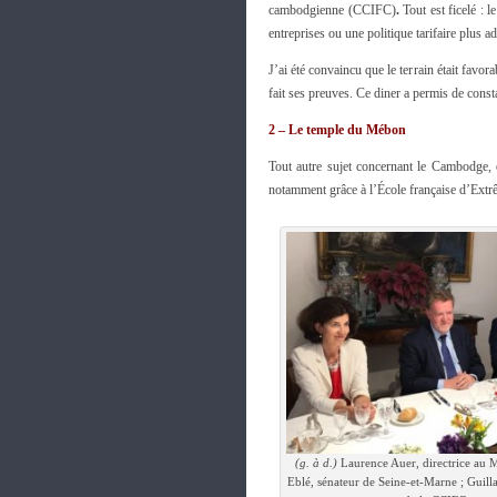
cambodgienne (CCIFC)
.
Tout est ficelé : 
entreprises ou une politique tarifaire plus a
J’ai été convaincu que le terrain était favo
fait ses preuves. Ce diner a permis de cons
2 – Le temple du Mébon
Tout autre sujet concernant le Cambodge, o
notamment grâce à l’École française d’Ext
(g. à d.)
Laurence Auer, directrice au 
Eblé, sénateur de Seine-et-Marne ; Guil