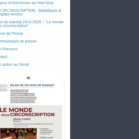
jour et bienvenue sur mon blog
CIRCONSCRIPTION : Statistiques &
mptes-rendus
an de mandat 2014-2026 – “Le monde
r circonscription”
ue de Presse
mmuniqués de presse
 Parcours
tact
 action au Sénat