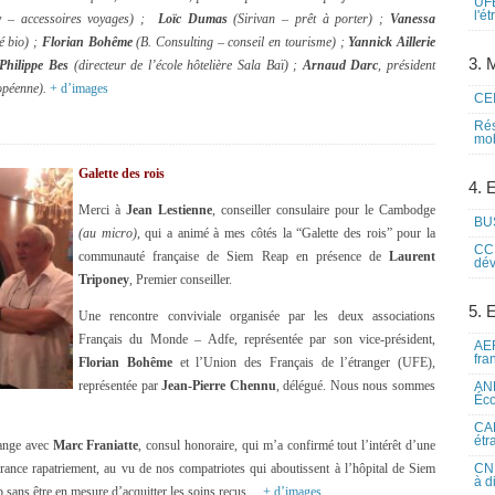
UFE
l'é
y – accessoires voyages) ;
Loïc Dumas
(Sirivan – prêt à porter) ;
Vanessa
é bio) ;
Florian Bohême
(B. Consulting – conseil en tourisme) ;
Yannick Aillerie
3. M
Philippe Bes
(directeur de l’école hôtelière Sala Baï) ;
Arnaud Darc
, président
opéenne).
+ d’images
CEI
Rés
mob
Galette des rois
4. 
Merci à
Jean Lestienne
, conseiller consulaire pour le Cambodge
BUS
(au micro)
, qui a animé à mes côtés la “Galette des rois” pour la
CCI
communauté française de Siem Reap en présence de
Laurent
dév
Triponey
, Premier conseiller.
5. 
Une rencontre conviviale organisée par les deux associations
Français du Monde – Adfe, représentée par son vice-président,
AEF
fra
Florian Bohême
et l’Union des Français de l’étranger (UFE),
représentée par
Jean-Pierre Chennu
, délégué. Nous nous sommes
ANE
Éco
CAM
étr
ange avec
Marc Franiatte
, consul honoraire, qui m’a confirmé tout l’intérêt d’une
rance rapatriement, au vu de nos compatriotes qui aboutissent à l’hôpital de Siem
CNE
à d
 sans être en mesure d’acquitter les soins reçus…
+ d’images