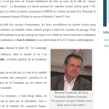
Ce n’est pas tout, car Arnaud ambitionne de créer au cœur de la ville un “espace
France”. La dynamique est lancée puisque les superbes locaux prévus pour l’AF,
que j’ai visités en janvier, jouxteront la BRED, le créateur de mode Eric Raisinak, le
restaurant français Khéma ou encore la librairie Carnet d’Asie.
Au-delà des ressorts économiques, les lieux accueilleront les artistes locaux pour
constituer un véritable centre culturel, propre à attirer les touristes de passage. Pour
Info
rêt pratique au projet, puisqu’un espace sera dédié au consul honoraire (salutations
Arc
 (salutations à
Jean Lestienne
) et au représentant de la CCI franco-cambodgienne.
Arc
Oum
, obtenait le label AF, “le Cambodge
s Alliances dans le monde et on s’en
lin
, secrétaire général de la Fondation
l on ne fait rien, il a fait de la viabilité
comme une entreprise”, postule-t-il, en
nce de la Fondation sur les critères de
 mortalité.
Bertrand Commelin, SG de la
é la fermeture, à Siem Reap même, de
Fondation Alliance française :
n qui ne peut pas se reproduire, nous a
“L’essentiel n’est pas d’obtenir notre
label, mais d’être viable”
nt de la chambre de commerce franco-