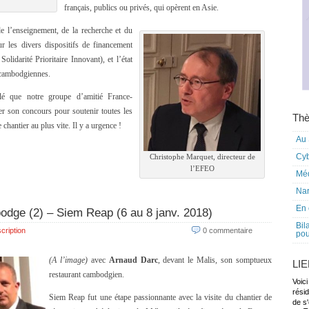
français, publics ou privés, qui opèrent en Asie.
 de l’enseignement, de la recherche et du
 les divers dispositifs de financement
idarité Prioritaire Innovant), et l’état
s cambodgiennes.
lé que notre groupe d’amitié France-
r son concours pour soutenir toutes les
Thè
 chantier au plus vite. Il y a urgence !
Au 
Cy
Christophe Marquet, directeur de
l’EFEO
Mé
Nar
En 
odge (2) – Siem Reap (6 au 8 janv. 2018)
Bil
cription
0 commentaire
pou
(A l’image)
avec
Arnaud Darc
, devant le Malis, son somptueux
LI
restaurant cambodgien.
Voici
rési
Siem Reap fut une étape passionnante avec la visite du chantier de
de s'