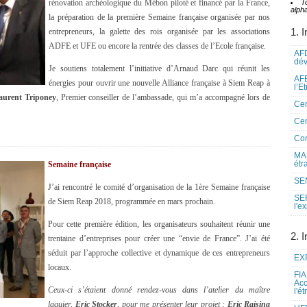
rénovation archéologique du Mébon piloté et financé par la France,
T
alpha
la préparation de la première Semaine française organisée par nos
1. I
entrepreneurs, la galette des rois organisée par les associations
ADFE et UFE ou encore la rentrée des classes de l’Ecole française.
AFD
dé
Je soutiens totalement l’initiative d’Arnaud Darc qui réunit les
AFE
énergies pour ouvrir une nouvelle Alliance française à Siem Reap à
l’E
aurent Triponey
, Premier conseiller de l’ambassade, qui m’a accompagné lors de
Cen
Cen
Co
MAE
étr
Semaine française
SEN
J’ai rencontré le comité d’organisation de la 1ère Semaine française
SE
de Siem Reap 2018, programmée en mars prochain.
l'e
Pour cette première édition, les organisateurs souhaitent réunir une
2. I
trentaine d’entreprises pour créer une “envie de France”. J’ai été
séduit par l’approche collective et dynamique de ces entrepreneurs
EXP
locaux.
FIA
Acc
Ceux-ci s’étaient donné rendez-vous dans l’atelier du maître
l'é
laquier,
Eric Stocker
, pour me présenter leur projet :
Eric Raisina