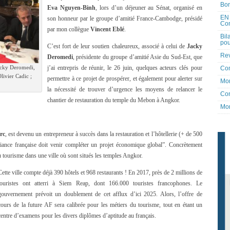
Bon
Eva Nguyen-Binh
, lors d’un déjeuner au Sénat, organisé en
EN 
son honneur par le groupe d’amitié France-Cambodge, présidé
Co
par mon collègue
Vincent Eblé
.
Bil
pou
C’est fort de leur soutien chaleureux, associé à celui de
Jacky
Rev
Deromedi
, présidente du groupe d’amitié Asie du Sud-Est, que
acky Deromedi,
j’ai entrepris de réunir, le 26 juin, quelques acteurs clés pour
Co
Olivier Cadic ;
permettre à ce projet de prospérer, et également pour alerter sur
Mon
la nécessité de trouver d’urgence les moyens de relancer le
Con
chantier de restauration du temple du Mebon à Angkor.
Mon
rc
, est devenu un entrepreneur à succès dans la restauration et l’hôtellerie (+ de 500
iance française doit venir compléter un projet économique global”. Concrètement
u tourisme dans une ville où sont situés les temples Angkor.
Cette ville compte déjà 390 hôtels et 968 restaurants ! En 2017, près de 2 millions de
touristes ont atterri à Siem Reap, dont 166.000 touristes francophones. Le
gouvernement prévoit un doublement de cet afflux d’ici 2025. Alors, l’offre de
cours de la future AF sera calibrée pour les métiers du tourisme, tout en étant un
centre d’examens pour les divers diplômes d’aptitude au français.