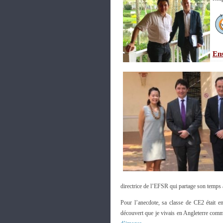
En
directrice de l’EFSR qui partage son temps 
Pour l’anecdote, sa classe de CE2 était e
découvert que je vivais en Angleterre comm