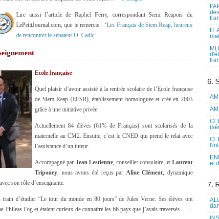
FAP
des
Lire aussi l’article de Raphël Ferry, correspondant Siem Reapois du
fra
LePetitJournal.com, que je remercie : ‘
Les Français de Siem Reap, heureux
FLA
de rencontrer le sénateur O. Cadic
‘.
mat
MLF
seignement
d'é
fra
Ecole française
6. 
Quel plaisir d’avoir assisté à la rentrée scolaire de l’Ecole française
AME
de Siem Reap (EFSR), établissement homologuée et créé en 2003
AME
grâce à une initiative privée.
CFE
Actuellement 84 élèves (61% de Français) sont scolarisés de la
(sé
maternelle au CM2. Ensuite, c’est le CNED qui prend le relai avec
CLE
l'i
l’assistance d’un tuteur.
ENL
Accompagné par
Jean Lestienne
, conseiller consulaire, et
Laurent
et 
Triponey
, nous avons été reçus par
Aline Clément
, dynamique
avec son rôle d’enseignante.
7. 
n train d’étudier “Le tour du monde en 80 jours” de Jules Verne. Ses élèves ont
ALL
dan
e Phileas Fog et étaient curieux de connaître les 66 pays que j’avais traversés …
+
INS