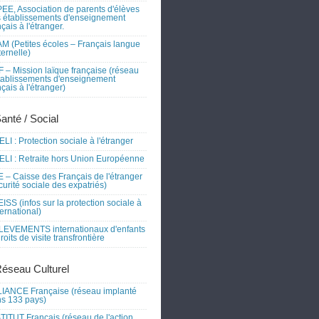
EE, Association de parents d'élèves
 établissements d'enseignement
nçais à l'étranger.
M (Petites écoles – Français langue
ernelle)
 – Mission laïque française (réseau
tablissements d'enseignement
nçais à l'étranger)
Santé / Social
LI : Protection sociale à l'étranger
LI : Retraite hors Union Européenne
 – Caisse des Français de l'étranger
curité sociale des expatriés)
ISS (infos sur la protection sociale à
nternational)
EVEMENTS internationaux d'enfants
droits de visite transfrontière
Réseau Culturel
IANCE Française (réseau implanté
s 133 pays)
TITUT Français (réseau de l'action