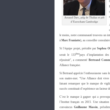
Arnaud Darc, pdg de Thalias et pdt
d’Eurocham Cambodge
le moins, notre communauté trouvera un inté
à
Marc Franiatte
), au conseiller consulaire
Si l’équipe projet, présidée par
Sophea 
ème
serait le 133
pays d’implantation de
réjouirait”, a commenté
Bertrand Comme
Alliance française.
Si Bertrand apprécie l’enthousiasme sans leque
son maitre-mot. “Une Alliance doit vivre 
faisant remarquer que le manque de vigila
succès constituait d’expérience un facteur de
C’est le manque à gagner qui a provoqu
l’Institut français en 2015. Une situatio
convaincus
Guillaume Massin
, préside