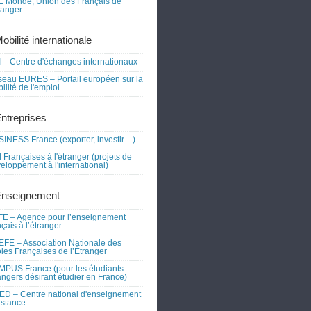
 Monde, Union des Français de
tranger
obilité internationale
 – Centre d'échanges internationaux
eau EURES – Portail européen sur la
ilité de l'emploi
Entreprises
INESS France (exporter, investir…)
 Françaises à l'étranger (projets de
eloppement à l'international)
Enseignement
E – Agence pour l’enseignement
nçais à l’étranger
FE – Association Nationale des
les Françaises de l’Étranger
PUS France (pour les étudiants
angers désirant étudier en France)
D – Centre national d'enseignement
istance