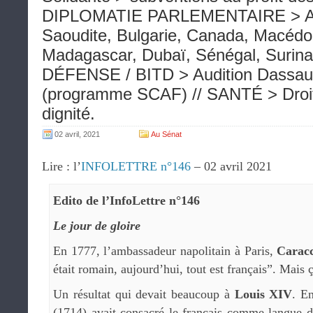
DIPLOMATIE PARLEMENTAIRE > All
Saoudite, Bulgarie, Canada, Macédo
Madagascar, Dubaï, Sénégal, Surina
DÉFENSE / BITD > Audition Dassault
(programme SCAF) // SANTÉ > Droit
dignité.
02 avril, 2021
Au Sénat
Lire : l’
INFOLETTRE n°146
– 02 avril 2021
Edito de l’InfoLettre n°146
Le jour de gloire
En 1777, l’ambassadeur napolitain à Paris,
Caracc
était romain, aujourd’hui, tout est français”. Mais ç
Un résultat qui devait beaucoup à
Louis XIV
. En
(1714) avait consacré le français comme langue d