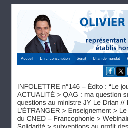
Accueil
En circonscription
Sénat
Bilan de mandat
INFOLETTRE n°146 – Édito : “Le jour 
ACTUALITÉ > QAG : ma question sur 
questions au ministre JY Le Drian 
L’ÉTRANGER > Enseignement > Le b
du CNED – Francophonie > Webinaires
Solidarité > subventions au profit de