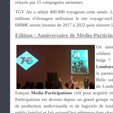
relayée par 15 compagnies aériennes.
TGV Air a séduit 400.000 voyageurs cette année. L
millions d’étrangers utilisaient le site voyage-sn
600M€ seront investis de 2017 à 2022 pour rénover l
Edition : Anniversaire de Media-Particip
Où mieu
célébrer
belge ?
Lombar
la paruti
Belle so
du Lomba
français
Media-Participations
créé pour acquérir c
Participations est devenu depuis un grand groupe eu
de production audiovisuelle et de logiciels de lois
public familial et fait aujourd’hui référence dans chac