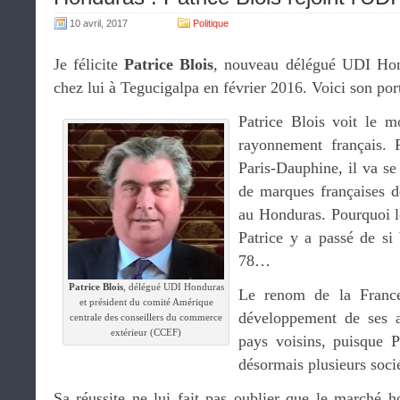
10 avril, 2017
Politique
Je félicite
Patrice Blois
, nouveau délégué UDI Hond
chez lui à Tegucigalpa en février 2016. Voici son port
Patrice Blois voit le m
rayonnement français. F
Paris-Dauphine, il va se
de marques françaises d
au Honduras. Pourquoi l
Patrice y a passé de si 
78…
Patrice Blois
, délégué UDI Honduras
Le renom de la France
et président du comité Amérique
développement de ses a
centrale des conseillers du commerce
extérieur (CCEF)
pays voisins, puisque P
désormais plusieurs socié
Sa réussite ne lui fait pas oublier que le marché 