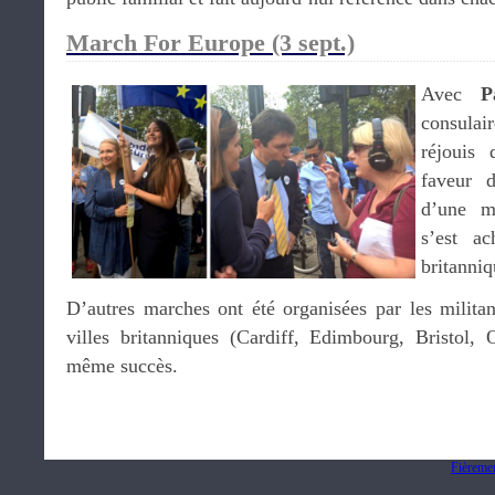
March For Europe (3 sept.)
Avec
P
consula
réjouis 
faveur 
d’une m
s’est a
britanniq
D’autres marches ont été organisées par les militan
villes britanniques (Cardiff, Edimbourg, Bristol,
même succès.
Fièreme