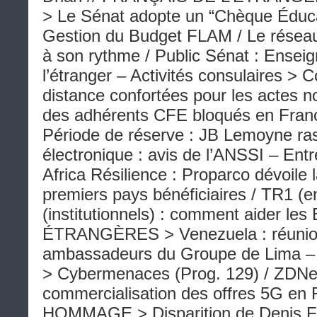
> Le Sénat adopte un “Chèque Éduc
Gestion du Budget FLAM / Le rése
à son rythme / Public Sénat : Ensei
l’étranger – Activités consulaires > 
distance confortées pour les actes no
des adhérents CFE bloqués en Franc
Période de réserve : JB Lemoyne ras
électronique : avis de l’ANSSI – Ent
Africa Résilience : Proparco dévoile l
premiers pays bénéficiaires / TR1 (
(institutionnels) : comment aider l
ÉTRANGÈRES > Venezuela : réunion
ambassadeurs du Groupe de Lim
> Cybermenaces (Prog. 129) / ZDNet
commercialisation des offres 5G en 
HOMMAGE > Disparition de Denis Fr