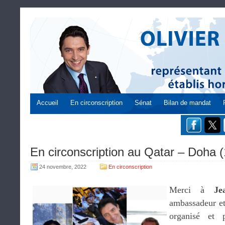
Accueil
En circonscription
Sénat
Bilan de mandat
En circonscription au Qatar – Doha 
24 novembre, 2022
En circonscription
Merci à
Je
ambassadeur et
organisé et 