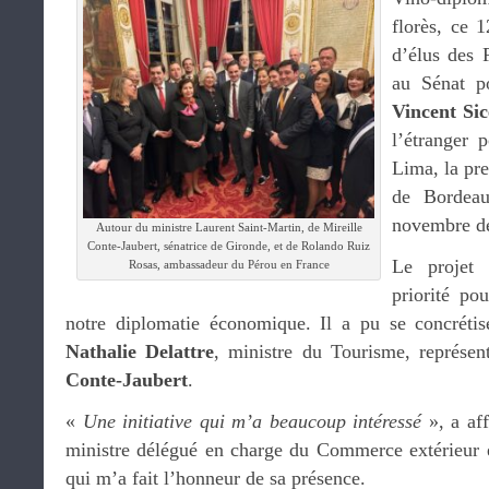
florès, ce 
d’élus des F
au Sénat po
Vincent Sic
l’étranger 
Lima, la pr
de Bordea
novembre de
Autour du ministre Laurent Saint-Martin, de Mireille
Conte-Jaubert, sénatrice de Gironde, et de Rolando Ruiz
Le projet 
Rosas, ambassadeur du Pérou en France
priorité po
notre diplomatie économique. Il a pu se concrétis
Nathalie Delattre
, ministre du Tourisme, représen
Conte-Jaubert
.
«
Une initiative qui m’a beaucoup intéressé
», a af
ministre délégué en charge du Commerce extérieur et
qui m’a fait l’honneur de sa présence.