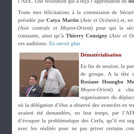
l’AFE. Une résolution qui a reçu l’approbation du
mi
Toute mes félicitations à la commission de Sécurit
présidée par
Catya Martin
(
Asie et Océanie
) et, en
(Asie centrale et Moyen-Orient)
pour qui la sécu
constante, ainsi qu’à
Thierry Consigny
(
Asie et O
ces auditions.
En savoir plus
Dématérialisation
En fin de session, la pa
de groupe. A la tête 
Rosiane Houngbo Mo
Moyen-Orient
) a chal
organisateurs du déplac
où la délégation d’élus a observé des avancées en te
avaient été demandées, en leur temps, par l’AF
d’évoquer la problématique des Cerfa, qu’il est ur
avec les réalités pour ne pas priver certains con