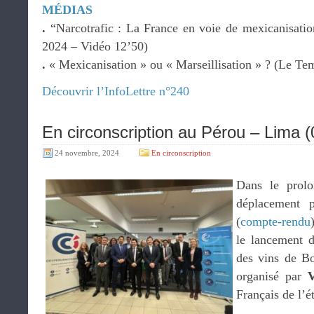
MÉDIAS
.
“Narcotrafic : La France en voie de mexicanisatio
2024 – Vidéo 12’50)
.
« Mexicanisation » ou « Marseillisation » ? (Le Te
Découvrir l’InfoLettre n°240
En circonscription au Pérou – Lima (
24 novembre, 2024
En circonscription
Dans le prol
déplacement p
(
compte-rendu
le lancement 
des vins de B
organisé par
V
Français de l’é