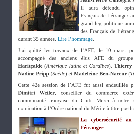
J
ean-Pierre Cantegrit
s
Il aura défendu opini
Français de l’étranger 
grand leg politique aura
des Français de l’étrang
durant 35 années.
Lire l’hommage
.
J’ai quitté les travaux de l’AFE, le 10 mars, po
accompagné des anciens élus AFE du grou
Haritçalde
(
Amérique latine et Caraïbes
),
Thierry
Nadine Pripp
(
Suède
) et
Madeleine Ben-Naceur
(
T
Cette 42e session de l’AFE fut aussi endeuillée pa
Dimitri Weiler
, conseiller du commerce extér
communauté française du Chili. Merci à notre m
nomination à l’Ordre national du Mérite à titre post
La cybersécurité au
l’étranger