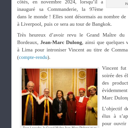
côtés, en novembre 2024, lorsqu’il a
P
inauguré sa Commanderie, la 97ème
dans le monde ! Elles sont désormais au nombre de 1
à Liverpool, puis ce sera au tour de Bangkok.
Très heureux d’avoir revu le Grand Maître du 
Bordeaux,
Jean-Marc Dulong
, ainsi que quelques 
à Lima pour introniser Vincent au titre de Comm
(
compte-rendu
).
Vincent fut
soirée des é
des produc
évidemment
Marc Dulon
L’objectif d
élus à s’ap
pour ouvrir
Tout à gauche, le Grand Maître Jean-Marc Dulong et au